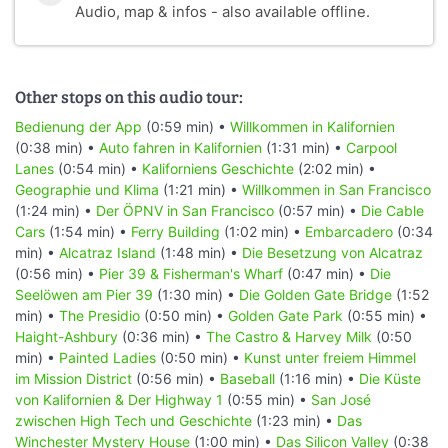
Audio, map & infos - also available offline.
Other stops on this audio tour:
Bedienung der App
(0:59 min) •
Willkommen in Kalifornien
(0:38 min) •
Auto fahren in Kalifornien
(1:31 min) •
Carpool
Lanes
(0:54 min) •
Kaliforniens Geschichte
(2:02 min) •
Geographie und Klima
(1:21 min) •
Willkommen in San Francisco
(1:24 min) •
Der ÖPNV in San Francisco
(0:57 min) •
Die Cable
Cars
(1:54 min) •
Ferry Building
(1:02 min) •
Embarcadero
(0:34
min) •
Alcatraz Island
(1:48 min) •
Die Besetzung von Alcatraz
(0:56 min) •
Pier 39 & Fisherman's Wharf
(0:47 min) •
Die
Seelöwen am Pier 39
(1:30 min) •
Die Golden Gate Bridge
(1:52
min) •
The Presidio
(0:50 min) •
Golden Gate Park
(0:55 min) •
Haight-Ashbury
(0:36 min) •
The Castro & Harvey Milk
(0:50
min) •
Painted Ladies
(0:50 min) •
Kunst unter freiem Himmel
im Mission District
(0:56 min) •
Baseball
(1:16 min) •
Die Küste
von Kalifornien & Der Highway 1
(0:55 min) •
San José
zwischen High Tech und Geschichte
(1:23 min) •
Das
Winchester Mystery House
(1:00 min) •
Das Silicon Valley
(0:38