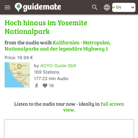
search
language
menu
Hoch hinaus im Yosemite
Nationalpark
from the audio walk
Kalifornien - Metropolen,
Nationalparks und der legendäre Highway 1
Price: 19.99 €
by
AOYO-Guide GbR
169 Stations
177:23 min Audio
directions_walk
favorite
16
Listen to the audio tour now - ideally in
full screen
view
.