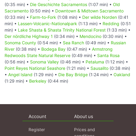
(0:35 min) •
Die Geschichte Sacramentos
(1:07 min) •
Old
Sacramento
(0:50 min) •
Downtown & Midtown Sacramento
(0:33 min) •
Farm-to-Fork
(1:08 min) •
Der wilde Norden
(0:41
min) •
Lassen-Volcanic-Nationalpark
(1:13 min) •
Redding
(0:51
min) •
Lake Shasta & Shasta Trinity National Forest
(1:33 min) •
Der nördliche Highway 1
(0:34 min) •
Mendocino
(0:30 min) •
Sonoma County
(0:54 min) •
Sea Ranch
(0:49 min) •
Russian
River
(0:38 min) •
Bodega Bay
(0:47 min) •
Armstrong
Redwoods State Natural Reserve
(0:49 min) •
Santa Rosa
(0:56 min) •
Sonoma Valley
(0:46 min) •
Petaluma
(1:12 min) •
Point Reyes National Seashore
(1:21 min) •
Sausalito
(0:38 min)
•
Angel Island
(1:29 min) •
Die Bay Bridge
(1:24 min) •
Oakland
(1:29 min) •
Berkeley
(0:44 min)
Account
About us
Register
Prices and
conditions