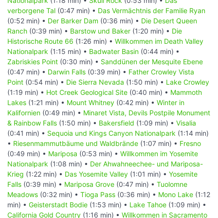
Nationalpark
(1:18 min) •
Skull Rock
(0:53 min) •
Das
verborgene Tal
(0:47 min) •
Das Vermächtnis der Familie Ryan
(0:52 min) •
Der Barker Dam
(0:36 min) •
Die Desert Queen
Ranch
(0:39 min) •
Barstow und Baker
(1:20 min) •
Die
Historische Route 66
(1:26 min) •
Willkommen im Death Valley
Nationalpark
(1:15 min) •
Badwater Basin
(0:44 min) •
Zabriskies Point
(0:30 min) •
Sanddünen der Mesquite Ebene
(0:47 min) •
Darwin Falls
(0:39 min) •
Father Crowley Vista
Point
(0:54 min) •
Die Sierra Nevada
(1:50 min) •
Lake Crowley
(1:19 min) •
Hot Creek Geological Site
(0:40 min) •
Mammoth
Lakes
(1:21 min) •
Mount Whitney
(0:42 min) •
Winter in
Kalifornien
(0:49 min) •
Minaret Vista, Devils Postpile Monument
& Rainbow Falls
(1:50 min) •
Bakersfield
(1:09 min) •
Visalia
(0:41 min) •
Sequoia und Kings Canyon Nationalpark
(1:14 min)
•
Riesenmammutbäume und Waldbrände
(1:07 min) •
Fresno
(0:49 min) •
Mariposa
(0:53 min) •
Willkommen im Yosemite
Nationalpark
(1:08 min) •
Der Ahwahneechee- und Mariposa-
Krieg
(1:22 min) •
Das Yosemite Valley
(1:01 min) •
Yosemite
Falls
(0:39 min) •
Mariposa Grove
(0:47 min) •
Tuolomne
Meadows
(0:32 min) •
Tioga Pass
(0:36 min) •
Mono Lake
(1:12
min) •
Geisterstadt Bodie
(1:53 min) •
Lake Tahoe
(1:09 min) •
California Gold Country
(1:16 min) •
Willkommen in Sacramento