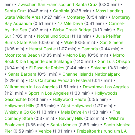
min) •
Zwischen San Francisco und Santa Cruz
(0:30 min) •
Santa Cruz
(0:48 min) •
Capitola
(0:38 min) •
Moss Landing
State Wildlife Area
(0:27 min) •
Monterey
(0:54 min) •
Monterey
Bay Aquarium
(0:51 min) •
17 Mile Drive
(0:41 min) •
Carmel-
by-the-Sea
(1:03 min) •
Bixby Creek Bridge
(1:10 min) •
Big
Sur
(1:05 min) •
NoCal und SoCal
(1:18 min) •
Julia Pfeiffer
Burns State Park
(0:50 min) •
Wale
(0:55 min) •
San Simeon
(1:05 min) •
Hearst Castle
(1:07 min) •
Cambria
(0:44 min) •
Moonstone Beach
(0:35 min) •
Morro Bay
(0:56 min) •
Morro
Rock & Die Legende der Schlange
(1:40 min) •
San Luis Obispo
(1:04 min) •
El Paso de Robles
(0:44 min) •
Solvang
(0:31 min)
•
Santa Barbara
(0:51 min) •
Channel Islands Nationalpark
(2:29 min) •
Das California Avocado Festival
(0:47 min) •
Willkommen in Los Angeles
(1:51 min) •
Downtown Los Angeles
(1:21 min) •
Sport in Los Angeles
(1:30 min) •
Hollywoods
Geschichte
(2:43 min) •
Hollywood Heute
(0:55 min) •
Hollywood Hills
(0:56 min) •
West Hollywood
(1:27 min) •
Whisky a Go Go
(1:13 min) •
Mels Drive-In
(1:33 min) •
The
Comedy Store
(0:37 min) •
Beverly Hills
(0:52 min) •
Wilshire
Boulevard
(1:55 min) •
Santa Monica
(0:53 min) •
Santa Monica
Pier
(0:59 min) •
Venice
(1:01 min) •
Freizeitparks rund um LA