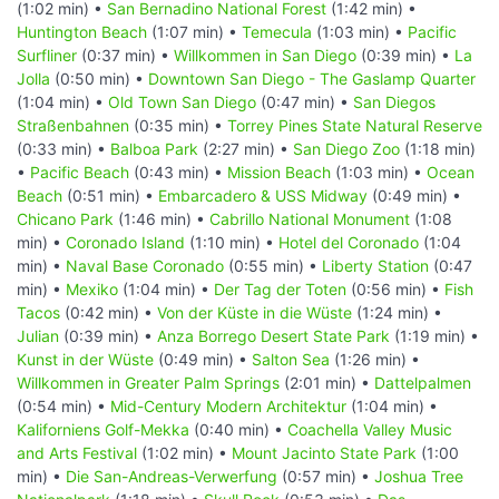
(1:02 min) •
San Bernadino National Forest
(1:42 min) •
Huntington Beach
(1:07 min) •
Temecula
(1:03 min) •
Pacific
Surfliner
(0:37 min) •
Willkommen in San Diego
(0:39 min) •
La
Jolla
(0:50 min) •
Downtown San Diego - The Gaslamp Quarter
(1:04 min) •
Old Town San Diego
(0:47 min) •
San Diegos
Straßenbahnen
(0:35 min) •
Torrey Pines State Natural Reserve
(0:33 min) •
Balboa Park
(2:27 min) •
San Diego Zoo
(1:18 min)
•
Pacific Beach
(0:43 min) •
Mission Beach
(1:03 min) •
Ocean
Beach
(0:51 min) •
Embarcadero & USS Midway
(0:49 min) •
Chicano Park
(1:46 min) •
Cabrillo National Monument
(1:08
min) •
Coronado Island
(1:10 min) •
Hotel del Coronado
(1:04
min) •
Naval Base Coronado
(0:55 min) •
Liberty Station
(0:47
min) •
Mexiko
(1:04 min) •
Der Tag der Toten
(0:56 min) •
Fish
Tacos
(0:42 min) •
Von der Küste in die Wüste
(1:24 min) •
Julian
(0:39 min) •
Anza Borrego Desert State Park
(1:19 min) •
Kunst in der Wüste
(0:49 min) •
Salton Sea
(1:26 min) •
Willkommen in Greater Palm Springs
(2:01 min) •
Dattelpalmen
(0:54 min) •
Mid-Century Modern Architektur
(1:04 min) •
Kaliforniens Golf-Mekka
(0:40 min) •
Coachella Valley Music
and Arts Festival
(1:02 min) •
Mount Jacinto State Park
(1:00
min) •
Die San-Andreas-Verwerfung
(0:57 min) •
Joshua Tree