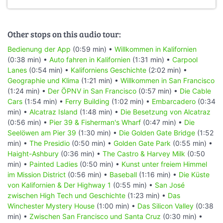
Other stops on this audio tour:
Bedienung der App
(0:59 min) •
Willkommen in Kalifornien
(0:38 min) •
Auto fahren in Kalifornien
(1:31 min) •
Carpool
Lanes
(0:54 min) •
Kaliforniens Geschichte
(2:02 min) •
Geographie und Klima
(1:21 min) •
Willkommen in San Francisco
(1:24 min) •
Der ÖPNV in San Francisco
(0:57 min) •
Die Cable
Cars
(1:54 min) •
Ferry Building
(1:02 min) •
Embarcadero
(0:34
min) •
Alcatraz Island
(1:48 min) •
Die Besetzung von Alcatraz
(0:56 min) •
Pier 39 & Fisherman's Wharf
(0:47 min) •
Die
Seelöwen am Pier 39
(1:30 min) •
Die Golden Gate Bridge
(1:52
min) •
The Presidio
(0:50 min) •
Golden Gate Park
(0:55 min) •
Haight-Ashbury
(0:36 min) •
The Castro & Harvey Milk
(0:50
min) •
Painted Ladies
(0:50 min) •
Kunst unter freiem Himmel
im Mission District
(0:56 min) •
Baseball
(1:16 min) •
Die Küste
von Kalifornien & Der Highway 1
(0:55 min) •
San José
zwischen High Tech und Geschichte
(1:23 min) •
Das
Winchester Mystery House
(1:00 min) •
Das Silicon Valley
(0:38
min) •
Zwischen San Francisco und Santa Cruz
(0:30 min) •