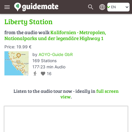
search
language
menu
Liberty Station
from the audio walk
Kalifornien - Metropolen,
Nationalparks und der legendäre Highway 1
Price: 19.99 €
by
AOYO-Guide GbR
169 Stations
177:23 min Audio
directions_walk
favorite
16
Listen to the audio tour now - ideally in
full screen
view
.