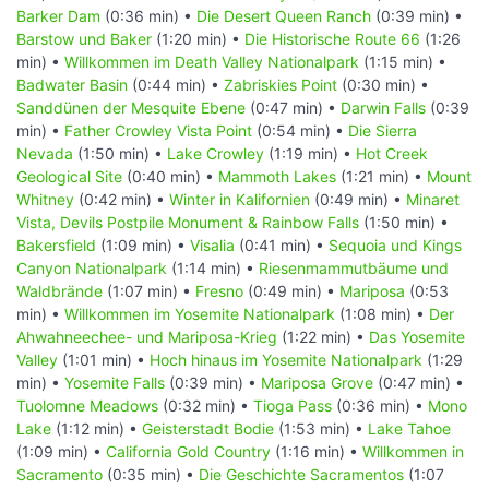
Barker Dam
(0:36 min) •
Die Desert Queen Ranch
(0:39 min) •
Barstow und Baker
(1:20 min) •
Die Historische Route 66
(1:26
min) •
Willkommen im Death Valley Nationalpark
(1:15 min) •
Badwater Basin
(0:44 min) •
Zabriskies Point
(0:30 min) •
Sanddünen der Mesquite Ebene
(0:47 min) •
Darwin Falls
(0:39
min) •
Father Crowley Vista Point
(0:54 min) •
Die Sierra
Nevada
(1:50 min) •
Lake Crowley
(1:19 min) •
Hot Creek
Geological Site
(0:40 min) •
Mammoth Lakes
(1:21 min) •
Mount
Whitney
(0:42 min) •
Winter in Kalifornien
(0:49 min) •
Minaret
Vista, Devils Postpile Monument & Rainbow Falls
(1:50 min) •
Bakersfield
(1:09 min) •
Visalia
(0:41 min) •
Sequoia und Kings
Canyon Nationalpark
(1:14 min) •
Riesenmammutbäume und
Waldbrände
(1:07 min) •
Fresno
(0:49 min) •
Mariposa
(0:53
min) •
Willkommen im Yosemite Nationalpark
(1:08 min) •
Der
Ahwahneechee- und Mariposa-Krieg
(1:22 min) •
Das Yosemite
Valley
(1:01 min) •
Hoch hinaus im Yosemite Nationalpark
(1:29
min) •
Yosemite Falls
(0:39 min) •
Mariposa Grove
(0:47 min) •
Tuolomne Meadows
(0:32 min) •
Tioga Pass
(0:36 min) •
Mono
Lake
(1:12 min) •
Geisterstadt Bodie
(1:53 min) •
Lake Tahoe
(1:09 min) •
California Gold Country
(1:16 min) •
Willkommen in
Sacramento
(0:35 min) •
Die Geschichte Sacramentos
(1:07