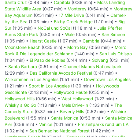
Santa Cruz
(0:48 min) •
Capitola
(0:38 min) •
Moss Landing
State Wildlife Area
(0:27 min) •
Monterey
(0:54 min) •
Monterey
Bay Aquarium
(0:51 min) •
17 Mile Drive
(0:41 min) •
Carmel-
by-the-Sea
(1:03 min) •
Bixby Creek Bridge
(1:10 min) •
Big
Sur
(1:05 min) •
NoCal und SoCal
(1:18 min) •
Julia Pfeiffer
Burns State Park
(0:50 min) •
Wale
(0:55 min) •
San Simeon
(1:05 min) •
Hearst Castle
(1:07 min) •
Cambria
(0:44 min) •
Moonstone Beach
(0:35 min) •
Morro Bay
(0:56 min) •
Morro
Rock & Die Legende der Schlange
(1:40 min) •
San Luis Obispo
(1:04 min) •
El Paso de Robles
(0:44 min) •
Solvang
(0:31 min)
•
Santa Barbara
(0:51 min) •
Channel Islands Nationalpark
(2:29 min) •
Das California Avocado Festival
(0:47 min) •
Willkommen in Los Angeles
(1:51 min) •
Downtown Los Angeles
(1:21 min) •
Sport in Los Angeles
(1:30 min) •
Hollywoods
Geschichte
(2:43 min) •
Hollywood Heute
(0:55 min) •
Hollywood Hills
(0:56 min) •
West Hollywood
(1:27 min) •
Whisky a Go Go
(1:13 min) •
Mels Drive-In
(1:33 min) •
The
Comedy Store
(0:37 min) •
Beverly Hills
(0:52 min) •
Wilshire
Boulevard
(1:55 min) •
Santa Monica
(0:53 min) •
Santa Monica
Pier
(0:59 min) •
Venice
(1:01 min) •
Freizeitparks rund um LA
(1:02 min) •
San Bernadino National Forest
(1:42 min) •