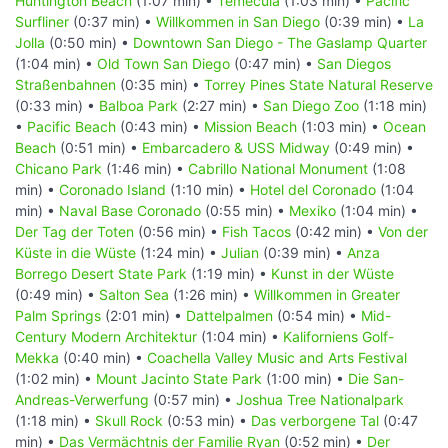
Huntington Beach
(1:07 min) •
Temecula
(1:03 min) •
Pacific
Surfliner
(0:37 min) •
Willkommen in San Diego
(0:39 min) •
La
Jolla
(0:50 min) •
Downtown San Diego - The Gaslamp Quarter
(1:04 min) •
Old Town San Diego
(0:47 min) •
San Diegos
Straßenbahnen
(0:35 min) •
Torrey Pines State Natural Reserve
(0:33 min) •
Balboa Park
(2:27 min) •
San Diego Zoo
(1:18 min)
•
Pacific Beach
(0:43 min) •
Mission Beach
(1:03 min) •
Ocean
Beach
(0:51 min) •
Embarcadero & USS Midway
(0:49 min) •
Chicano Park
(1:46 min) •
Cabrillo National Monument
(1:08
min) •
Coronado Island
(1:10 min) •
Hotel del Coronado
(1:04
min) •
Naval Base Coronado
(0:55 min) •
Mexiko
(1:04 min) •
Der Tag der Toten
(0:56 min) •
Fish Tacos
(0:42 min) •
Von der
Küste in die Wüste
(1:24 min) •
Julian
(0:39 min) •
Anza
Borrego Desert State Park
(1:19 min) •
Kunst in der Wüste
(0:49 min) •
Salton Sea
(1:26 min) •
Willkommen in Greater
Palm Springs
(2:01 min) •
Dattelpalmen
(0:54 min) •
Mid-
Century Modern Architektur
(1:04 min) •
Kaliforniens Golf-
Mekka
(0:40 min) •
Coachella Valley Music and Arts Festival
(1:02 min) •
Mount Jacinto State Park
(1:00 min) •
Die San-
Andreas-Verwerfung
(0:57 min) •
Joshua Tree Nationalpark
(1:18 min) •
Skull Rock
(0:53 min) •
Das verborgene Tal
(0:47
min) •
Das Vermächtnis der Familie Ryan
(0:52 min) •
Der