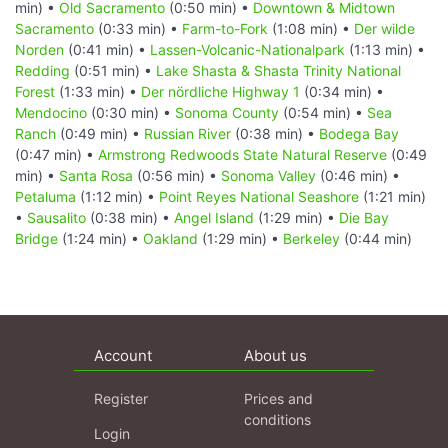
min) •
Old Sacramento
(0:50 min) •
Downtown & Midtown
Sacramento
(0:33 min) •
Farm-to-Fork
(1:08 min) •
Der wilde
Norden
(0:41 min) •
Lassen-Volcanic-Nationalpark
(1:13 min) •
Redding
(0:51 min) •
Lake Shasta & Shasta Trinity National
Forest
(1:33 min) •
Der nördliche Highway 1
(0:34 min) •
Mendocino
(0:30 min) •
Sonoma County
(0:54 min) •
Sea
Ranch
(0:49 min) •
Russian River
(0:38 min) •
Bodega Bay
(0:47 min) •
Armstrong Redwoods State Natural Reserve
(0:49
min) •
Santa Rosa
(0:56 min) •
Sonoma Valley
(0:46 min) •
Petaluma
(1:12 min) •
Point Reyes National Seashore
(1:21 min)
•
Sausalito
(0:38 min) •
Angel Island
(1:29 min) •
Die Bay
Bridge
(1:24 min) •
Oakland
(1:29 min) •
Berkeley
(0:44 min)
Account
About us
Register
Prices and
conditions
Login