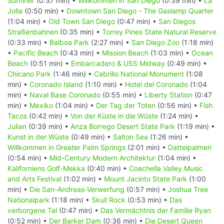
Surfliner
(0:37 min) •
Willkommen in San Diego
(0:39 min) •
La
Jolla
(0:50 min) •
Downtown San Diego - The Gaslamp Quarter
(1:04 min) •
Old Town San Diego
(0:47 min) •
San Diegos
Straßenbahnen
(0:35 min) •
Torrey Pines State Natural Reserve
(0:33 min) •
Balboa Park
(2:27 min) •
San Diego Zoo
(1:18 min)
•
Pacific Beach
(0:43 min) •
Mission Beach
(1:03 min) •
Ocean
Beach
(0:51 min) •
Embarcadero & USS Midway
(0:49 min) •
Chicano Park
(1:46 min) •
Cabrillo National Monument
(1:08
min) •
Coronado Island
(1:10 min) •
Hotel del Coronado
(1:04
min) •
Naval Base Coronado
(0:55 min) •
Liberty Station
(0:47
min) •
Mexiko
(1:04 min) •
Der Tag der Toten
(0:56 min) •
Fish
Tacos
(0:42 min) •
Von der Küste in die Wüste
(1:24 min) •
Julian
(0:39 min) •
Anza Borrego Desert State Park
(1:19 min) •
Kunst in der Wüste
(0:49 min) •
Salton Sea
(1:26 min) •
Willkommen in Greater Palm Springs
(2:01 min) •
Dattelpalmen
(0:54 min) •
Mid-Century Modern Architektur
(1:04 min) •
Kaliforniens Golf-Mekka
(0:40 min) •
Coachella Valley Music
and Arts Festival
(1:02 min) •
Mount Jacinto State Park
(1:00
min) •
Die San-Andreas-Verwerfung
(0:57 min) •
Joshua Tree
Nationalpark
(1:18 min) •
Skull Rock
(0:53 min) •
Das
verborgene Tal
(0:47 min) •
Das Vermächtnis der Familie Ryan
(0:52 min) •
Der Barker Dam
(0:36 min) •
Die Desert Queen