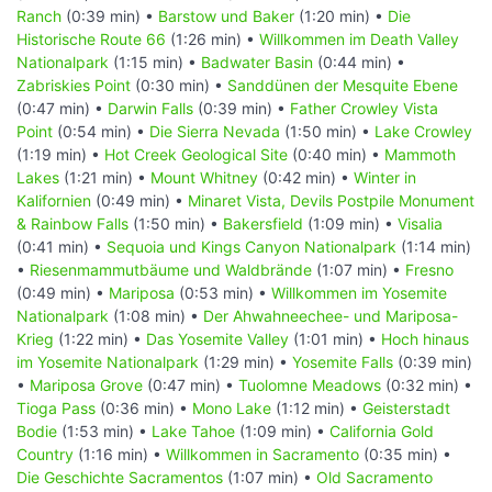
Ranch
(0:39 min) •
Barstow und Baker
(1:20 min) •
Die
Historische Route 66
(1:26 min) •
Willkommen im Death Valley
Nationalpark
(1:15 min) •
Badwater Basin
(0:44 min) •
Zabriskies Point
(0:30 min) •
Sanddünen der Mesquite Ebene
(0:47 min) •
Darwin Falls
(0:39 min) •
Father Crowley Vista
Point
(0:54 min) •
Die Sierra Nevada
(1:50 min) •
Lake Crowley
(1:19 min) •
Hot Creek Geological Site
(0:40 min) •
Mammoth
Lakes
(1:21 min) •
Mount Whitney
(0:42 min) •
Winter in
Kalifornien
(0:49 min) •
Minaret Vista, Devils Postpile Monument
& Rainbow Falls
(1:50 min) •
Bakersfield
(1:09 min) •
Visalia
(0:41 min) •
Sequoia und Kings Canyon Nationalpark
(1:14 min)
•
Riesenmammutbäume und Waldbrände
(1:07 min) •
Fresno
(0:49 min) •
Mariposa
(0:53 min) •
Willkommen im Yosemite
Nationalpark
(1:08 min) •
Der Ahwahneechee- und Mariposa-
Krieg
(1:22 min) •
Das Yosemite Valley
(1:01 min) •
Hoch hinaus
im Yosemite Nationalpark
(1:29 min) •
Yosemite Falls
(0:39 min)
•
Mariposa Grove
(0:47 min) •
Tuolomne Meadows
(0:32 min) •
Tioga Pass
(0:36 min) •
Mono Lake
(1:12 min) •
Geisterstadt
Bodie
(1:53 min) •
Lake Tahoe
(1:09 min) •
California Gold
Country
(1:16 min) •
Willkommen in Sacramento
(0:35 min) •
Die Geschichte Sacramentos
(1:07 min) •
Old Sacramento