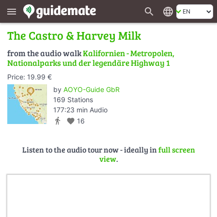
search
language
menu
The Castro & Harvey Milk
from the audio walk
Kalifornien - Metropolen,
Nationalparks und der legendäre Highway 1
Price: 19.99 €
by
AOYO-Guide GbR
169 Stations
177:23 min Audio
directions_walk
favorite
16
Listen to the audio tour now - ideally in
full screen
view
.