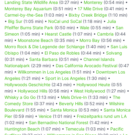
Landing State Wildlife Area
(0:27 min) •
Monterey
(0:54 min) •
Monterey Bay Aquarium
(0:51 min) •
17 Mile Drive
(0:41 min) •
Carmel-by-the-Sea
(1:03 min) •
Bixby Creek Bridge
(1:10 min)
•
Big Sur
(1:05 min) •
NoCal und SoCal
(1:18 min) •
Julia
Pfeiffer Burns State Park
(0:50 min) •
Wale
(0:55 min) •
San
Simeon
(1:05 min) •
Hearst Castle
(1:07 min) •
Cambria
(0:44
min) •
Moonstone Beach
(0:35 min) •
Morro Bay
(0:56 min) •
Morro Rock & Die Legende der Schlange
(1:40 min) •
San Luis
Obispo
(1:04 min) •
El Paso de Robles
(0:44 min) •
Solvang
(0:31 min) •
Santa Barbara
(0:51 min) •
Channel Islands
Nationalpark
(2:29 min) •
Das California Avocado Festival
(0:47
min) •
Willkommen in Los Angeles
(1:51 min) •
Downtown Los
Angeles
(1:21 min) •
Sport in Los Angeles
(1:30 min) •
Hollywoods Geschichte
(2:43 min) •
Hollywood Heute
(0:55
min) •
Hollywood Hills
(0:56 min) •
West Hollywood
(1:27 min) •
Whisky a Go Go
(1:13 min) •
Mels Drive-In
(1:33 min) •
The
Comedy Store
(0:37 min) •
Beverly Hills
(0:52 min) •
Wilshire
Boulevard
(1:55 min) •
Santa Monica
(0:53 min) •
Santa Monica
Pier
(0:59 min) •
Venice
(1:01 min) •
Freizeitparks rund um LA
(1:02 min) •
San Bernadino National Forest
(1:42 min) •
Huntington Beach
(1:07 min) •
Temecula
(1:03 min) •
Pacific