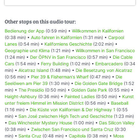
Other stops on this audio tour:
Bedienung der App
(0:59 min) •
Willkommen in Kalifornien
(0:38 min) •
Auto fahren in Kalifornien
(1:31 min) •
Carpool
Lanes
(0:54 min) •
Kaliforniens Geschichte
(2:02 min) •
Geographie und Klima
(1:21 min) •
Willkommen in San Francisco
(1:24 min) •
Der ÖPNV in San Francisco
(0:57 min) •
Die Cable
Cars
(1:54 min) •
Ferry Building
(1:02 min) •
Embarcadero
(0:34
min) •
Alcatraz Island
(1:48 min) •
Die Besetzung von Alcatraz
(0:56 min) •
Pier 39 & Fisherman's Wharf
(0:47 min) •
Die
Seelöwen am Pier 39
(1:30 min) •
Die Golden Gate Bridge
(1:52
min) •
The Presidio
(0:50 min) •
Golden Gate Park
(0:55 min) •
Haight-Ashbury
(0:36 min) •
Painted Ladies
(0:50 min) •
Kunst
unter freiem Himmel im Mission District
(0:56 min) •
Baseball
(1:16 min) •
Die Küste von Kalifornien & Der Highway 1
(0:55
min) •
San José zwischen High Tech und Geschichte
(1:23 min)
•
Das Winchester Mystery House
(1:00 min) •
Das Silicon Valley
(0:38 min) •
Zwischen San Francisco und Santa Cruz
(0:30
min) •
Santa Cruz
(0:48 min) •
Capitola
(0:38 min) •
Moss