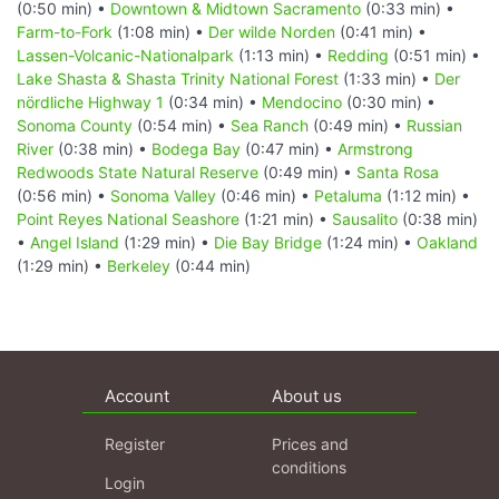
(0:50 min) •
Downtown & Midtown Sacramento
(0:33 min) •
Farm-to-Fork
(1:08 min) •
Der wilde Norden
(0:41 min) •
Lassen-Volcanic-Nationalpark
(1:13 min) •
Redding
(0:51 min) •
Lake Shasta & Shasta Trinity National Forest
(1:33 min) •
Der
nördliche Highway 1
(0:34 min) •
Mendocino
(0:30 min) •
Sonoma County
(0:54 min) •
Sea Ranch
(0:49 min) •
Russian
River
(0:38 min) •
Bodega Bay
(0:47 min) •
Armstrong
Redwoods State Natural Reserve
(0:49 min) •
Santa Rosa
(0:56 min) •
Sonoma Valley
(0:46 min) •
Petaluma
(1:12 min) •
Point Reyes National Seashore
(1:21 min) •
Sausalito
(0:38 min)
•
Angel Island
(1:29 min) •
Die Bay Bridge
(1:24 min) •
Oakland
(1:29 min) •
Berkeley
(0:44 min)
Account
About us
Register
Prices and
conditions
Login