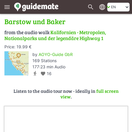
search
language
menu
Barstow und Baker
from the audio walk
Kalifornien - Metropolen,
Nationalparks und der legendäre Highway 1
Price: 19.99 €
by
AOYO-Guide GbR
169 Stations
177:23 min Audio
directions_walk
favorite
16
Listen to the audio tour now - ideally in
full screen
view
.