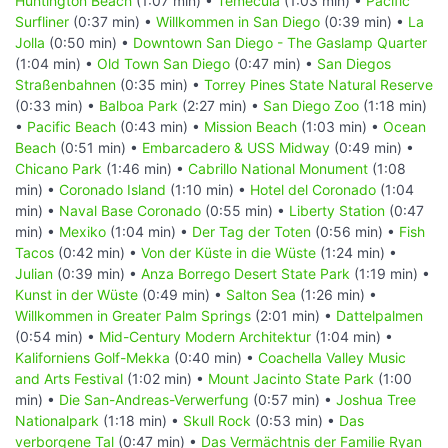
Huntington Beach
(1:07 min) •
Temecula
(1:03 min) •
Pacific
Surfliner
(0:37 min) •
Willkommen in San Diego
(0:39 min) •
La
Jolla
(0:50 min) •
Downtown San Diego - The Gaslamp Quarter
(1:04 min) •
Old Town San Diego
(0:47 min) •
San Diegos
Straßenbahnen
(0:35 min) •
Torrey Pines State Natural Reserve
(0:33 min) •
Balboa Park
(2:27 min) •
San Diego Zoo
(1:18 min)
•
Pacific Beach
(0:43 min) •
Mission Beach
(1:03 min) •
Ocean
Beach
(0:51 min) •
Embarcadero & USS Midway
(0:49 min) •
Chicano Park
(1:46 min) •
Cabrillo National Monument
(1:08
min) •
Coronado Island
(1:10 min) •
Hotel del Coronado
(1:04
min) •
Naval Base Coronado
(0:55 min) •
Liberty Station
(0:47
min) •
Mexiko
(1:04 min) •
Der Tag der Toten
(0:56 min) •
Fish
Tacos
(0:42 min) •
Von der Küste in die Wüste
(1:24 min) •
Julian
(0:39 min) •
Anza Borrego Desert State Park
(1:19 min) •
Kunst in der Wüste
(0:49 min) •
Salton Sea
(1:26 min) •
Willkommen in Greater Palm Springs
(2:01 min) •
Dattelpalmen
(0:54 min) •
Mid-Century Modern Architektur
(1:04 min) •
Kaliforniens Golf-Mekka
(0:40 min) •
Coachella Valley Music
and Arts Festival
(1:02 min) •
Mount Jacinto State Park
(1:00
min) •
Die San-Andreas-Verwerfung
(0:57 min) •
Joshua Tree
Nationalpark
(1:18 min) •
Skull Rock
(0:53 min) •
Das
verborgene Tal
(0:47 min) •
Das Vermächtnis der Familie Ryan