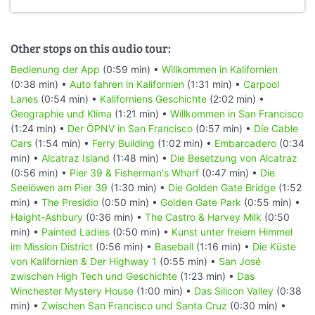
Other stops on this audio tour:
Bedienung der App
(0:59 min) •
Willkommen in Kalifornien
(0:38 min) •
Auto fahren in Kalifornien
(1:31 min) •
Carpool
Lanes
(0:54 min) •
Kaliforniens Geschichte
(2:02 min) •
Geographie und Klima
(1:21 min) •
Willkommen in San Francisco
(1:24 min) •
Der ÖPNV in San Francisco
(0:57 min) •
Die Cable
Cars
(1:54 min) •
Ferry Building
(1:02 min) •
Embarcadero
(0:34
min) •
Alcatraz Island
(1:48 min) •
Die Besetzung von Alcatraz
(0:56 min) •
Pier 39 & Fisherman's Wharf
(0:47 min) •
Die
Seelöwen am Pier 39
(1:30 min) •
Die Golden Gate Bridge
(1:52
min) •
The Presidio
(0:50 min) •
Golden Gate Park
(0:55 min) •
Haight-Ashbury
(0:36 min) •
The Castro & Harvey Milk
(0:50
min) •
Painted Ladies
(0:50 min) •
Kunst unter freiem Himmel
im Mission District
(0:56 min) •
Baseball
(1:16 min) •
Die Küste
von Kalifornien & Der Highway 1
(0:55 min) •
San José
zwischen High Tech und Geschichte
(1:23 min) •
Das
Winchester Mystery House
(1:00 min) •
Das Silicon Valley
(0:38
min) •
Zwischen San Francisco und Santa Cruz
(0:30 min) •