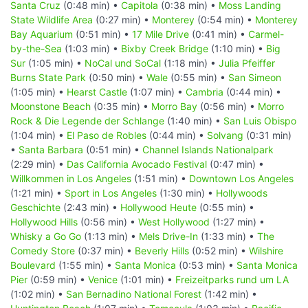
Santa Cruz
(0:48 min) •
Capitola
(0:38 min) •
Moss Landing
State Wildlife Area
(0:27 min) •
Monterey
(0:54 min) •
Monterey
Bay Aquarium
(0:51 min) •
17 Mile Drive
(0:41 min) •
Carmel-
by-the-Sea
(1:03 min) •
Bixby Creek Bridge
(1:10 min) •
Big
Sur
(1:05 min) •
NoCal und SoCal
(1:18 min) •
Julia Pfeiffer
Burns State Park
(0:50 min) •
Wale
(0:55 min) •
San Simeon
(1:05 min) •
Hearst Castle
(1:07 min) •
Cambria
(0:44 min) •
Moonstone Beach
(0:35 min) •
Morro Bay
(0:56 min) •
Morro
Rock & Die Legende der Schlange
(1:40 min) •
San Luis Obispo
(1:04 min) •
El Paso de Robles
(0:44 min) •
Solvang
(0:31 min)
•
Santa Barbara
(0:51 min) •
Channel Islands Nationalpark
(2:29 min) •
Das California Avocado Festival
(0:47 min) •
Willkommen in Los Angeles
(1:51 min) •
Downtown Los Angeles
(1:21 min) •
Sport in Los Angeles
(1:30 min) •
Hollywoods
Geschichte
(2:43 min) •
Hollywood Heute
(0:55 min) •
Hollywood Hills
(0:56 min) •
West Hollywood
(1:27 min) •
Whisky a Go Go
(1:13 min) •
Mels Drive-In
(1:33 min) •
The
Comedy Store
(0:37 min) •
Beverly Hills
(0:52 min) •
Wilshire
Boulevard
(1:55 min) •
Santa Monica
(0:53 min) •
Santa Monica
Pier
(0:59 min) •
Venice
(1:01 min) •
Freizeitparks rund um LA
(1:02 min) •
San Bernadino National Forest
(1:42 min) •