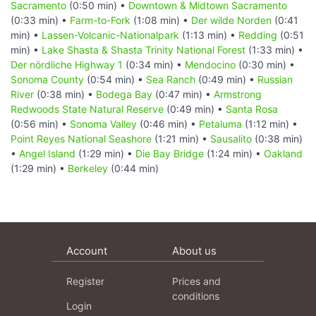
Sacramento
(0:50 min) •
Downtown & Midtown Sacramento
(0:33 min) •
Farm-to-Fork
(1:08 min) •
Der wilde Norden
(0:41
min) •
Lassen-Volcanic-Nationalpark
(1:13 min) •
Redding
(0:51
min) •
Lake Shasta & Shasta Trinity National Forest
(1:33 min) •
Der nördliche Highway 1
(0:34 min) •
Mendocino
(0:30 min) •
Sonoma County
(0:54 min) •
Sea Ranch
(0:49 min) •
Russian
River
(0:38 min) •
Bodega Bay
(0:47 min) •
Armstrong
Redwoods State Natural Reserve
(0:49 min) •
Santa Rosa
(0:56 min) •
Sonoma Valley
(0:46 min) •
Petaluma
(1:12 min) •
Point Reyes National Seashore
(1:21 min) •
Sausalito
(0:38 min)
•
Angel Island
(1:29 min) •
Die Bay Bridge
(1:24 min) •
Oakland
(1:29 min) •
Berkeley
(0:44 min)
Account
About us
Register
Prices and
conditions
Login