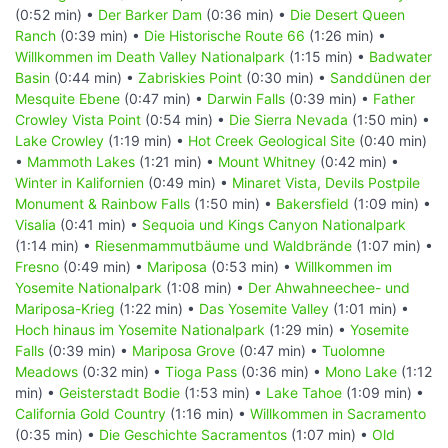
(0:52 min) •
Der Barker Dam
(0:36 min) •
Die Desert Queen
Ranch
(0:39 min) •
Die Historische Route 66
(1:26 min) •
Willkommen im Death Valley Nationalpark
(1:15 min) •
Badwater
Basin
(0:44 min) •
Zabriskies Point
(0:30 min) •
Sanddünen der
Mesquite Ebene
(0:47 min) •
Darwin Falls
(0:39 min) •
Father
Crowley Vista Point
(0:54 min) •
Die Sierra Nevada
(1:50 min) •
Lake Crowley
(1:19 min) •
Hot Creek Geological Site
(0:40 min)
•
Mammoth Lakes
(1:21 min) •
Mount Whitney
(0:42 min) •
Winter in Kalifornien
(0:49 min) •
Minaret Vista, Devils Postpile
Monument & Rainbow Falls
(1:50 min) •
Bakersfield
(1:09 min) •
Visalia
(0:41 min) •
Sequoia und Kings Canyon Nationalpark
(1:14 min) •
Riesenmammutbäume und Waldbrände
(1:07 min) •
Fresno
(0:49 min) •
Mariposa
(0:53 min) •
Willkommen im
Yosemite Nationalpark
(1:08 min) •
Der Ahwahneechee- und
Mariposa-Krieg
(1:22 min) •
Das Yosemite Valley
(1:01 min) •
Hoch hinaus im Yosemite Nationalpark
(1:29 min) •
Yosemite
Falls
(0:39 min) •
Mariposa Grove
(0:47 min) •
Tuolomne
Meadows
(0:32 min) •
Tioga Pass
(0:36 min) •
Mono Lake
(1:12
min) •
Geisterstadt Bodie
(1:53 min) •
Lake Tahoe
(1:09 min) •
California Gold Country
(1:16 min) •
Willkommen in Sacramento
(0:35 min) •
Die Geschichte Sacramentos
(1:07 min) •
Old