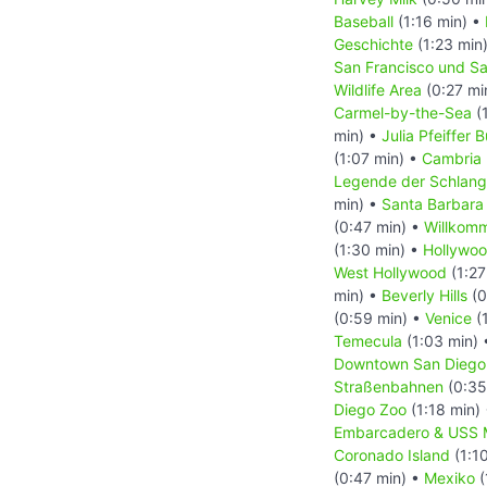
Baseball
(1:16 min) •
Geschichte
(1:23 min
San Francisco und S
Wildlife Area
(0:27 mi
Carmel-by-the-Sea
(
min) •
Julia Pfeiffer 
(1:07 min) •
Cambria
Legende der Schlan
min) •
Santa Barbara
(0:47 min) •
Willkomm
(1:30 min) •
Hollywoo
West Hollywood
(1:27
min) •
Beverly Hills
(0
(0:59 min) •
Venice
(1
Temecula
(1:03 min)
Downtown San Diego 
Straßenbahnen
(0:35
Diego Zoo
(1:18 min)
Embarcadero & USS 
Coronado Island
(1:1
(0:47 min) •
Mexiko
(