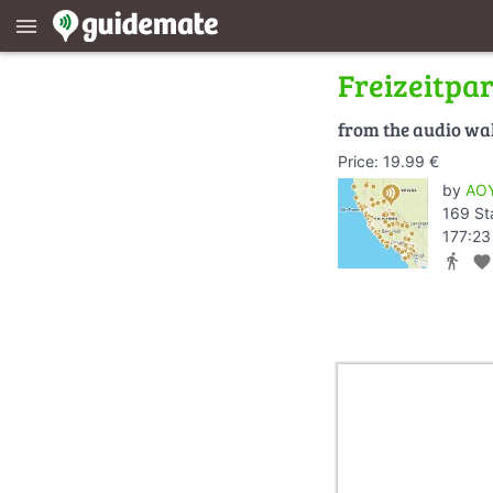
menu
Freizeitpa
from the audio wa
Price: 19.99 €
by
AOY
169 St
177:23
directions_walk
favorite