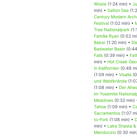
Wüste
(1:24 min) •
Ju
min) •
Salton Sea
(1:
Century Modern Archi
Festival
(1:02 min) •
M
Tree Nationalpark
(1:
Familie Ryan
(0:52 mi
Baker
(1:20 min) •
Di
Badwater Basin
(0:44
Falls
(0:39 min) •
Fat
min) •
Hot Creek Geol
in Kalifornien
(0:49 m
(1:09 min) •
Visalia
(0
und Waldbrände
(1:0
(1:08 min) •
Der Ahw
im Yosemite National
Meadows
(0:32 min)
Tahoe
(1:09 min) •
Ca
Sacramentos
(1:07 m
to-Fork
(1:08 min) •
D
min) •
Lake Shasta & 
Mendocino
(0:30 min