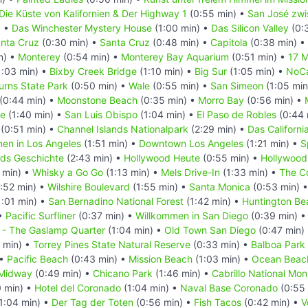
Die Küste von Kalifornien & Der Highway 1
(0:55 min) •
San José zwi
) •
Das Winchester Mystery House
(1:00 min) •
Das Silicon Valley
(0:
anta Cruz
(0:30 min) •
Santa Cruz
(0:48 min) •
Capitola
(0:38 min) •
n) •
Monterey
(0:54 min) •
Monterey Bay Aquarium
(0:51 min) •
17 M
1:03 min) •
Bixby Creek Bridge
(1:10 min) •
Big Sur
(1:05 min) •
NoCa
Burns State Park
(0:50 min) •
Wale
(0:55 min) •
San Simeon
(1:05 min
(0:44 min) •
Moonstone Beach
(0:35 min) •
Morro Bay
(0:56 min) •
ge
(1:40 min) •
San Luis Obispo
(1:04 min) •
El Paso de Robles
(0:44 
(0:51 min) •
Channel Islands Nationalpark
(2:29 min) •
Das Californi
en in Los Angeles
(1:51 min) •
Downtown Los Angeles
(1:21 min) •
S
ds Geschichte
(2:43 min) •
Hollywood Heute
(0:55 min) •
Hollywood 
 min) •
Whisky a Go Go
(1:13 min) •
Mels Drive-In
(1:33 min) •
The C
:52 min) •
Wilshire Boulevard
(1:55 min) •
Santa Monica
(0:53 min) 
:01 min) •
San Bernadino National Forest
(1:42 min) •
Huntington Be
 •
Pacific Surfliner
(0:37 min) •
Willkommen in San Diego
(0:39 min) 
- The Gaslamp Quarter
(1:04 min) •
Old Town San Diego
(0:47 min)
 min) •
Torrey Pines State Natural Reserve
(0:33 min) •
Balboa Park
 •
Pacific Beach
(0:43 min) •
Mission Beach
(1:03 min) •
Ocean Beac
Midway
(0:49 min) •
Chicano Park
(1:46 min) •
Cabrillo National Mo
0 min) •
Hotel del Coronado
(1:04 min) •
Naval Base Coronado
(0:55 
1:04 min) •
Der Tag der Toten
(0:56 min) •
Fish Tacos
(0:42 min) •
V