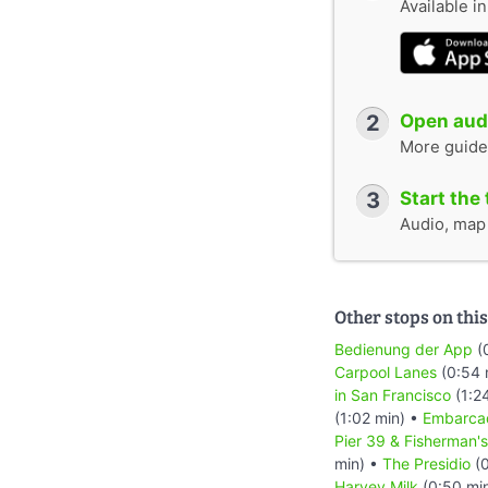
Available i
2
Open audi
More guide
3
Start the 
Audio, map &
Other stops on this
Bedienung der App
(
Carpool Lanes
(0:54 
in San Francisco
(1:2
(1:02 min) •
Embarca
Pier 39 & Fisherman'
min) •
The Presidio
(0
Harvey Milk
(0:50 mi