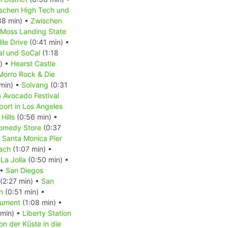
schen High Tech und
38 min) •
Zwischen
Moss Landing State
ile Drive
(0:41 min) •
l und SoCal
(1:18
) •
Hearst Castle
Morro Rock & Die
min) •
Solvang
(0:31
a Avocado Festival
port in Los Angeles
Hills
(0:56 min) •
omedy Store
(0:37
•
Santa Monica Pier
ach
(1:07 min) •
•
La Jolla
(0:50 min) •
 •
San Diegos
(2:27 min) •
San
h
(0:51 min) •
nument
(1:08 min) •
min) •
Liberty Station
on der Küste in die