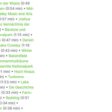
in der Wüste
(0:49
men
(0:54 min) •
Mid-
alley Music and Arts
0:57 min) •
Joshua
s Vermächtnis der
) •
Barstow und
onalpark
(1:15 min) •
e
(0:47 min) •
Darwin
Lake Crowley
(1:19
(0:42 min) •
Winter
in) •
Bakersfield
senmammutbäume
semite Nationalpark
01 min) •
Hoch hinaus
in) •
Tuolomne
(1:53 min) •
Lake
in) •
Die Geschichte
o
(0:33 min) •
Farm-
n) •
Redding
(0:51
0:34 min) •
er
(0:38 min) •