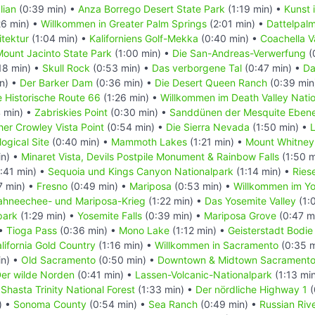
lian
(0:39 min) •
Anza Borrego Desert State Park
(1:19 min) •
Kunst 
26 min) •
Willkommen in Greater Palm Springs
(2:01 min) •
Dattelpal
tektur
(1:04 min) •
Kaliforniens Golf-Mekka
(0:40 min) •
Coachella V
ount Jacinto State Park
(1:00 min) •
Die San-Andreas-Verwerfung
(
18 min) •
Skull Rock
(0:53 min) •
Das verborgene Tal
(0:47 min) •
Da
n) •
Der Barker Dam
(0:36 min) •
Die Desert Queen Ranch
(0:39 min
e Historische Route 66
(1:26 min) •
Willkommen im Death Valley Nati
 min) •
Zabriskies Point
(0:30 min) •
Sanddünen der Mesquite Eben
her Crowley Vista Point
(0:54 min) •
Die Sierra Nevada
(1:50 min) •
ogical Site
(0:40 min) •
Mammoth Lakes
(1:21 min) •
Mount Whitney
in) •
Minaret Vista, Devils Postpile Monument & Rainbow Falls
(1:50 m
:41 min) •
Sequoia und Kings Canyon Nationalpark
(1:14 min) •
Rie
7 min) •
Fresno
(0:49 min) •
Mariposa
(0:53 min) •
Willkommen im Yo
ahneechee- und Mariposa-Krieg
(1:22 min) •
Das Yosemite Valley
(1:
park
(1:29 min) •
Yosemite Falls
(0:39 min) •
Mariposa Grove
(0:47 m
 •
Tioga Pass
(0:36 min) •
Mono Lake
(1:12 min) •
Geisterstadt Bodie
lifornia Gold Country
(1:16 min) •
Willkommen in Sacramento
(0:35 m
in) •
Old Sacramento
(0:50 min) •
Downtown & Midtown Sacrament
er wilde Norden
(0:41 min) •
Lassen-Volcanic-Nationalpark
(1:13 mi
Shasta Trinity National Forest
(1:33 min) •
Der nördliche Highway 1
(
) •
Sonoma County
(0:54 min) •
Sea Ranch
(0:49 min) •
Russian Riv