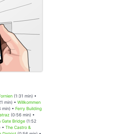
fornien
(1:31 min) •
21 min) •
Willkommen
4 min) •
Ferry Building
atraz
(0:56 min) •
n Gate Bridge
(1:52
) •
The Castro &
 District
(0:56 min) •