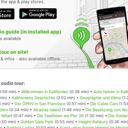
n the app & play stores.
o guide (in installed app)
s available
tour on site!
 infos - also available offline.
 audio tour:
0:59 min) •
Willkommen in Kalifornien
(0:38 min) •
Auto fahren in Kali
min) •
Kaliforniens Geschichte
(2:02 min) •
Geographie und Klima
(1:
4 min) •
Der ÖPNV in San Francisco
(0:57 min) •
Die Cable Cars
(1:5
dero
(0:34 min) •
Alcatraz Island
(1:48 min) •
Die Besetzung von Alc
s Wharf
(0:47 min) •
Die Seelöwen am Pier 39
(1:30 min) •
Die Golde
:50 min) •
Golden Gate Park
(0:55 min) •
Haight-Ashbury
(0:36 min
n) •
Painted Ladies
(0:50 min) •
Kunst unter freiem Himmel im Mission