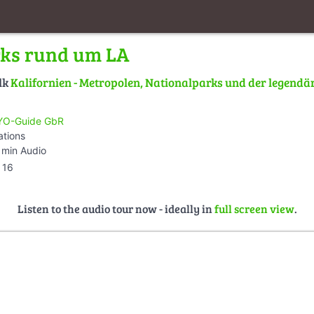
rks rund um LA
lk
Kalifornien - Metropolen, Nationalparks und der legend
O-Guide GbR
ations
 min Audio
16
Listen to the audio tour now - ideally in
full screen view
.