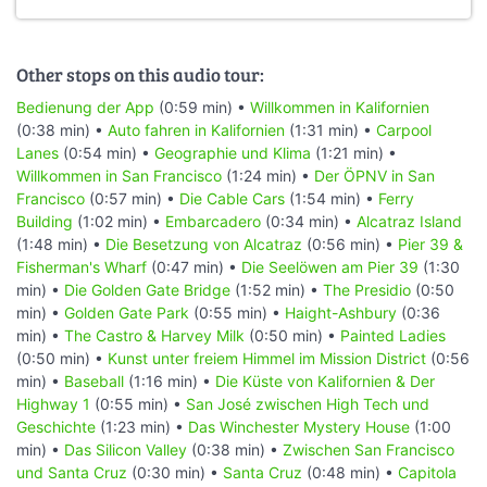
Other stops on this audio tour:
Bedienung der App
(0:59 min) •
Willkommen in Kalifornien
(0:38 min) •
Auto fahren in Kalifornien
(1:31 min) •
Carpool
Lanes
(0:54 min) •
Geographie und Klima
(1:21 min) •
Willkommen in San Francisco
(1:24 min) •
Der ÖPNV in San
Francisco
(0:57 min) •
Die Cable Cars
(1:54 min) •
Ferry
Building
(1:02 min) •
Embarcadero
(0:34 min) •
Alcatraz Island
(1:48 min) •
Die Besetzung von Alcatraz
(0:56 min) •
Pier 39 &
Fisherman's Wharf
(0:47 min) •
Die Seelöwen am Pier 39
(1:30
min) •
Die Golden Gate Bridge
(1:52 min) •
The Presidio
(0:50
min) •
Golden Gate Park
(0:55 min) •
Haight-Ashbury
(0:36
min) •
The Castro & Harvey Milk
(0:50 min) •
Painted Ladies
(0:50 min) •
Kunst unter freiem Himmel im Mission District
(0:56
min) •
Baseball
(1:16 min) •
Die Küste von Kalifornien & Der
Highway 1
(0:55 min) •
San José zwischen High Tech und
Geschichte
(1:23 min) •
Das Winchester Mystery House
(1:00
min) •
Das Silicon Valley
(0:38 min) •
Zwischen San Francisco
und Santa Cruz
(0:30 min) •
Santa Cruz
(0:48 min) •
Capitola