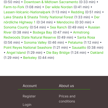
(0:50 min) •
Downtown & Midtown Sacramento
(0:33 min) •
Farm-to-Fork
(1:08 min) •
Der wilde Norden
(0:41 min) •
Lassen-Volcanic-Nationalpark
(1:13 min) •
Redding
(0:51 min) •
Lake Shasta & Shasta Trinity National Forest
(1:33 min) •
Der
nördliche Highway 1
(0:34 min) •
Mendocino
(0:30 min) •
Sonoma County
(0:54 min) •
Sea Ranch
(0:49 min) •
Russian
River
(0:38 min) •
Bodega Bay
(0:47 min) •
Armstrong
Redwoods State Natural Reserve
(0:49 min) •
Santa Rosa
(0:56 min) •
Sonoma Valley
(0:46 min) •
Petaluma
(1:12 min) •
Point Reyes National Seashore
(1:21 min) •
Sausalito
(0:38 min)
•
Angel Island
(1:29 min) •
Die Bay Bridge
(1:24 min) •
Oakland
(1:29 min) •
Berkeley
(0:44 min)
Account
About us
Register
Prices and
conditions
Login