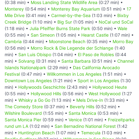
(0:38 min) •
Moss Landing State Wildlife Area
(0:27 min) •
Monterey
(0:54 min) •
Monterey Bay Aquarium
(0:51 min) •
17
Mile Drive
(0:41 min) •
Carmel-by-the-Sea
(1:03 min) •
Bixby
Creek Bridge
(1:10 min) •
Big Sur
(1:05 min) •
NoCal und SoCal
(1:18 min) •
Julia Pfeiffer Burns State Park
(0:50 min) •
Wale
(0:55 min) •
San Simeon
(1:05 min) •
Hearst Castle
(1:07 min) •
Cambria
(0:44 min) •
Moonstone Beach
(0:35 min) •
Morro Bay
(0:56 min) •
Morro Rock & Die Legende der Schlange
(1:40
min) •
San Luis Obispo
(1:04 min) •
El Paso de Robles
(0:44
min) •
Solvang
(0:31 min) •
Santa Barbara
(0:51 min) •
Channel
Islands Nationalpark
(2:29 min) •
Das California Avocado
Festival
(0:47 min) •
Willkommen in Los Angeles
(1:51 min) •
Downtown Los Angeles
(1:21 min) •
Sport in Los Angeles
(1:30
min) •
Hollywoods Geschichte
(2:43 min) •
Hollywood Heute
(0:55 min) •
Hollywood Hills
(0:56 min) •
West Hollywood
(1:27
min) •
Whisky a Go Go
(1:13 min) •
Mels Drive-In
(1:33 min) •
The Comedy Store
(0:37 min) •
Beverly Hills
(0:52 min) •
Wilshire Boulevard
(1:55 min) •
Santa Monica
(0:53 min) •
Santa Monica Pier
(0:59 min) •
Venice
(1:01 min) •
Freizeitparks
rund um LA
(1:02 min) •
San Bernadino National Forest
(1:42
min) •
Huntington Beach
(1:07 min) •
Temecula
(1:03 min) •