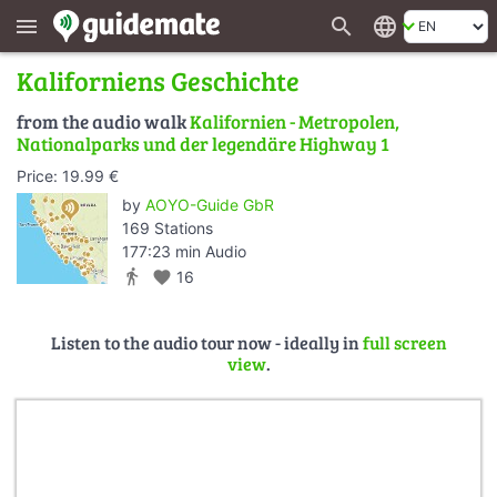
search
language
menu
Kaliforniens Geschichte
from the audio walk
Kalifornien - Metropolen,
Nationalparks und der legendäre Highway 1
Price: 19.99 €
by
AOYO-Guide GbR
169 Stations
177:23 min Audio
directions_walk
favorite
16
Listen to the audio tour now - ideally in
full screen
view
.