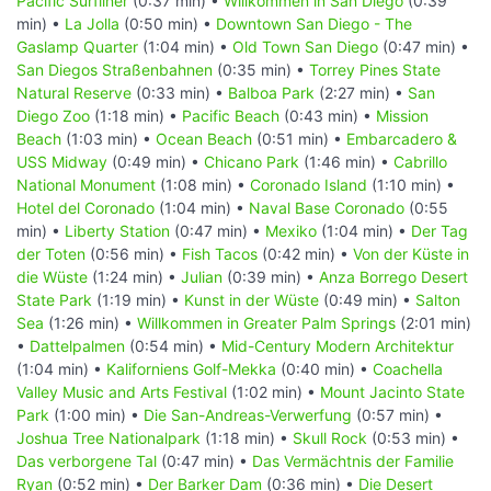
Pacific Surfliner
(0:37 min) •
Willkommen in San Diego
(0:39
min) •
La Jolla
(0:50 min) •
Downtown San Diego - The
Gaslamp Quarter
(1:04 min) •
Old Town San Diego
(0:47 min) •
San Diegos Straßenbahnen
(0:35 min) •
Torrey Pines State
Natural Reserve
(0:33 min) •
Balboa Park
(2:27 min) •
San
Diego Zoo
(1:18 min) •
Pacific Beach
(0:43 min) •
Mission
Beach
(1:03 min) •
Ocean Beach
(0:51 min) •
Embarcadero &
USS Midway
(0:49 min) •
Chicano Park
(1:46 min) •
Cabrillo
National Monument
(1:08 min) •
Coronado Island
(1:10 min) •
Hotel del Coronado
(1:04 min) •
Naval Base Coronado
(0:55
min) •
Liberty Station
(0:47 min) •
Mexiko
(1:04 min) •
Der Tag
der Toten
(0:56 min) •
Fish Tacos
(0:42 min) •
Von der Küste in
die Wüste
(1:24 min) •
Julian
(0:39 min) •
Anza Borrego Desert
State Park
(1:19 min) •
Kunst in der Wüste
(0:49 min) •
Salton
Sea
(1:26 min) •
Willkommen in Greater Palm Springs
(2:01 min)
•
Dattelpalmen
(0:54 min) •
Mid-Century Modern Architektur
(1:04 min) •
Kaliforniens Golf-Mekka
(0:40 min) •
Coachella
Valley Music and Arts Festival
(1:02 min) •
Mount Jacinto State
Park
(1:00 min) •
Die San-Andreas-Verwerfung
(0:57 min) •
Joshua Tree Nationalpark
(1:18 min) •
Skull Rock
(0:53 min) •
Das verborgene Tal
(0:47 min) •
Das Vermächtnis der Familie
Ryan
(0:52 min) •
Der Barker Dam
(0:36 min) •
Die Desert