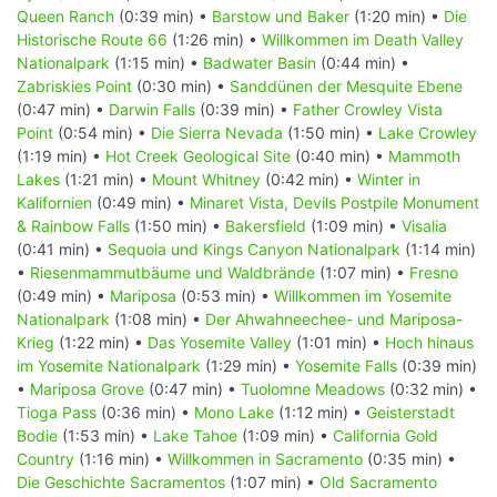
Queen Ranch
(0:39 min) •
Barstow und Baker
(1:20 min) •
Die
Historische Route 66
(1:26 min) •
Willkommen im Death Valley
Nationalpark
(1:15 min) •
Badwater Basin
(0:44 min) •
Zabriskies Point
(0:30 min) •
Sanddünen der Mesquite Ebene
(0:47 min) •
Darwin Falls
(0:39 min) •
Father Crowley Vista
Point
(0:54 min) •
Die Sierra Nevada
(1:50 min) •
Lake Crowley
(1:19 min) •
Hot Creek Geological Site
(0:40 min) •
Mammoth
Lakes
(1:21 min) •
Mount Whitney
(0:42 min) •
Winter in
Kalifornien
(0:49 min) •
Minaret Vista, Devils Postpile Monument
& Rainbow Falls
(1:50 min) •
Bakersfield
(1:09 min) •
Visalia
(0:41 min) •
Sequoia und Kings Canyon Nationalpark
(1:14 min)
•
Riesenmammutbäume und Waldbrände
(1:07 min) •
Fresno
(0:49 min) •
Mariposa
(0:53 min) •
Willkommen im Yosemite
Nationalpark
(1:08 min) •
Der Ahwahneechee- und Mariposa-
Krieg
(1:22 min) •
Das Yosemite Valley
(1:01 min) •
Hoch hinaus
im Yosemite Nationalpark
(1:29 min) •
Yosemite Falls
(0:39 min)
•
Mariposa Grove
(0:47 min) •
Tuolomne Meadows
(0:32 min) •
Tioga Pass
(0:36 min) •
Mono Lake
(1:12 min) •
Geisterstadt
Bodie
(1:53 min) •
Lake Tahoe
(1:09 min) •
California Gold
Country
(1:16 min) •
Willkommen in Sacramento
(0:35 min) •
Die Geschichte Sacramentos
(1:07 min) •
Old Sacramento