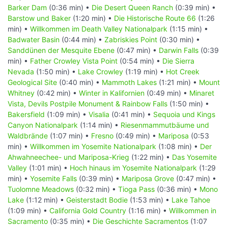
Barker Dam
(0:36 min) •
Die Desert Queen Ranch
(0:39 min) •
Barstow und Baker
(1:20 min) •
Die Historische Route 66
(1:26
min) •
Willkommen im Death Valley Nationalpark
(1:15 min) •
Badwater Basin
(0:44 min) •
Zabriskies Point
(0:30 min) •
Sanddünen der Mesquite Ebene
(0:47 min) •
Darwin Falls
(0:39
min) •
Father Crowley Vista Point
(0:54 min) •
Die Sierra
Nevada
(1:50 min) •
Lake Crowley
(1:19 min) •
Hot Creek
Geological Site
(0:40 min) •
Mammoth Lakes
(1:21 min) •
Mount
Whitney
(0:42 min) •
Winter in Kalifornien
(0:49 min) •
Minaret
Vista, Devils Postpile Monument & Rainbow Falls
(1:50 min) •
Bakersfield
(1:09 min) •
Visalia
(0:41 min) •
Sequoia und Kings
Canyon Nationalpark
(1:14 min) •
Riesenmammutbäume und
Waldbrände
(1:07 min) •
Fresno
(0:49 min) •
Mariposa
(0:53
min) •
Willkommen im Yosemite Nationalpark
(1:08 min) •
Der
Ahwahneechee- und Mariposa-Krieg
(1:22 min) •
Das Yosemite
Valley
(1:01 min) •
Hoch hinaus im Yosemite Nationalpark
(1:29
min) •
Yosemite Falls
(0:39 min) •
Mariposa Grove
(0:47 min) •
Tuolomne Meadows
(0:32 min) •
Tioga Pass
(0:36 min) •
Mono
Lake
(1:12 min) •
Geisterstadt Bodie
(1:53 min) •
Lake Tahoe
(1:09 min) •
California Gold Country
(1:16 min) •
Willkommen in
Sacramento
(0:35 min) •
Die Geschichte Sacramentos
(1:07