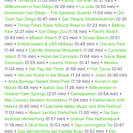
min) •
Temecula
(1:03 min) •
Pacific Surfliner
(0:37 min) •
Willkommen in San Diego
(0:39 min) •
La Jolla
(0:50 min) •
Downtown San Diego - The Gaslamp Quarter
(1:04 min) •
Old
Town San Diego
(0:47 min) •
San Diegos Straßenbahnen
(0:35
min) •
Torrey Pines State Natural Reserve
(0:33 min) •
Balboa
Park
(2:27 min) •
San Diego Zoo
(1:18 min) •
Pacific Beach
(0:43 min) •
Mission Beach
(1:03 min) •
Ocean Beach
(0:51
min) •
Embarcadero & USS Midway
(0:49 min) •
Chicano Park
(1:46 min) •
Cabrillo National Monument
(1:08 min) •
Coronado
Island
(1:10 min) •
Hotel del Coronado
(1:04 min) •
Naval Base
Coronado
(0:55 min) •
Liberty Station
(0:47 min) •
Mexiko
(1:04 min) •
Der Tag der Toten
(0:56 min) •
Fish Tacos
(0:42
min) •
Von der Küste in die Wüste
(1:24 min) •
Julian
(0:39 min)
•
Anza Borrego Desert State Park
(1:19 min) •
Kunst in der
Wüste
(0:49 min) •
Salton Sea
(1:26 min) •
Willkommen in
Greater Palm Springs
(2:01 min) •
Dattelpalmen
(0:54 min) •
Mid-Century Modern Architektur
(1:04 min) •
Kaliforniens Golf-
Mekka
(0:40 min) •
Coachella Valley Music and Arts Festival
(1:02 min) •
Mount Jacinto State Park
(1:00 min) •
Die San-
Andreas-Verwerfung
(0:57 min) •
Joshua Tree Nationalpark
(1:18 min) •
Skull Rock
(0:53 min) •
Das verborgene Tal
(0:47
min) •
Das Vermächtnis der Familie Ryan
(0:52 min) •
Der