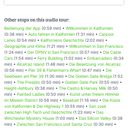
Other stops on this audio tour:
Bedienung der App
(0:59 min) •
Willkommen in Kalifornien
(0:38 min) •
Auto fahren in Kalifornien
(1:31 min) •
Carpool
Lanes
(0:54 min) •
Kaliforniens Geschichte
(2:02 min) •
Geographie und Klima
(1:21 min) •
Willkommen in San Francisco
(1:24 min) •
Der ÖPNV in San Francisco
(0:57 min) •
Die Cable
Cars
(1:54 min) •
Ferry Building
(1:02 min) •
Embarcadero
(0:34
min) •
Alcatraz Island
(1:48 min) •
Die Besetzung von Alcatraz
(0:56 min) •
Pier 39 & Fisherman's Wharf
(0:47 min) •
Die
Seelöwen am Pier 39
(1:30 min) •
Die Golden Gate Bridge
(1:52
min) •
The Presidio
(0:50 min) •
Golden Gate Park
(0:55 min) •
Haight-Ashbury
(0:36 min) •
The Castro & Harvey Milk
(0:50
min) •
Painted Ladies
(0:50 min) •
Kunst unter freiem Himmel
im Mission District
(0:56 min) •
Baseball
(1:16 min) •
Die Küste
von Kalifornien & Der Highway 1
(0:55 min) •
San José
zwischen High Tech und Geschichte
(1:23 min) •
Das
Winchester Mystery House
(1:00 min) •
Das Silicon Valley
(0:38
min) •
Zwischen San Francisco und Santa Cruz
(0:30 min) •