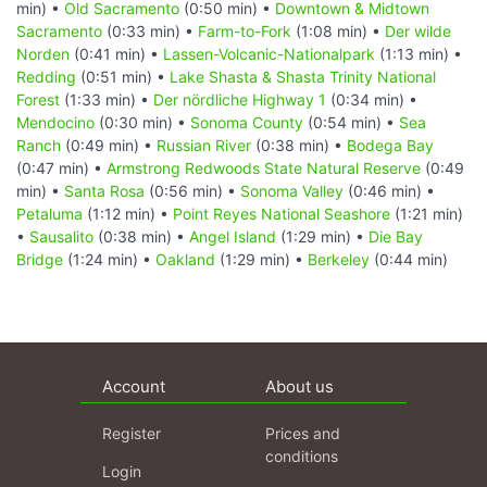
min) •
Old Sacramento
(0:50 min) •
Downtown & Midtown
Sacramento
(0:33 min) •
Farm-to-Fork
(1:08 min) •
Der wilde
Norden
(0:41 min) •
Lassen-Volcanic-Nationalpark
(1:13 min) •
Redding
(0:51 min) •
Lake Shasta & Shasta Trinity National
Forest
(1:33 min) •
Der nördliche Highway 1
(0:34 min) •
Mendocino
(0:30 min) •
Sonoma County
(0:54 min) •
Sea
Ranch
(0:49 min) •
Russian River
(0:38 min) •
Bodega Bay
(0:47 min) •
Armstrong Redwoods State Natural Reserve
(0:49
min) •
Santa Rosa
(0:56 min) •
Sonoma Valley
(0:46 min) •
Petaluma
(1:12 min) •
Point Reyes National Seashore
(1:21 min)
•
Sausalito
(0:38 min) •
Angel Island
(1:29 min) •
Die Bay
Bridge
(1:24 min) •
Oakland
(1:29 min) •
Berkeley
(0:44 min)
Account
About us
Register
Prices and
conditions
Login