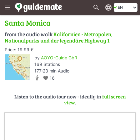
search
language
menu
Santa Monica
from the audio walk
Kalifornien - Metropolen,
Nationalparks und der legendäre Highway 1
Price: 19.99 €
by
AOYO-Guide GbR
169 Stations
177:23 min Audio
directions_walk
favorite
16
Listen to the audio tour now - ideally in
full screen
view
.