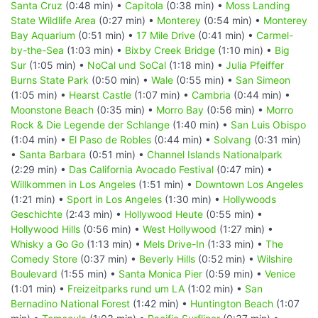
Santa Cruz
(0:48 min) •
Capitola
(0:38 min) •
Moss Landing
State Wildlife Area
(0:27 min) •
Monterey
(0:54 min) •
Monterey
Bay Aquarium
(0:51 min) •
17 Mile Drive
(0:41 min) •
Carmel-
by-the-Sea
(1:03 min) •
Bixby Creek Bridge
(1:10 min) •
Big
Sur
(1:05 min) •
NoCal und SoCal
(1:18 min) •
Julia Pfeiffer
Burns State Park
(0:50 min) •
Wale
(0:55 min) •
San Simeon
(1:05 min) •
Hearst Castle
(1:07 min) •
Cambria
(0:44 min) •
Moonstone Beach
(0:35 min) •
Morro Bay
(0:56 min) •
Morro
Rock & Die Legende der Schlange
(1:40 min) •
San Luis Obispo
(1:04 min) •
El Paso de Robles
(0:44 min) •
Solvang
(0:31 min)
•
Santa Barbara
(0:51 min) •
Channel Islands Nationalpark
(2:29 min) •
Das California Avocado Festival
(0:47 min) •
Willkommen in Los Angeles
(1:51 min) •
Downtown Los Angeles
(1:21 min) •
Sport in Los Angeles
(1:30 min) •
Hollywoods
Geschichte
(2:43 min) •
Hollywood Heute
(0:55 min) •
Hollywood Hills
(0:56 min) •
West Hollywood
(1:27 min) •
Whisky a Go Go
(1:13 min) •
Mels Drive-In
(1:33 min) •
The
Comedy Store
(0:37 min) •
Beverly Hills
(0:52 min) •
Wilshire
Boulevard
(1:55 min) •
Santa Monica Pier
(0:59 min) •
Venice
(1:01 min) •
Freizeitparks rund um LA
(1:02 min) •
San
Bernadino National Forest
(1:42 min) •
Huntington Beach
(1:07