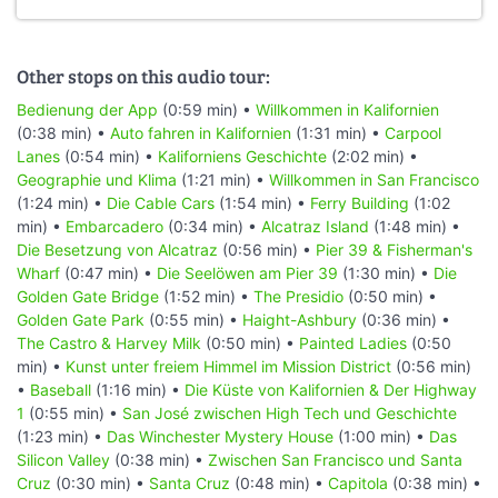
Other stops on this audio tour:
Bedienung der App
(0:59 min) •
Willkommen in Kalifornien
(0:38 min) •
Auto fahren in Kalifornien
(1:31 min) •
Carpool
Lanes
(0:54 min) •
Kaliforniens Geschichte
(2:02 min) •
Geographie und Klima
(1:21 min) •
Willkommen in San Francisco
(1:24 min) •
Die Cable Cars
(1:54 min) •
Ferry Building
(1:02
min) •
Embarcadero
(0:34 min) •
Alcatraz Island
(1:48 min) •
Die Besetzung von Alcatraz
(0:56 min) •
Pier 39 & Fisherman's
Wharf
(0:47 min) •
Die Seelöwen am Pier 39
(1:30 min) •
Die
Golden Gate Bridge
(1:52 min) •
The Presidio
(0:50 min) •
Golden Gate Park
(0:55 min) •
Haight-Ashbury
(0:36 min) •
The Castro & Harvey Milk
(0:50 min) •
Painted Ladies
(0:50
min) •
Kunst unter freiem Himmel im Mission District
(0:56 min)
•
Baseball
(1:16 min) •
Die Küste von Kalifornien & Der Highway
1
(0:55 min) •
San José zwischen High Tech und Geschichte
(1:23 min) •
Das Winchester Mystery House
(1:00 min) •
Das
Silicon Valley
(0:38 min) •
Zwischen San Francisco und Santa
Cruz
(0:30 min) •
Santa Cruz
(0:48 min) •
Capitola
(0:38 min) •