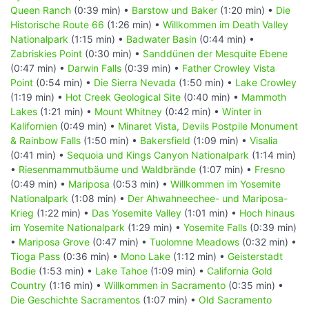
Queen Ranch
(0:39 min) •
Barstow und Baker
(1:20 min) •
Die
Historische Route 66
(1:26 min) •
Willkommen im Death Valley
Nationalpark
(1:15 min) •
Badwater Basin
(0:44 min) •
Zabriskies Point
(0:30 min) •
Sanddünen der Mesquite Ebene
(0:47 min) •
Darwin Falls
(0:39 min) •
Father Crowley Vista
Point
(0:54 min) •
Die Sierra Nevada
(1:50 min) •
Lake Crowley
(1:19 min) •
Hot Creek Geological Site
(0:40 min) •
Mammoth
Lakes
(1:21 min) •
Mount Whitney
(0:42 min) •
Winter in
Kalifornien
(0:49 min) •
Minaret Vista, Devils Postpile Monument
& Rainbow Falls
(1:50 min) •
Bakersfield
(1:09 min) •
Visalia
(0:41 min) •
Sequoia und Kings Canyon Nationalpark
(1:14 min)
•
Riesenmammutbäume und Waldbrände
(1:07 min) •
Fresno
(0:49 min) •
Mariposa
(0:53 min) •
Willkommen im Yosemite
Nationalpark
(1:08 min) •
Der Ahwahneechee- und Mariposa-
Krieg
(1:22 min) •
Das Yosemite Valley
(1:01 min) •
Hoch hinaus
im Yosemite Nationalpark
(1:29 min) •
Yosemite Falls
(0:39 min)
•
Mariposa Grove
(0:47 min) •
Tuolomne Meadows
(0:32 min) •
Tioga Pass
(0:36 min) •
Mono Lake
(1:12 min) •
Geisterstadt
Bodie
(1:53 min) •
Lake Tahoe
(1:09 min) •
California Gold
Country
(1:16 min) •
Willkommen in Sacramento
(0:35 min) •
Die Geschichte Sacramentos
(1:07 min) •
Old Sacramento