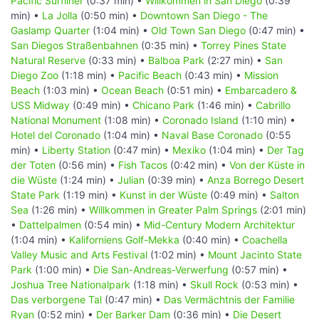
Pacific Surfliner
(0:37 min) •
Willkommen in San Diego
(0:39
min) •
La Jolla
(0:50 min) •
Downtown San Diego - The
Gaslamp Quarter
(1:04 min) •
Old Town San Diego
(0:47 min) •
San Diegos Straßenbahnen
(0:35 min) •
Torrey Pines State
Natural Reserve
(0:33 min) •
Balboa Park
(2:27 min) •
San
Diego Zoo
(1:18 min) •
Pacific Beach
(0:43 min) •
Mission
Beach
(1:03 min) •
Ocean Beach
(0:51 min) •
Embarcadero &
USS Midway
(0:49 min) •
Chicano Park
(1:46 min) •
Cabrillo
National Monument
(1:08 min) •
Coronado Island
(1:10 min) •
Hotel del Coronado
(1:04 min) •
Naval Base Coronado
(0:55
min) •
Liberty Station
(0:47 min) •
Mexiko
(1:04 min) •
Der Tag
der Toten
(0:56 min) •
Fish Tacos
(0:42 min) •
Von der Küste in
die Wüste
(1:24 min) •
Julian
(0:39 min) •
Anza Borrego Desert
State Park
(1:19 min) •
Kunst in der Wüste
(0:49 min) •
Salton
Sea
(1:26 min) •
Willkommen in Greater Palm Springs
(2:01 min)
•
Dattelpalmen
(0:54 min) •
Mid-Century Modern Architektur
(1:04 min) •
Kaliforniens Golf-Mekka
(0:40 min) •
Coachella
Valley Music and Arts Festival
(1:02 min) •
Mount Jacinto State
Park
(1:00 min) •
Die San-Andreas-Verwerfung
(0:57 min) •
Joshua Tree Nationalpark
(1:18 min) •
Skull Rock
(0:53 min) •
Das verborgene Tal
(0:47 min) •
Das Vermächtnis der Familie
Ryan
(0:52 min) •
Der Barker Dam
(0:36 min) •
Die Desert