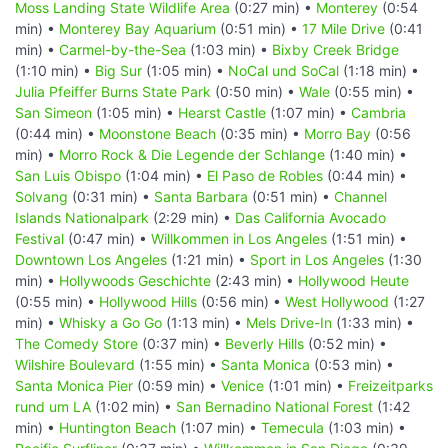
Moss Landing State Wildlife Area
(0:27 min) •
Monterey
(0:54
min) •
Monterey Bay Aquarium
(0:51 min) •
17 Mile Drive
(0:41
min) •
Carmel-by-the-Sea
(1:03 min) •
Bixby Creek Bridge
(1:10 min) •
Big Sur
(1:05 min) •
NoCal und SoCal
(1:18 min) •
Julia Pfeiffer Burns State Park
(0:50 min) •
Wale
(0:55 min) •
San Simeon
(1:05 min) •
Hearst Castle
(1:07 min) •
Cambria
(0:44 min) •
Moonstone Beach
(0:35 min) •
Morro Bay
(0:56
min) •
Morro Rock & Die Legende der Schlange
(1:40 min) •
San Luis Obispo
(1:04 min) •
El Paso de Robles
(0:44 min) •
Solvang
(0:31 min) •
Santa Barbara
(0:51 min) •
Channel
Islands Nationalpark
(2:29 min) •
Das California Avocado
Festival
(0:47 min) •
Willkommen in Los Angeles
(1:51 min) •
Downtown Los Angeles
(1:21 min) •
Sport in Los Angeles
(1:30
min) •
Hollywoods Geschichte
(2:43 min) •
Hollywood Heute
(0:55 min) •
Hollywood Hills
(0:56 min) •
West Hollywood
(1:27
min) •
Whisky a Go Go
(1:13 min) •
Mels Drive-In
(1:33 min) •
The Comedy Store
(0:37 min) •
Beverly Hills
(0:52 min) •
Wilshire Boulevard
(1:55 min) •
Santa Monica
(0:53 min) •
Santa Monica Pier
(0:59 min) •
Venice
(1:01 min) •
Freizeitparks
rund um LA
(1:02 min) •
San Bernadino National Forest
(1:42
min) •
Huntington Beach
(1:07 min) •
Temecula
(1:03 min) •