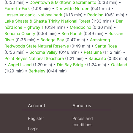
(0:50 min) •
Downtown & Midtown Sacramento
(0:33 min) •
Farm-to-Fork
(1:08 min) •
Der wilde Norden
(0:41 min) •
Lassen-Volcanic-Nationalpark
(1:13 min) •
Redding
(0:51 min) •
Lake Shasta & Shasta Trinity National Forest
(1:33 min) •
Der
nördliche Highway 1
(0:34 min) •
Mendocino
(0:30 min) •
Sonoma County
(0:54 min) •
Sea Ranch
(0:49 min) •
Russian
River
(0:38 min) •
Bodega Bay
(0:47 min) •
Armstrong
Redwoods State Natural Reserve
(0:49 min) •
Santa Rosa
(0:56 min) •
Sonoma Valley
(0:46 min) •
Petaluma
(1:12 min) •
Point Reyes National Seashore
(1:21 min) •
Sausalito
(0:38 min)
•
Angel Island
(1:29 min) •
Die Bay Bridge
(1:24 min) •
Oakland
(1:29 min) •
Berkeley
(0:44 min)
Account
About us
Register
Prices and
conditions
Login