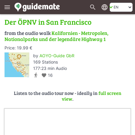
search
language
menu
Der ÖPNV in San Francisco
from the audio walk
Kalifornien - Metropolen,
Nationalparks und der legendäre Highway 1
Price: 19.99 €
by
AOYO-Guide GbR
169 Stations
177:23 min Audio
directions_walk
favorite
16
Listen to the audio tour now - ideally in
full screen
view
.