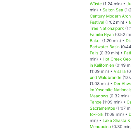
Wüste
(1:24 min) •
Ju
min) •
Salton Sea
(1:
Century Modern Archi
Festival
(1:02 min) •
M
Tree Nationalpark
(1:
Familie Ryan
(0:52 mi
Baker
(1:20 min) •
Di
Badwater Basin
(0:44
Falls
(0:39 min) •
Fat
min) •
Hot Creek Geol
in Kalifornien
(0:49 m
(1:09 min) •
Visalia
(0
und Waldbrände
(1:0
(1:08 min) •
Der Ahw
im Yosemite National
Meadows
(0:32 min)
Tahoe
(1:09 min) •
Ca
Sacramentos
(1:07 m
to-Fork
(1:08 min) •
D
min) •
Lake Shasta & 
Mendocino
(0:30 min