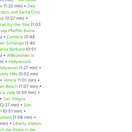
te
(1:23 min) •
Das
cisco und Santa Cruz
ea
(0:27 min) •
mel-by-the-Sea
(1:03
Julia Pfeiffer Burns
n) •
Cambria
(0:44
der Schlange
(1:40
anta Barbara
(0:51
n) •
Willkommen in
in) •
Hollywoods
Hollywood
(1:27 min) •
erly Hills
(0:52 min)
 •
Venice
(1:01 min) •
ton Beach
(1:07 min) •
•
La Jolla
(0:50 min) •
 •
San Diegos
(2:27 min) •
San
h
(0:51 min) •
nument
(1:08 min) •
min) •
Liberty Station
on der Küste in die