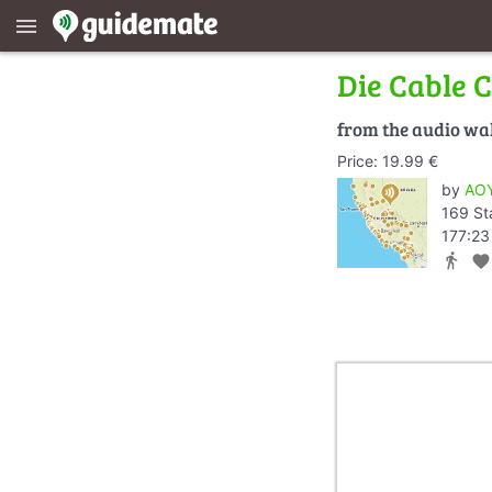
menu
Die Cable 
from the audio wa
Price: 19.99 €
by
AOY
169 St
177:23
directions_walk
favorite