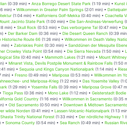
lian
(0:39 min) •
Anza Borrego Desert State Park
(1:19 min) •
Kunst 
26 min) •
Willkommen in Greater Palm Springs
(2:01 min) •
Dattelpal
tektur
(1:04 min) •
Kaliforniens Golf-Mekka
(0:40 min) •
Coachella V
ount Jacinto State Park
(1:00 min) •
Die San-Andreas-Verwerfung
(
18 min) •
Skull Rock
(0:53 min) •
Das verborgene Tal
(0:47 min) •
Da
n) •
Der Barker Dam
(0:36 min) •
Die Desert Queen Ranch
(0:39 min
e Historische Route 66
(1:26 min) •
Willkommen im Death Valley Nati
 min) •
Zabriskies Point
(0:30 min) •
Sanddünen der Mesquite Eben
her Crowley Vista Point
(0:54 min) •
Die Sierra Nevada
(1:50 min) •
ogical Site
(0:40 min) •
Mammoth Lakes
(1:21 min) •
Mount Whitney
in) •
Minaret Vista, Devils Postpile Monument & Rainbow Falls
(1:50 m
:41 min) •
Sequoia und Kings Canyon Nationalpark
(1:14 min) •
Rie
7 min) •
Fresno
(0:49 min) •
Mariposa
(0:53 min) •
Willkommen im Yo
ahneechee- und Mariposa-Krieg
(1:22 min) •
Das Yosemite Valley
(1:
park
(1:29 min) •
Yosemite Falls
(0:39 min) •
Mariposa Grove
(0:47 m
 •
Tioga Pass
(0:36 min) •
Mono Lake
(1:12 min) •
Geisterstadt Bodie
lifornia Gold Country
(1:16 min) •
Willkommen in Sacramento
(0:35 m
in) •
Old Sacramento
(0:50 min) •
Downtown & Midtown Sacrament
er wilde Norden
(0:41 min) •
Lassen-Volcanic-Nationalpark
(1:13 mi
Shasta Trinity National Forest
(1:33 min) •
Der nördliche Highway 1
(
) •
Sonoma County
(0:54 min) •
Sea Ranch
(0:49 min) •
Russian Riv