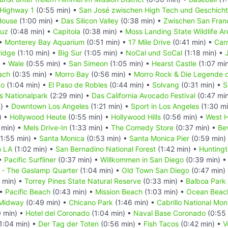
 Highway 1
(0:55 min) •
San José zwischen High Tech und Geschich
House
(1:00 min) •
Das Silicon Valley
(0:38 min) •
Zwischen San Fran
ruz
(0:48 min) •
Capitola
(0:38 min) •
Moss Landing State Wildlife Ar
 •
Monterey Bay Aquarium
(0:51 min) •
17 Mile Drive
(0:41 min) •
Car
ridge
(1:10 min) •
Big Sur
(1:05 min) •
NoCal und SoCal
(1:18 min) •
) •
Wale
(0:55 min) •
San Simeon
(1:05 min) •
Hearst Castle
(1:07 mi
ach
(0:35 min) •
Morro Bay
(0:56 min) •
Morro Rock & Die Legende 
po
(1:04 min) •
El Paso de Robles
(0:44 min) •
Solvang
(0:31 min) •
S
s Nationalpark
(2:29 min) •
Das California Avocado Festival
(0:47 mi
n) •
Downtown Los Angeles
(1:21 min) •
Sport in Los Angeles
(1:30 m
) •
Hollywood Heute
(0:55 min) •
Hollywood Hills
(0:56 min) •
West 
 min) •
Mels Drive-In
(1:33 min) •
The Comedy Store
(0:37 min) •
Bev
1:55 min) •
Santa Monica
(0:53 min) •
Santa Monica Pier
(0:59 min)
m LA
(1:02 min) •
San Bernadino National Forest
(1:42 min) •
Hunting
 •
Pacific Surfliner
(0:37 min) •
Willkommen in San Diego
(0:39 min) 
- The Gaslamp Quarter
(1:04 min) •
Old Town San Diego
(0:47 min)
 min) •
Torrey Pines State Natural Reserve
(0:33 min) •
Balboa Park
 •
Pacific Beach
(0:43 min) •
Mission Beach
(1:03 min) •
Ocean Beac
Midway
(0:49 min) •
Chicano Park
(1:46 min) •
Cabrillo National Mo
0 min) •
Hotel del Coronado
(1:04 min) •
Naval Base Coronado
(0:55 
1:04 min) •
Der Tag der Toten
(0:56 min) •
Fish Tacos
(0:42 min) •
V