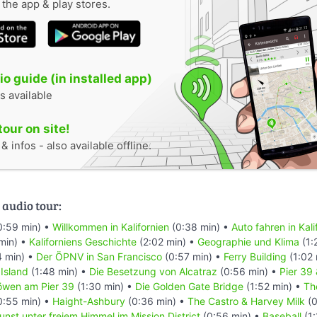
n the app & play stores.
o guide (in installed app)
s available
tour on site!
 infos - also available offline.
 audio tour:
0:59 min) •
Willkommen in Kalifornien
(0:38 min) •
Auto fahren in Kali
min) •
Kaliforniens Geschichte
(2:02 min) •
Geographie und Klima
(1:
4 min) •
Der ÖPNV in San Francisco
(0:57 min) •
Ferry Building
(1:02 
 Island
(1:48 min) •
Die Besetzung von Alcatraz
(0:56 min) •
Pier 39
öwen am Pier 39
(1:30 min) •
Die Golden Gate Bridge
(1:52 min) •
Th
0:55 min) •
Haight-Ashbury
(0:36 min) •
The Castro & Harvey Milk
(0
unst unter freiem Himmel im Mission District
(0:56 min) •
Baseball
(1: