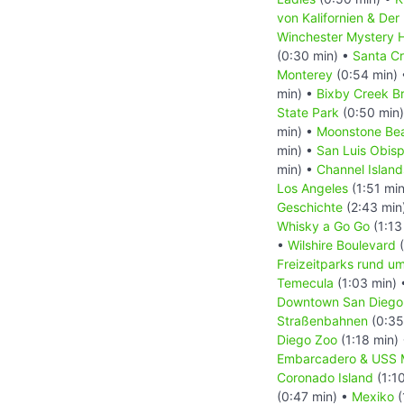
von Kalifornien & Der
Winchester Mystery 
(0:30 min) •
Santa C
Monterey
(0:54 min)
min) •
Bixby Creek B
State Park
(0:50 min
min) •
Moonstone Be
min) •
San Luis Obis
min) •
Channel Island
Los Angeles
(1:51 mi
Geschichte
(2:43 min
Whisky a Go Go
(1:13
•
Wilshire Boulevard
(
Freizeitparks rund u
Temecula
(1:03 min)
Downtown San Diego 
Straßenbahnen
(0:35
Diego Zoo
(1:18 min)
Embarcadero & USS 
Coronado Island
(1:1
(0:47 min) •
Mexiko
(