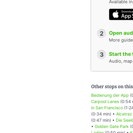
Available i
2
Open audi
More guide
3
Start the 
Audio, map &
Other stops on this
Bedienung der App
(
Carpool Lanes
(0:54 
in San Francisco
(1:2
(0:34 min) •
Alcatraz
(0:47 min) •
Die Seel
•
Golden Gate Park
(
Ladies
(0:50 min) •
K