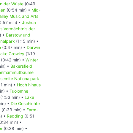
in der Wüste
(0:49
men
(0:54 min) •
Mid-
alley Music and Arts
0:57 min) •
Joshua
s Vermächtnis der
) •
Barstow und
onalpark
(1:15 min) •
e
(0:47 min) •
Darwin
Lake Crowley
(1:19
(0:42 min) •
Winter
in) •
Bakersfield
senmammutbäume
semite Nationalpark
01 min) •
Hoch hinaus
in) •
Tuolomne
(1:53 min) •
Lake
in) •
Die Geschichte
o
(0:33 min) •
Farm-
n) •
Redding
(0:51
0:34 min) •
er
(0:38 min) •