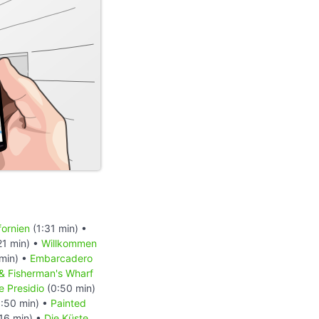
fornien
(1:31 min) •
21 min) •
Willkommen
min) •
Embarcadero
 & Fisherman's Wharf
e Presidio
(0:50 min)
:50 min) •
Painted
16 min) •
Die Küste