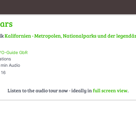
Cars
lk
Kalifornien - Metropolen, Nationalparks und der legend
O-Guide GbR
ations
 min Audio
16
Listen to the audio tour now - ideally in
full screen view
.