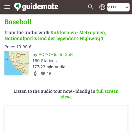
search
language
menu
Baseball
from the audio walk
Kalifornien - Metropolen,
Nationalparks und der legendäre Highway 1
Price: 19.99 €
by
AOYO-Guide GbR
169 Stations
177:23 min Audio
directions_walk
favorite
16
Listen to the audio tour now - ideally in
full screen
view
.