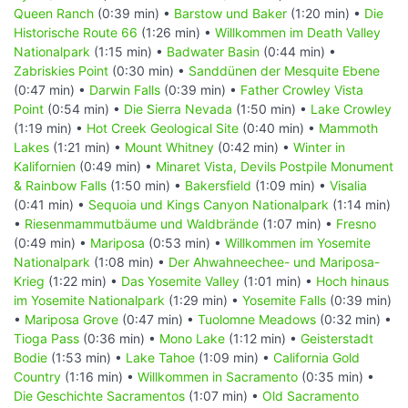
Queen Ranch
(0:39 min) •
Barstow und Baker
(1:20 min) •
Die
Historische Route 66
(1:26 min) •
Willkommen im Death Valley
Nationalpark
(1:15 min) •
Badwater Basin
(0:44 min) •
Zabriskies Point
(0:30 min) •
Sanddünen der Mesquite Ebene
(0:47 min) •
Darwin Falls
(0:39 min) •
Father Crowley Vista
Point
(0:54 min) •
Die Sierra Nevada
(1:50 min) •
Lake Crowley
(1:19 min) •
Hot Creek Geological Site
(0:40 min) •
Mammoth
Lakes
(1:21 min) •
Mount Whitney
(0:42 min) •
Winter in
Kalifornien
(0:49 min) •
Minaret Vista, Devils Postpile Monument
& Rainbow Falls
(1:50 min) •
Bakersfield
(1:09 min) •
Visalia
(0:41 min) •
Sequoia und Kings Canyon Nationalpark
(1:14 min)
•
Riesenmammutbäume und Waldbrände
(1:07 min) •
Fresno
(0:49 min) •
Mariposa
(0:53 min) •
Willkommen im Yosemite
Nationalpark
(1:08 min) •
Der Ahwahneechee- und Mariposa-
Krieg
(1:22 min) •
Das Yosemite Valley
(1:01 min) •
Hoch hinaus
im Yosemite Nationalpark
(1:29 min) •
Yosemite Falls
(0:39 min)
•
Mariposa Grove
(0:47 min) •
Tuolomne Meadows
(0:32 min) •
Tioga Pass
(0:36 min) •
Mono Lake
(1:12 min) •
Geisterstadt
Bodie
(1:53 min) •
Lake Tahoe
(1:09 min) •
California Gold
Country
(1:16 min) •
Willkommen in Sacramento
(0:35 min) •
Die Geschichte Sacramentos
(1:07 min) •
Old Sacramento