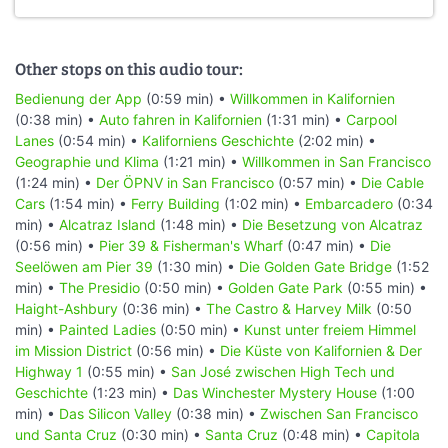
Other stops on this audio tour:
Bedienung der App
(0:59 min) •
Willkommen in Kalifornien
(0:38 min) •
Auto fahren in Kalifornien
(1:31 min) •
Carpool
Lanes
(0:54 min) •
Kaliforniens Geschichte
(2:02 min) •
Geographie und Klima
(1:21 min) •
Willkommen in San Francisco
(1:24 min) •
Der ÖPNV in San Francisco
(0:57 min) •
Die Cable
Cars
(1:54 min) •
Ferry Building
(1:02 min) •
Embarcadero
(0:34
min) •
Alcatraz Island
(1:48 min) •
Die Besetzung von Alcatraz
(0:56 min) •
Pier 39 & Fisherman's Wharf
(0:47 min) •
Die
Seelöwen am Pier 39
(1:30 min) •
Die Golden Gate Bridge
(1:52
min) •
The Presidio
(0:50 min) •
Golden Gate Park
(0:55 min) •
Haight-Ashbury
(0:36 min) •
The Castro & Harvey Milk
(0:50
min) •
Painted Ladies
(0:50 min) •
Kunst unter freiem Himmel
im Mission District
(0:56 min) •
Die Küste von Kalifornien & Der
Highway 1
(0:55 min) •
San José zwischen High Tech und
Geschichte
(1:23 min) •
Das Winchester Mystery House
(1:00
min) •
Das Silicon Valley
(0:38 min) •
Zwischen San Francisco
und Santa Cruz
(0:30 min) •
Santa Cruz
(0:48 min) •
Capitola