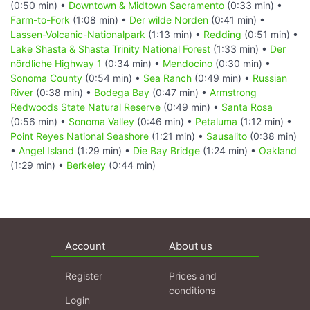
(0:50 min) •
Downtown & Midtown Sacramento
(0:33 min) •
Farm-to-Fork
(1:08 min) •
Der wilde Norden
(0:41 min) •
Lassen-Volcanic-Nationalpark
(1:13 min) •
Redding
(0:51 min) •
Lake Shasta & Shasta Trinity National Forest
(1:33 min) •
Der
nördliche Highway 1
(0:34 min) •
Mendocino
(0:30 min) •
Sonoma County
(0:54 min) •
Sea Ranch
(0:49 min) •
Russian
River
(0:38 min) •
Bodega Bay
(0:47 min) •
Armstrong
Redwoods State Natural Reserve
(0:49 min) •
Santa Rosa
(0:56 min) •
Sonoma Valley
(0:46 min) •
Petaluma
(1:12 min) •
Point Reyes National Seashore
(1:21 min) •
Sausalito
(0:38 min)
•
Angel Island
(1:29 min) •
Die Bay Bridge
(1:24 min) •
Oakland
(1:29 min) •
Berkeley
(0:44 min)
Account
About us
Register
Prices and
conditions
Login