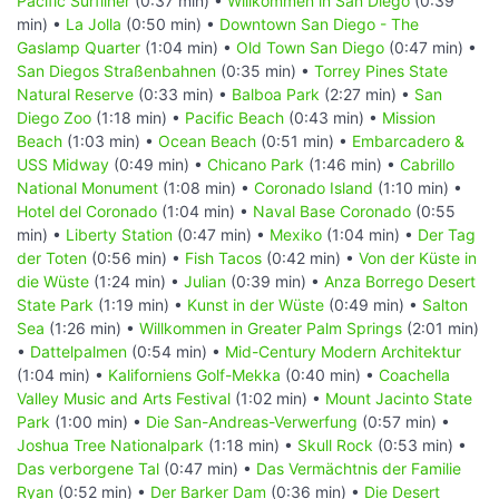
Pacific Surfliner
(0:37 min) •
Willkommen in San Diego
(0:39
min) •
La Jolla
(0:50 min) •
Downtown San Diego - The
Gaslamp Quarter
(1:04 min) •
Old Town San Diego
(0:47 min) •
San Diegos Straßenbahnen
(0:35 min) •
Torrey Pines State
Natural Reserve
(0:33 min) •
Balboa Park
(2:27 min) •
San
Diego Zoo
(1:18 min) •
Pacific Beach
(0:43 min) •
Mission
Beach
(1:03 min) •
Ocean Beach
(0:51 min) •
Embarcadero &
USS Midway
(0:49 min) •
Chicano Park
(1:46 min) •
Cabrillo
National Monument
(1:08 min) •
Coronado Island
(1:10 min) •
Hotel del Coronado
(1:04 min) •
Naval Base Coronado
(0:55
min) •
Liberty Station
(0:47 min) •
Mexiko
(1:04 min) •
Der Tag
der Toten
(0:56 min) •
Fish Tacos
(0:42 min) •
Von der Küste in
die Wüste
(1:24 min) •
Julian
(0:39 min) •
Anza Borrego Desert
State Park
(1:19 min) •
Kunst in der Wüste
(0:49 min) •
Salton
Sea
(1:26 min) •
Willkommen in Greater Palm Springs
(2:01 min)
•
Dattelpalmen
(0:54 min) •
Mid-Century Modern Architektur
(1:04 min) •
Kaliforniens Golf-Mekka
(0:40 min) •
Coachella
Valley Music and Arts Festival
(1:02 min) •
Mount Jacinto State
Park
(1:00 min) •
Die San-Andreas-Verwerfung
(0:57 min) •
Joshua Tree Nationalpark
(1:18 min) •
Skull Rock
(0:53 min) •
Das verborgene Tal
(0:47 min) •
Das Vermächtnis der Familie
Ryan
(0:52 min) •
Der Barker Dam
(0:36 min) •
Die Desert