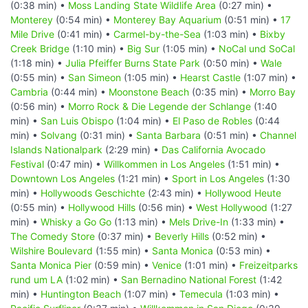
(0:38 min) •
Moss Landing State Wildlife Area
(0:27 min) •
Monterey
(0:54 min) •
Monterey Bay Aquarium
(0:51 min) •
17
Mile Drive
(0:41 min) •
Carmel-by-the-Sea
(1:03 min) •
Bixby
Creek Bridge
(1:10 min) •
Big Sur
(1:05 min) •
NoCal und SoCal
(1:18 min) •
Julia Pfeiffer Burns State Park
(0:50 min) •
Wale
(0:55 min) •
San Simeon
(1:05 min) •
Hearst Castle
(1:07 min) •
Cambria
(0:44 min) •
Moonstone Beach
(0:35 min) •
Morro Bay
(0:56 min) •
Morro Rock & Die Legende der Schlange
(1:40
min) •
San Luis Obispo
(1:04 min) •
El Paso de Robles
(0:44
min) •
Solvang
(0:31 min) •
Santa Barbara
(0:51 min) •
Channel
Islands Nationalpark
(2:29 min) •
Das California Avocado
Festival
(0:47 min) •
Willkommen in Los Angeles
(1:51 min) •
Downtown Los Angeles
(1:21 min) •
Sport in Los Angeles
(1:30
min) •
Hollywoods Geschichte
(2:43 min) •
Hollywood Heute
(0:55 min) •
Hollywood Hills
(0:56 min) •
West Hollywood
(1:27
min) •
Whisky a Go Go
(1:13 min) •
Mels Drive-In
(1:33 min) •
The Comedy Store
(0:37 min) •
Beverly Hills
(0:52 min) •
Wilshire Boulevard
(1:55 min) •
Santa Monica
(0:53 min) •
Santa Monica Pier
(0:59 min) •
Venice
(1:01 min) •
Freizeitparks
rund um LA
(1:02 min) •
San Bernadino National Forest
(1:42
min) •
Huntington Beach
(1:07 min) •
Temecula
(1:03 min) •