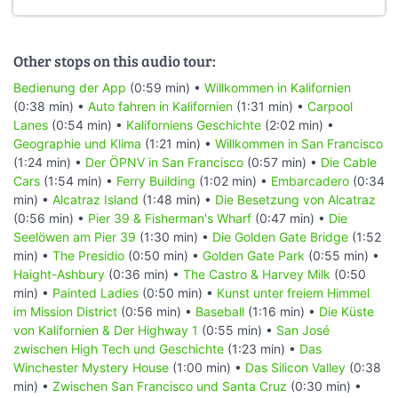
Other stops on this audio tour:
Bedienung der App
(0:59 min) •
Willkommen in Kalifornien
(0:38 min) •
Auto fahren in Kalifornien
(1:31 min) •
Carpool
Lanes
(0:54 min) •
Kaliforniens Geschichte
(2:02 min) •
Geographie und Klima
(1:21 min) •
Willkommen in San Francisco
(1:24 min) •
Der ÖPNV in San Francisco
(0:57 min) •
Die Cable
Cars
(1:54 min) •
Ferry Building
(1:02 min) •
Embarcadero
(0:34
min) •
Alcatraz Island
(1:48 min) •
Die Besetzung von Alcatraz
(0:56 min) •
Pier 39 & Fisherman's Wharf
(0:47 min) •
Die
Seelöwen am Pier 39
(1:30 min) •
Die Golden Gate Bridge
(1:52
min) •
The Presidio
(0:50 min) •
Golden Gate Park
(0:55 min) •
Haight-Ashbury
(0:36 min) •
The Castro & Harvey Milk
(0:50
min) •
Painted Ladies
(0:50 min) •
Kunst unter freiem Himmel
im Mission District
(0:56 min) •
Baseball
(1:16 min) •
Die Küste
von Kalifornien & Der Highway 1
(0:55 min) •
San José
zwischen High Tech und Geschichte
(1:23 min) •
Das
Winchester Mystery House
(1:00 min) •
Das Silicon Valley
(0:38
min) •
Zwischen San Francisco und Santa Cruz
(0:30 min) •