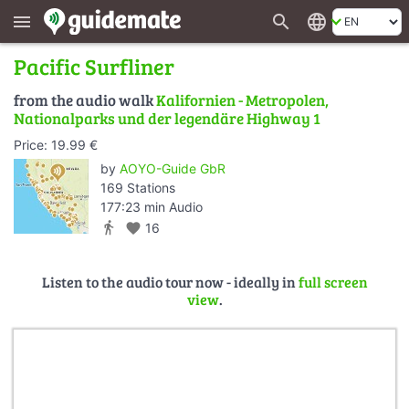
search
language
menu
Pacific Surfliner
from the audio walk
Kalifornien - Metropolen,
Nationalparks und der legendäre Highway 1
Price: 19.99 €
by
AOYO-Guide GbR
169 Stations
177:23 min Audio
directions_walk
favorite
16
Listen to the audio tour now - ideally in
full screen
view
.