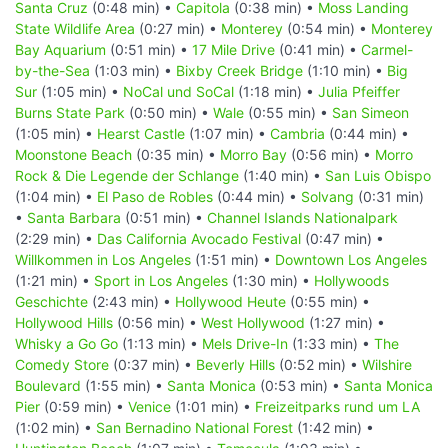
Santa Cruz
(0:48 min) •
Capitola
(0:38 min) •
Moss Landing
State Wildlife Area
(0:27 min) •
Monterey
(0:54 min) •
Monterey
Bay Aquarium
(0:51 min) •
17 Mile Drive
(0:41 min) •
Carmel-
by-the-Sea
(1:03 min) •
Bixby Creek Bridge
(1:10 min) •
Big
Sur
(1:05 min) •
NoCal und SoCal
(1:18 min) •
Julia Pfeiffer
Burns State Park
(0:50 min) •
Wale
(0:55 min) •
San Simeon
(1:05 min) •
Hearst Castle
(1:07 min) •
Cambria
(0:44 min) •
Moonstone Beach
(0:35 min) •
Morro Bay
(0:56 min) •
Morro
Rock & Die Legende der Schlange
(1:40 min) •
San Luis Obispo
(1:04 min) •
El Paso de Robles
(0:44 min) •
Solvang
(0:31 min)
•
Santa Barbara
(0:51 min) •
Channel Islands Nationalpark
(2:29 min) •
Das California Avocado Festival
(0:47 min) •
Willkommen in Los Angeles
(1:51 min) •
Downtown Los Angeles
(1:21 min) •
Sport in Los Angeles
(1:30 min) •
Hollywoods
Geschichte
(2:43 min) •
Hollywood Heute
(0:55 min) •
Hollywood Hills
(0:56 min) •
West Hollywood
(1:27 min) •
Whisky a Go Go
(1:13 min) •
Mels Drive-In
(1:33 min) •
The
Comedy Store
(0:37 min) •
Beverly Hills
(0:52 min) •
Wilshire
Boulevard
(1:55 min) •
Santa Monica
(0:53 min) •
Santa Monica
Pier
(0:59 min) •
Venice
(1:01 min) •
Freizeitparks rund um LA
(1:02 min) •
San Bernadino National Forest
(1:42 min) •