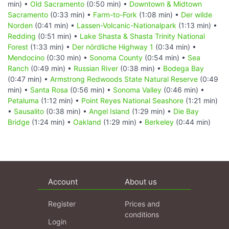
min) •
Old Sacramento
(0:50 min) •
Downtown & Midtown
Sacramento
(0:33 min) •
Farm-to-Fork
(1:08 min) •
Der wilde
Norden
(0:41 min) •
Lassen-Volcanic-Nationalpark
(1:13 min) •
Redding
(0:51 min) •
Lake Shasta & Shasta Trinity National
Forest
(1:33 min) •
Der nördliche Highway 1
(0:34 min) •
Mendocino
(0:30 min) •
Sonoma County
(0:54 min) •
Sea
Ranch
(0:49 min) •
Russian River
(0:38 min) •
Bodega Bay
(0:47 min) •
Armstrong Redwoods State Natural Reserve
(0:49
min) •
Santa Rosa
(0:56 min) •
Sonoma Valley
(0:46 min) •
Petaluma
(1:12 min) •
Point Reyes National Seashore
(1:21 min)
•
Sausalito
(0:38 min) •
Angel Island
(1:29 min) •
Die Bay
Bridge
(1:24 min) •
Oakland
(1:29 min) •
Berkeley
(0:44 min)
Account
About us
Register
Prices and
conditions
Login