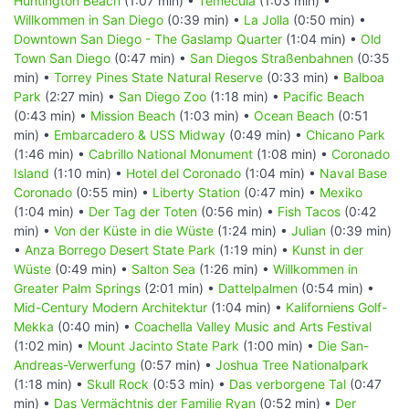
Huntington Beach
(1:07 min) •
Temecula
(1:03 min) •
Willkommen in San Diego
(0:39 min) •
La Jolla
(0:50 min) •
Downtown San Diego - The Gaslamp Quarter
(1:04 min) •
Old
Town San Diego
(0:47 min) •
San Diegos Straßenbahnen
(0:35
min) •
Torrey Pines State Natural Reserve
(0:33 min) •
Balboa
Park
(2:27 min) •
San Diego Zoo
(1:18 min) •
Pacific Beach
(0:43 min) •
Mission Beach
(1:03 min) •
Ocean Beach
(0:51
min) •
Embarcadero & USS Midway
(0:49 min) •
Chicano Park
(1:46 min) •
Cabrillo National Monument
(1:08 min) •
Coronado
Island
(1:10 min) •
Hotel del Coronado
(1:04 min) •
Naval Base
Coronado
(0:55 min) •
Liberty Station
(0:47 min) •
Mexiko
(1:04 min) •
Der Tag der Toten
(0:56 min) •
Fish Tacos
(0:42
min) •
Von der Küste in die Wüste
(1:24 min) •
Julian
(0:39 min)
•
Anza Borrego Desert State Park
(1:19 min) •
Kunst in der
Wüste
(0:49 min) •
Salton Sea
(1:26 min) •
Willkommen in
Greater Palm Springs
(2:01 min) •
Dattelpalmen
(0:54 min) •
Mid-Century Modern Architektur
(1:04 min) •
Kaliforniens Golf-
Mekka
(0:40 min) •
Coachella Valley Music and Arts Festival
(1:02 min) •
Mount Jacinto State Park
(1:00 min) •
Die San-
Andreas-Verwerfung
(0:57 min) •
Joshua Tree Nationalpark
(1:18 min) •
Skull Rock
(0:53 min) •
Das verborgene Tal
(0:47
min) •
Das Vermächtnis der Familie Ryan
(0:52 min) •
Der