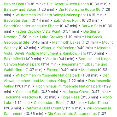
Barker Dam
(0:36 min) •
Die Desert Queen Ranch
(0:39 min) •
Barstow und Baker
(1:20 min) •
Die Historische Route 66
(1:26
min) •
Willkommen im Death Valley Nationalpark
(1:15 min) •
Badwater Basin
(0:44 min) •
Zabriskies Point
(0:30 min) •
Sanddünen der Mesquite Ebene
(0:47 min) •
Darwin Falls
(0:39
min) •
Father Crowley Vista Point
(0:54 min) •
Die Sierra
Nevada
(1:50 min) •
Lake Crowley
(1:19 min) •
Hot Creek
Geological Site
(0:40 min) •
Mammoth Lakes
(1:21 min) •
Mount
Whitney
(0:42 min) •
Winter in Kalifornien
(0:49 min) •
Minaret
Vista, Devils Postpile Monument & Rainbow Falls
(1:50 min) •
Bakersfield
(1:09 min) •
Visalia
(0:41 min) •
Sequoia und Kings
Canyon Nationalpark
(1:14 min) •
Riesenmammutbäume und
Waldbrände
(1:07 min) •
Fresno
(0:49 min) •
Mariposa
(0:53
min) •
Willkommen im Yosemite Nationalpark
(1:08 min) •
Der
Ahwahneechee- und Mariposa-Krieg
(1:22 min) •
Das Yosemite
Valley
(1:01 min) •
Hoch hinaus im Yosemite Nationalpark
(1:29
min) •
Yosemite Falls
(0:39 min) •
Mariposa Grove
(0:47 min) •
Tuolomne Meadows
(0:32 min) •
Tioga Pass
(0:36 min) •
Mono
Lake
(1:12 min) •
Geisterstadt Bodie
(1:53 min) •
Lake Tahoe
(1:09 min) •
California Gold Country
(1:16 min) •
Willkommen in
Sacramento
(0:35 min) •
Die Geschichte Sacramentos
(1:07