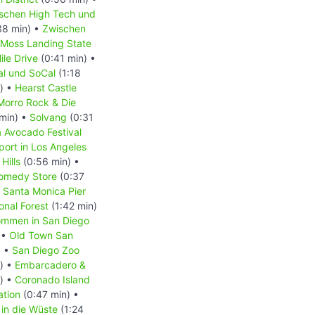
schen High Tech und
38 min) •
Zwischen
Moss Landing State
ile Drive
(0:41 min) •
l und SoCal
(1:18
) •
Hearst Castle
Morro Rock & Die
min) •
Solvang
(0:31
a Avocado Festival
port in Los Angeles
Hills
(0:56 min) •
omedy Store
(0:37
•
Santa Monica Pier
onal Forest
(1:42 min)
ommen in San Diego
 •
Old Town San
) •
San Diego Zoo
) •
Embarcadero &
) •
Coronado Island
ation
(0:47 min) •
 in die Wüste
(1:24