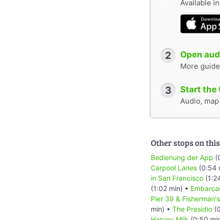
Available i
2
Open audi
More guide
3
Start the 
Audio, map &
Other stops on this
Bedienung der App
(
Carpool Lanes
(0:54 
in San Francisco
(1:2
(1:02 min) •
Embarca
Pier 39 & Fisherman'
min) •
The Presidio
(0
Harvey Milk
(0:50 mi