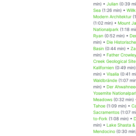
min) •
Julian
(0:39 mi
Sea
(1:26 min) •
Will
Modern Architektur
(1
(1:02 min) •
Mount Ja
Nationalpark
(1:18 mi
Ryan
(0:52 min) •
De
min) •
Die Historisch
Basin
(0:44 min) •
Za
min) •
Father Crowley
Creek Geological Site
Kalifornien
(0:49 min
min) •
Visalia
(0:41 m
Waldbrände
(1:07 mi
min) •
Der Ahwahneec
Yosemite Nationalpar
Meadows
(0:32 min)
Tahoe
(1:09 min) •
Ca
Sacramentos
(1:07 m
to-Fork
(1:08 min) •
D
min) •
Lake Shasta & 
Mendocino
(0:30 min