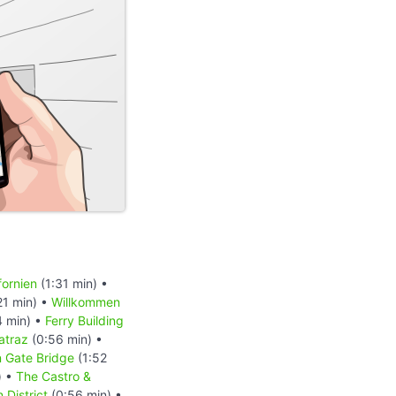
fornien
(1:31 min) •
21 min) •
Willkommen
4 min) •
Ferry Building
atraz
(0:56 min) •
n Gate Bridge
(1:52
) •
The Castro &
 District
(0:56 min) •