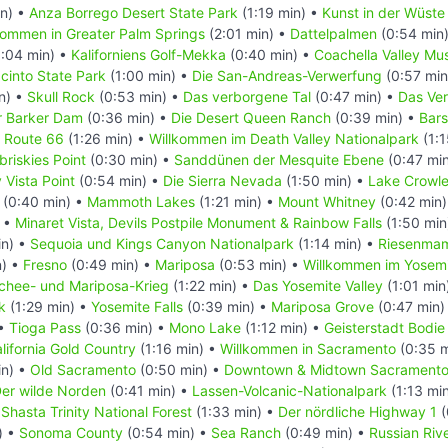
n) •
Anza Borrego Desert State Park
(1:19 min) •
Kunst in der Wüste
kommen in Greater Palm Springs
(2:01 min) •
Dattelpalmen
(0:54 min
:04 min) •
Kaliforniens Golf-Mekka
(0:40 min) •
Coachella Valley Mus
cinto State Park
(1:00 min) •
Die San-Andreas-Verwerfung
(0:57 min
n) •
Skull Rock
(0:53 min) •
Das verborgene Tal
(0:47 min) •
Das Ver
r Barker Dam
(0:36 min) •
Die Desert Queen Ranch
(0:39 min) •
Bar
e Route 66
(1:26 min) •
Willkommen im Death Valley Nationalpark
(1:1
briskies Point
(0:30 min) •
Sanddünen der Mesquite Ebene
(0:47 mi
 Vista Point
(0:54 min) •
Die Sierra Nevada
(1:50 min) •
Lake Crowl
(0:40 min) •
Mammoth Lakes
(1:21 min) •
Mount Whitney
(0:42 min
) •
Minaret Vista, Devils Postpile Monument & Rainbow Falls
(1:50 min
in) •
Sequoia und Kings Canyon Nationalpark
(1:14 min) •
Riesenma
n) •
Fresno
(0:49 min) •
Mariposa
(0:53 min) •
Willkommen im Yosemi
hee- und Mariposa-Krieg
(1:22 min) •
Das Yosemite Valley
(1:01 min
k
(1:29 min) •
Yosemite Falls
(0:39 min) •
Mariposa Grove
(0:47 min)
 •
Tioga Pass
(0:36 min) •
Mono Lake
(1:12 min) •
Geisterstadt Bodie
lifornia Gold Country
(1:16 min) •
Willkommen in Sacramento
(0:35 m
in) •
Old Sacramento
(0:50 min) •
Downtown & Midtown Sacrament
er wilde Norden
(0:41 min) •
Lassen-Volcanic-Nationalpark
(1:13 mi
Shasta Trinity National Forest
(1:33 min) •
Der nördliche Highway 1
(
) •
Sonoma County
(0:54 min) •
Sea Ranch
(0:49 min) •
Russian Riv