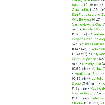
Baseball
(1:16 min) •
Geschichte
(1:23 min
San Francisco und S
Wildlife Area
(0:27 mi
Carmel-by-the-Sea
(
min) •
Julia Pfeiffer 
(1:07 min) •
Cambria
Legende der Schlan
min) •
Santa Barbara
(0:47 min) •
Willkomm
(1:30 min) •
Hollywoo
West Hollywood
(1:27
min) •
Beverly Hills
(0
(0:59 min) •
Venice
(1
•
Huntington Beach
(
(0:39 min) •
La Jolla
Diego
(0:47 min) •
To
(1:18 min) •
Pacific 
USS Midway
(0:49 m
(1:10 min) •
Hotel de
Mexiko
(1:04 min) •
D