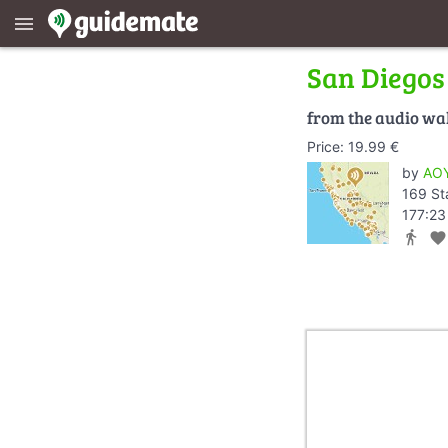
menu
San Diego
from the audio wa
Price: 19.99 €
by
AOY
169 St
177:23
directions_walk
favorite