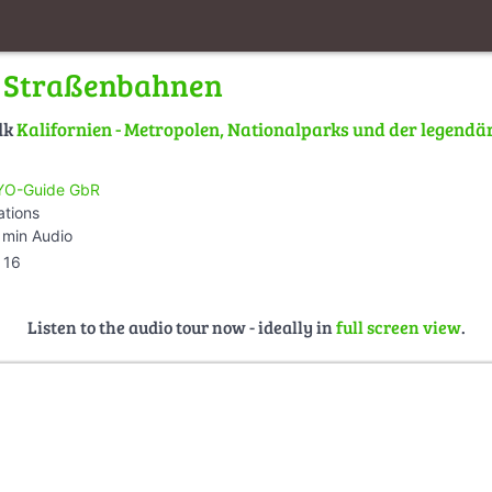
s Straßenbahnen
lk
Kalifornien - Metropolen, Nationalparks und der legend
O-Guide GbR
ations
 min Audio
16
Listen to the audio tour now - ideally in
full screen view
.