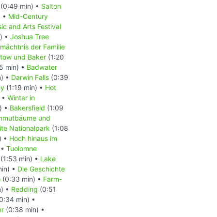
(0:49 min) •
Salton
) •
Mid-Century
ic and Arts Festival
) •
Joshua Tree
mächtnis der Familie
stow und Baker
(1:20
5 min) •
Badwater
n) •
Darwin Falls
(0:39
ey
(1:19 min) •
Hot
) •
Winter in
) •
Bakersfield
(1:09
mmutbäume und
te Nationalpark
(1:08
) •
Hoch hinaus im
 •
Tuolomne
(1:53 min) •
Lake
in) •
Die Geschichte
o
(0:33 min) •
Farm-
n) •
Redding
(0:51
0:34 min) •
er
(0:38 min) •