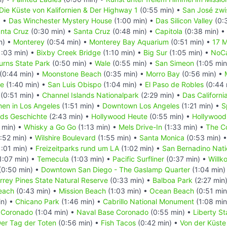
Die Küste von Kalifornien & Der Highway 1
(0:55 min) •
San José zwi
) •
Das Winchester Mystery House
(1:00 min) •
Das Silicon Valley
(0:
anta Cruz
(0:30 min) •
Santa Cruz
(0:48 min) •
Capitola
(0:38 min) •
n) •
Monterey
(0:54 min) •
Monterey Bay Aquarium
(0:51 min) •
17 M
1:03 min) •
Bixby Creek Bridge
(1:10 min) •
Big Sur
(1:05 min) •
NoCa
Burns State Park
(0:50 min) •
Wale
(0:55 min) •
San Simeon
(1:05 min
(0:44 min) •
Moonstone Beach
(0:35 min) •
Morro Bay
(0:56 min) •
ge
(1:40 min) •
San Luis Obispo
(1:04 min) •
El Paso de Robles
(0:44 
(0:51 min) •
Channel Islands Nationalpark
(2:29 min) •
Das Californi
en in Los Angeles
(1:51 min) •
Downtown Los Angeles
(1:21 min) •
S
ds Geschichte
(2:43 min) •
Hollywood Heute
(0:55 min) •
Hollywood 
 min) •
Whisky a Go Go
(1:13 min) •
Mels Drive-In
(1:33 min) •
The C
:52 min) •
Wilshire Boulevard
(1:55 min) •
Santa Monica
(0:53 min) 
:01 min) •
Freizeitparks rund um LA
(1:02 min) •
San Bernadino Nati
1:07 min) •
Temecula
(1:03 min) •
Pacific Surfliner
(0:37 min) •
Willk
(0:50 min) •
Downtown San Diego - The Gaslamp Quarter
(1:04 min)
rrey Pines State Natural Reserve
(0:33 min) •
Balboa Park
(2:27 min
Beach
(0:43 min) •
Mission Beach
(1:03 min) •
Ocean Beach
(0:51 min
in) •
Chicano Park
(1:46 min) •
Cabrillo National Monument
(1:08 min
l Coronado
(1:04 min) •
Naval Base Coronado
(0:55 min) •
Liberty St
er Tag der Toten
(0:56 min) •
Fish Tacos
(0:42 min) •
Von der Küste