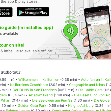
n the app & play stores.
o guide (in installed app)
s available
tour on site!
 infos - also available offline.
 audio tour:
0:59 min) •
Willkommen in Kalifornien
(0:38 min) •
Auto fahren in Kali
min) •
Kaliforniens Geschichte
(2:02 min) •
Geographie und Klima
(1:
4 min) •
Der ÖPNV in San Francisco
(0:57 min) •
Die Cable Cars
(1:5
dero
(0:34 min) •
Alcatraz Island
(1:48 min) •
Die Besetzung von Alc
s Wharf
(0:47 min) •
Die Seelöwen am Pier 39
(1:30 min) •
Die Golde
:50 min) •
Golden Gate Park
(0:55 min) •
Haight-Ashbury
(0:36 min
n) •
Painted Ladies
(0:50 min) •
Kunst unter freiem Himmel im Mission