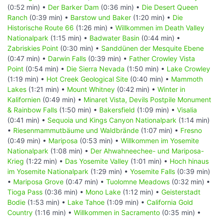
(0:52 min) •
Der Barker Dam
(0:36 min) •
Die Desert Queen
Ranch
(0:39 min) •
Barstow und Baker
(1:20 min) •
Die
Historische Route 66
(1:26 min) •
Willkommen im Death Valley
Nationalpark
(1:15 min) •
Badwater Basin
(0:44 min) •
Zabriskies Point
(0:30 min) •
Sanddünen der Mesquite Ebene
(0:47 min) •
Darwin Falls
(0:39 min) •
Father Crowley Vista
Point
(0:54 min) •
Die Sierra Nevada
(1:50 min) •
Lake Crowley
(1:19 min) •
Hot Creek Geological Site
(0:40 min) •
Mammoth
Lakes
(1:21 min) •
Mount Whitney
(0:42 min) •
Winter in
Kalifornien
(0:49 min) •
Minaret Vista, Devils Postpile Monument
& Rainbow Falls
(1:50 min) •
Bakersfield
(1:09 min) •
Visalia
(0:41 min) •
Sequoia und Kings Canyon Nationalpark
(1:14 min)
•
Riesenmammutbäume und Waldbrände
(1:07 min) •
Fresno
(0:49 min) •
Mariposa
(0:53 min) •
Willkommen im Yosemite
Nationalpark
(1:08 min) •
Der Ahwahneechee- und Mariposa-
Krieg
(1:22 min) •
Das Yosemite Valley
(1:01 min) •
Hoch hinaus
im Yosemite Nationalpark
(1:29 min) •
Yosemite Falls
(0:39 min)
•
Mariposa Grove
(0:47 min) •
Tuolomne Meadows
(0:32 min) •
Tioga Pass
(0:36 min) •
Mono Lake
(1:12 min) •
Geisterstadt
Bodie
(1:53 min) •
Lake Tahoe
(1:09 min) •
California Gold
Country
(1:16 min) •
Willkommen in Sacramento
(0:35 min) •