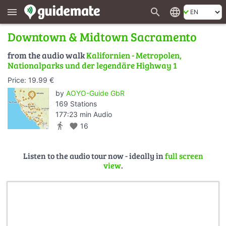
search
language
menu
Downtown & Midtown Sacramento
from the audio walk
Kalifornien - Metropolen,
Nationalparks und der legendäre Highway 1
Price: 19.99 €
by
AOYO-Guide GbR
169 Stations
177:23 min Audio
directions_walk
favorite
16
Listen to the audio tour now - ideally in
full screen
view
.