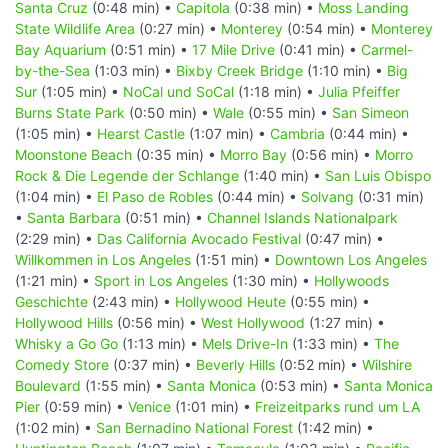
Santa Cruz
(0:48 min) •
Capitola
(0:38 min) •
Moss Landing
State Wildlife Area
(0:27 min) •
Monterey
(0:54 min) •
Monterey
Bay Aquarium
(0:51 min) •
17 Mile Drive
(0:41 min) •
Carmel-
by-the-Sea
(1:03 min) •
Bixby Creek Bridge
(1:10 min) •
Big
Sur
(1:05 min) •
NoCal und SoCal
(1:18 min) •
Julia Pfeiffer
Burns State Park
(0:50 min) •
Wale
(0:55 min) •
San Simeon
(1:05 min) •
Hearst Castle
(1:07 min) •
Cambria
(0:44 min) •
Moonstone Beach
(0:35 min) •
Morro Bay
(0:56 min) •
Morro
Rock & Die Legende der Schlange
(1:40 min) •
San Luis Obispo
(1:04 min) •
El Paso de Robles
(0:44 min) •
Solvang
(0:31 min)
•
Santa Barbara
(0:51 min) •
Channel Islands Nationalpark
(2:29 min) •
Das California Avocado Festival
(0:47 min) •
Willkommen in Los Angeles
(1:51 min) •
Downtown Los Angeles
(1:21 min) •
Sport in Los Angeles
(1:30 min) •
Hollywoods
Geschichte
(2:43 min) •
Hollywood Heute
(0:55 min) •
Hollywood Hills
(0:56 min) •
West Hollywood
(1:27 min) •
Whisky a Go Go
(1:13 min) •
Mels Drive-In
(1:33 min) •
The
Comedy Store
(0:37 min) •
Beverly Hills
(0:52 min) •
Wilshire
Boulevard
(1:55 min) •
Santa Monica
(0:53 min) •
Santa Monica
Pier
(0:59 min) •
Venice
(1:01 min) •
Freizeitparks rund um LA
(1:02 min) •
San Bernadino National Forest
(1:42 min) •