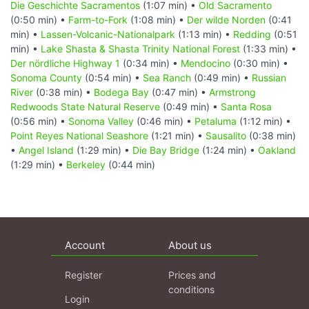
Die Geschichte Sacramentos
(1:07 min) •
Old Sacramento
(0:50 min) •
Farm-to-Fork
(1:08 min) •
Der wilde Norden
(0:41
min) •
Lassen-Volcanic-Nationalpark
(1:13 min) •
Redding
(0:51
min) •
Lake Shasta & Shasta Trinity National Forest
(1:33 min) •
Der nördliche Highway 1
(0:34 min) •
Mendocino
(0:30 min) •
Sonoma County
(0:54 min) •
Sea Ranch
(0:49 min) •
Russian
River
(0:38 min) •
Bodega Bay
(0:47 min) •
Armstrong
Redwoods State Natural Reserve
(0:49 min) •
Santa Rosa
(0:56 min) •
Sonoma Valley
(0:46 min) •
Petaluma
(1:12 min) •
Point Reyes National Seashore
(1:21 min) •
Sausalito
(0:38 min)
•
Angel Island
(1:29 min) •
Die Bay Bridge
(1:24 min) •
Oakland
(1:29 min) •
Berkeley
(0:44 min)
Account
About us
Register
Prices and
conditions
Login