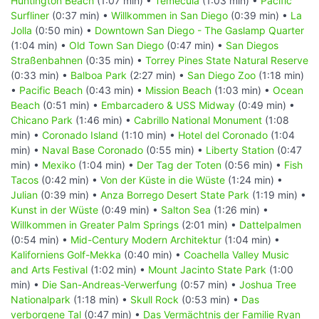
Huntington Beach
(1:07 min) •
Temecula
(1:03 min) •
Pacific
Surfliner
(0:37 min) •
Willkommen in San Diego
(0:39 min) •
La
Jolla
(0:50 min) •
Downtown San Diego - The Gaslamp Quarter
(1:04 min) •
Old Town San Diego
(0:47 min) •
San Diegos
Straßenbahnen
(0:35 min) •
Torrey Pines State Natural Reserve
(0:33 min) •
Balboa Park
(2:27 min) •
San Diego Zoo
(1:18 min)
•
Pacific Beach
(0:43 min) •
Mission Beach
(1:03 min) •
Ocean
Beach
(0:51 min) •
Embarcadero & USS Midway
(0:49 min) •
Chicano Park
(1:46 min) •
Cabrillo National Monument
(1:08
min) •
Coronado Island
(1:10 min) •
Hotel del Coronado
(1:04
min) •
Naval Base Coronado
(0:55 min) •
Liberty Station
(0:47
min) •
Mexiko
(1:04 min) •
Der Tag der Toten
(0:56 min) •
Fish
Tacos
(0:42 min) •
Von der Küste in die Wüste
(1:24 min) •
Julian
(0:39 min) •
Anza Borrego Desert State Park
(1:19 min) •
Kunst in der Wüste
(0:49 min) •
Salton Sea
(1:26 min) •
Willkommen in Greater Palm Springs
(2:01 min) •
Dattelpalmen
(0:54 min) •
Mid-Century Modern Architektur
(1:04 min) •
Kaliforniens Golf-Mekka
(0:40 min) •
Coachella Valley Music
and Arts Festival
(1:02 min) •
Mount Jacinto State Park
(1:00
min) •
Die San-Andreas-Verwerfung
(0:57 min) •
Joshua Tree
Nationalpark
(1:18 min) •
Skull Rock
(0:53 min) •
Das
verborgene Tal
(0:47 min) •
Das Vermächtnis der Familie Ryan