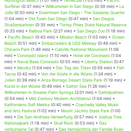
Huntington Beach
(1:07 min) •
Temecula
(1:03 min) •
Pacific
Surfliner
(0:37 min) •
Willkommen in San Diego
(0:39 min) •
La
Jolla
(0:50 min) •
Downtown San Diego - The Gaslamp Quarter
(1:04 min) •
Old Town San Diego
(0:47 min) •
San Diegos
Straßenbahnen
(0:35 min) •
Torrey Pines State Natural Reserve
(0:33 min) •
Balboa Park
(2:27 min) •
San Diego Zoo
(1:18 min)
•
Pacific Beach
(0:43 min) •
Mission Beach
(1:03 min) •
Ocean
Beach
(0:51 min) •
Embarcadero & USS Midway
(0:49 min) •
Chicano Park
(1:46 min) •
Cabrillo National Monument
(1:08
min) •
Coronado Island
(1:10 min) •
Hotel del Coronado
(1:04
min) •
Naval Base Coronado
(0:55 min) •
Liberty Station
(0:47
min) •
Mexiko
(1:04 min) •
Der Tag der Toten
(0:56 min) •
Fish
Tacos
(0:42 min) •
Von der Küste in die Wüste
(1:24 min) •
Julian
(0:39 min) •
Anza Borrego Desert State Park
(1:19 min) •
Kunst in der Wüste
(0:49 min) •
Salton Sea
(1:26 min) •
Willkommen in Greater Palm Springs
(2:01 min) •
Dattelpalmen
(0:54 min) •
Mid-Century Modern Architektur
(1:04 min) •
Kaliforniens Golf-Mekka
(0:40 min) •
Coachella Valley Music
and Arts Festival
(1:02 min) •
Mount Jacinto State Park
(1:00
min) •
Die San-Andreas-Verwerfung
(0:57 min) •
Joshua Tree
Nationalpark
(1:18 min) •
Skull Rock
(0:53 min) •
Das
verborgene Tal
(0:47 min) •
Das Vermächtnis der Familie Ryan