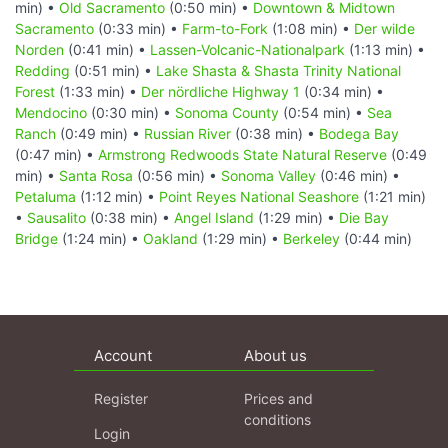
min) •
Old Sacramento
(0:50 min) •
Downtown & Midtown
Sacramento
(0:33 min) •
Farm-to-Fork
(1:08 min) •
Der wilde
Norden
(0:41 min) •
Lassen-Volcanic-Nationalpark
(1:13 min) •
Redding
(0:51 min) •
Lake Shasta & Shasta Trinity National
Forest
(1:33 min) •
Der nördliche Highway 1
(0:34 min) •
Mendocino
(0:30 min) •
Sonoma County
(0:54 min) •
Sea
Ranch
(0:49 min) •
Russian River
(0:38 min) •
Bodega Bay
(0:47 min) •
Armstrong Redwoods State Natural Reserve
(0:49
min) •
Santa Rosa
(0:56 min) •
Sonoma Valley
(0:46 min) •
Petaluma
(1:12 min) •
Point Reyes National Seashore
(1:21 min)
•
Sausalito
(0:38 min) •
Angel Island
(1:29 min) •
Die Bay
Bridge
(1:24 min) •
Oakland
(1:29 min) •
Berkeley
(0:44 min)
Account
About us
Register
Prices and
conditions
Login