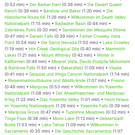
(0:52 min) •
Der Barker Dam
(0:36 min) •
Die Desert Queen
Ranch
(0:39 min) •
Barstow und Baker
(1:20 min) •
Die
Historische Route 66
(1:26 min) •
Willkommen im Death Valley
Nationalpark
(1:15 min) •
Badwater Basin
(0:44 min) •
Zabriskies Point
(0:30 min) •
Sanddünen der Mesquite Ebene
(0:47 min) •
Darwin Falls
(0:39 min) •
Father Crowley Vista
Point
(0:54 min) •
Die Sierra Nevada
(1:50 min) •
Lake Crowley
(1:19 min) •
Hot Creek Geological Site
(0:40 min) •
Mammoth
Lakes
(1:21 min) •
Mount Whitney
(0:42 min) •
Winter in
Kalifornien
(0:49 min) •
Minaret Vista, Devils Postpile Monument
& Rainbow Falls
(1:50 min) •
Bakersfield
(1:09 min) •
Visalia
(0:41 min) •
Sequoia und Kings Canyon Nationalpark
(1:14 min)
•
Riesenmammutbäume und Waldbrände
(1:07 min) •
Fresno
(0:49 min) •
Mariposa
(0:53 min) •
Willkommen im Yosemite
Nationalpark
(1:08 min) •
Der Ahwahneechee- und Mariposa-
Krieg
(1:22 min) •
Das Yosemite Valley
(1:01 min) •
Hoch hinaus
im Yosemite Nationalpark
(1:29 min) •
Yosemite Falls
(0:39 min)
•
Mariposa Grove
(0:47 min) •
Tuolomne Meadows
(0:32 min) •
Tioga Pass
(0:36 min) •
Mono Lake
(1:12 min) •
Geisterstadt
Bodie
(1:53 min) •
Lake Tahoe
(1:09 min) •
Willkommen in
Sacramento
(0:35 min) •
Die Geschichte Sacramentos
(1:07