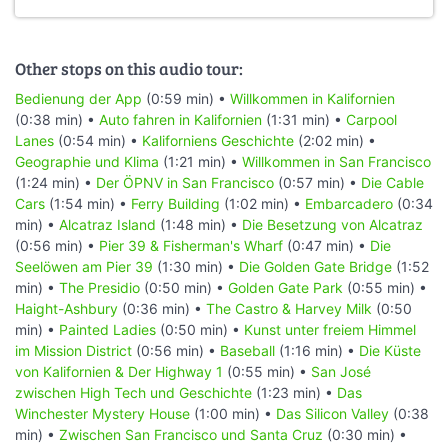
Other stops on this audio tour:
Bedienung der App
(0:59 min) •
Willkommen in Kalifornien
(0:38 min) •
Auto fahren in Kalifornien
(1:31 min) •
Carpool
Lanes
(0:54 min) •
Kaliforniens Geschichte
(2:02 min) •
Geographie und Klima
(1:21 min) •
Willkommen in San Francisco
(1:24 min) •
Der ÖPNV in San Francisco
(0:57 min) •
Die Cable
Cars
(1:54 min) •
Ferry Building
(1:02 min) •
Embarcadero
(0:34
min) •
Alcatraz Island
(1:48 min) •
Die Besetzung von Alcatraz
(0:56 min) •
Pier 39 & Fisherman's Wharf
(0:47 min) •
Die
Seelöwen am Pier 39
(1:30 min) •
Die Golden Gate Bridge
(1:52
min) •
The Presidio
(0:50 min) •
Golden Gate Park
(0:55 min) •
Haight-Ashbury
(0:36 min) •
The Castro & Harvey Milk
(0:50
min) •
Painted Ladies
(0:50 min) •
Kunst unter freiem Himmel
im Mission District
(0:56 min) •
Baseball
(1:16 min) •
Die Küste
von Kalifornien & Der Highway 1
(0:55 min) •
San José
zwischen High Tech und Geschichte
(1:23 min) •
Das
Winchester Mystery House
(1:00 min) •
Das Silicon Valley
(0:38
min) •
Zwischen San Francisco und Santa Cruz
(0:30 min) •