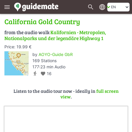
search
language
menu
California Gold Country
from the audio walk
Kalifornien - Metropolen,
Nationalparks und der legendäre Highway 1
Price: 19.99 €
by
AOYO-Guide GbR
169 Stations
177:23 min Audio
directions_walk
favorite
16
Listen to the audio tour now - ideally in
full screen
view
.