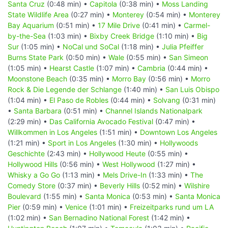
Santa Cruz
(0:48 min) •
Capitola
(0:38 min) •
Moss Landing
State Wildlife Area
(0:27 min) •
Monterey
(0:54 min) •
Monterey
Bay Aquarium
(0:51 min) •
17 Mile Drive
(0:41 min) •
Carmel-
by-the-Sea
(1:03 min) •
Bixby Creek Bridge
(1:10 min) •
Big
Sur
(1:05 min) •
NoCal und SoCal
(1:18 min) •
Julia Pfeiffer
Burns State Park
(0:50 min) •
Wale
(0:55 min) •
San Simeon
(1:05 min) •
Hearst Castle
(1:07 min) •
Cambria
(0:44 min) •
Moonstone Beach
(0:35 min) •
Morro Bay
(0:56 min) •
Morro
Rock & Die Legende der Schlange
(1:40 min) •
San Luis Obispo
(1:04 min) •
El Paso de Robles
(0:44 min) •
Solvang
(0:31 min)
•
Santa Barbara
(0:51 min) •
Channel Islands Nationalpark
(2:29 min) •
Das California Avocado Festival
(0:47 min) •
Willkommen in Los Angeles
(1:51 min) •
Downtown Los Angeles
(1:21 min) •
Sport in Los Angeles
(1:30 min) •
Hollywoods
Geschichte
(2:43 min) •
Hollywood Heute
(0:55 min) •
Hollywood Hills
(0:56 min) •
West Hollywood
(1:27 min) •
Whisky a Go Go
(1:13 min) •
Mels Drive-In
(1:33 min) •
The
Comedy Store
(0:37 min) •
Beverly Hills
(0:52 min) •
Wilshire
Boulevard
(1:55 min) •
Santa Monica
(0:53 min) •
Santa Monica
Pier
(0:59 min) •
Venice
(1:01 min) •
Freizeitparks rund um LA
(1:02 min) •
San Bernadino National Forest
(1:42 min) •