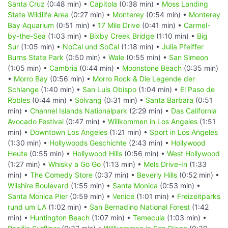
Santa Cruz
(0:48 min) •
Capitola
(0:38 min) •
Moss Landing
State Wildlife Area
(0:27 min) •
Monterey
(0:54 min) •
Monterey
Bay Aquarium
(0:51 min) •
17 Mile Drive
(0:41 min) •
Carmel-
by-the-Sea
(1:03 min) •
Bixby Creek Bridge
(1:10 min) •
Big
Sur
(1:05 min) •
NoCal und SoCal
(1:18 min) •
Julia Pfeiffer
Burns State Park
(0:50 min) •
Wale
(0:55 min) •
San Simeon
(1:05 min) •
Cambria
(0:44 min) •
Moonstone Beach
(0:35 min)
•
Morro Bay
(0:56 min) •
Morro Rock & Die Legende der
Schlange
(1:40 min) •
San Luis Obispo
(1:04 min) •
El Paso de
Robles
(0:44 min) •
Solvang
(0:31 min) •
Santa Barbara
(0:51
min) •
Channel Islands Nationalpark
(2:29 min) •
Das California
Avocado Festival
(0:47 min) •
Willkommen in Los Angeles
(1:51
min) •
Downtown Los Angeles
(1:21 min) •
Sport in Los Angeles
(1:30 min) •
Hollywoods Geschichte
(2:43 min) •
Hollywood
Heute
(0:55 min) •
Hollywood Hills
(0:56 min) •
West Hollywood
(1:27 min) •
Whisky a Go Go
(1:13 min) •
Mels Drive-In
(1:33
min) •
The Comedy Store
(0:37 min) •
Beverly Hills
(0:52 min) •
Wilshire Boulevard
(1:55 min) •
Santa Monica
(0:53 min) •
Santa Monica Pier
(0:59 min) •
Venice
(1:01 min) •
Freizeitparks
rund um LA
(1:02 min) •
San Bernadino National Forest
(1:42
min) •
Huntington Beach
(1:07 min) •
Temecula
(1:03 min) •