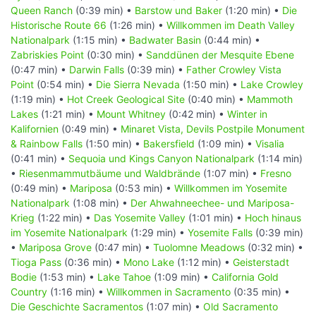
Queen Ranch
(0:39 min) •
Barstow und Baker
(1:20 min) •
Die
Historische Route 66
(1:26 min) •
Willkommen im Death Valley
Nationalpark
(1:15 min) •
Badwater Basin
(0:44 min) •
Zabriskies Point
(0:30 min) •
Sanddünen der Mesquite Ebene
(0:47 min) •
Darwin Falls
(0:39 min) •
Father Crowley Vista
Point
(0:54 min) •
Die Sierra Nevada
(1:50 min) •
Lake Crowley
(1:19 min) •
Hot Creek Geological Site
(0:40 min) •
Mammoth
Lakes
(1:21 min) •
Mount Whitney
(0:42 min) •
Winter in
Kalifornien
(0:49 min) •
Minaret Vista, Devils Postpile Monument
& Rainbow Falls
(1:50 min) •
Bakersfield
(1:09 min) •
Visalia
(0:41 min) •
Sequoia und Kings Canyon Nationalpark
(1:14 min)
•
Riesenmammutbäume und Waldbrände
(1:07 min) •
Fresno
(0:49 min) •
Mariposa
(0:53 min) •
Willkommen im Yosemite
Nationalpark
(1:08 min) •
Der Ahwahneechee- und Mariposa-
Krieg
(1:22 min) •
Das Yosemite Valley
(1:01 min) •
Hoch hinaus
im Yosemite Nationalpark
(1:29 min) •
Yosemite Falls
(0:39 min)
•
Mariposa Grove
(0:47 min) •
Tuolomne Meadows
(0:32 min) •
Tioga Pass
(0:36 min) •
Mono Lake
(1:12 min) •
Geisterstadt
Bodie
(1:53 min) •
Lake Tahoe
(1:09 min) •
California Gold
Country
(1:16 min) •
Willkommen in Sacramento
(0:35 min) •
Die Geschichte Sacramentos
(1:07 min) •
Old Sacramento