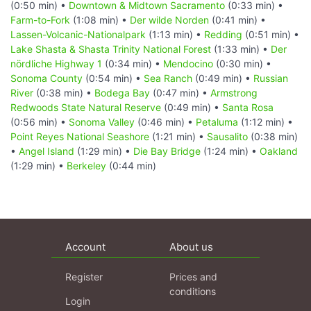
(0:50 min) •
Downtown & Midtown Sacramento
(0:33 min) •
Farm-to-Fork
(1:08 min) •
Der wilde Norden
(0:41 min) •
Lassen-Volcanic-Nationalpark
(1:13 min) •
Redding
(0:51 min) •
Lake Shasta & Shasta Trinity National Forest
(1:33 min) •
Der
nördliche Highway 1
(0:34 min) •
Mendocino
(0:30 min) •
Sonoma County
(0:54 min) •
Sea Ranch
(0:49 min) •
Russian
River
(0:38 min) •
Bodega Bay
(0:47 min) •
Armstrong
Redwoods State Natural Reserve
(0:49 min) •
Santa Rosa
(0:56 min) •
Sonoma Valley
(0:46 min) •
Petaluma
(1:12 min) •
Point Reyes National Seashore
(1:21 min) •
Sausalito
(0:38 min)
•
Angel Island
(1:29 min) •
Die Bay Bridge
(1:24 min) •
Oakland
(1:29 min) •
Berkeley
(0:44 min)
Account
About us
Register
Prices and
conditions
Login