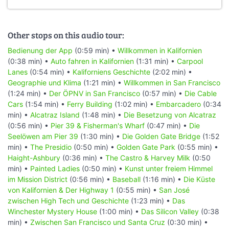
Other stops on this audio tour:
Bedienung der App
(0:59 min) •
Willkommen in Kalifornien
(0:38 min) •
Auto fahren in Kalifornien
(1:31 min) •
Carpool
Lanes
(0:54 min) •
Kaliforniens Geschichte
(2:02 min) •
Geographie und Klima
(1:21 min) •
Willkommen in San Francisco
(1:24 min) •
Der ÖPNV in San Francisco
(0:57 min) •
Die Cable
Cars
(1:54 min) •
Ferry Building
(1:02 min) •
Embarcadero
(0:34
min) •
Alcatraz Island
(1:48 min) •
Die Besetzung von Alcatraz
(0:56 min) •
Pier 39 & Fisherman's Wharf
(0:47 min) •
Die
Seelöwen am Pier 39
(1:30 min) •
Die Golden Gate Bridge
(1:52
min) •
The Presidio
(0:50 min) •
Golden Gate Park
(0:55 min) •
Haight-Ashbury
(0:36 min) •
The Castro & Harvey Milk
(0:50
min) •
Painted Ladies
(0:50 min) •
Kunst unter freiem Himmel
im Mission District
(0:56 min) •
Baseball
(1:16 min) •
Die Küste
von Kalifornien & Der Highway 1
(0:55 min) •
San José
zwischen High Tech und Geschichte
(1:23 min) •
Das
Winchester Mystery House
(1:00 min) •
Das Silicon Valley
(0:38
min) •
Zwischen San Francisco und Santa Cruz
(0:30 min) •