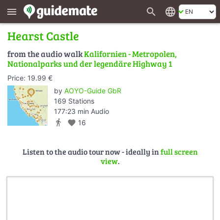
search
language
menu
Hearst Castle
from the audio walk
Kalifornien - Metropolen,
Nationalparks und der legendäre Highway 1
Price: 19.99 €
by
AOYO-Guide GbR
169 Stations
177:23 min Audio
directions_walk
favorite
16
Listen to the audio tour now - ideally in
full screen
view
.