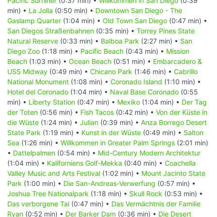
Pacific Surfliner
(0:37 min) •
Willkommen in San Diego
(0:39
min) •
La Jolla
(0:50 min) •
Downtown San Diego - The
Gaslamp Quarter
(1:04 min) •
Old Town San Diego
(0:47 min) •
San Diegos Straßenbahnen
(0:35 min) •
Torrey Pines State
Natural Reserve
(0:33 min) •
Balboa Park
(2:27 min) •
San
Diego Zoo
(1:18 min) •
Pacific Beach
(0:43 min) •
Mission
Beach
(1:03 min) •
Ocean Beach
(0:51 min) •
Embarcadero &
USS Midway
(0:49 min) •
Chicano Park
(1:46 min) •
Cabrillo
National Monument
(1:08 min) •
Coronado Island
(1:10 min) •
Hotel del Coronado
(1:04 min) •
Naval Base Coronado
(0:55
min) •
Liberty Station
(0:47 min) •
Mexiko
(1:04 min) •
Der Tag
der Toten
(0:56 min) •
Fish Tacos
(0:42 min) •
Von der Küste in
die Wüste
(1:24 min) •
Julian
(0:39 min) •
Anza Borrego Desert
State Park
(1:19 min) •
Kunst in der Wüste
(0:49 min) •
Salton
Sea
(1:26 min) •
Willkommen in Greater Palm Springs
(2:01 min)
•
Dattelpalmen
(0:54 min) •
Mid-Century Modern Architektur
(1:04 min) •
Kaliforniens Golf-Mekka
(0:40 min) •
Coachella
Valley Music and Arts Festival
(1:02 min) •
Mount Jacinto State
Park
(1:00 min) •
Die San-Andreas-Verwerfung
(0:57 min) •
Joshua Tree Nationalpark
(1:18 min) •
Skull Rock
(0:53 min) •
Das verborgene Tal
(0:47 min) •
Das Vermächtnis der Familie
Ryan
(0:52 min) •
Der Barker Dam
(0:36 min) •
Die Desert