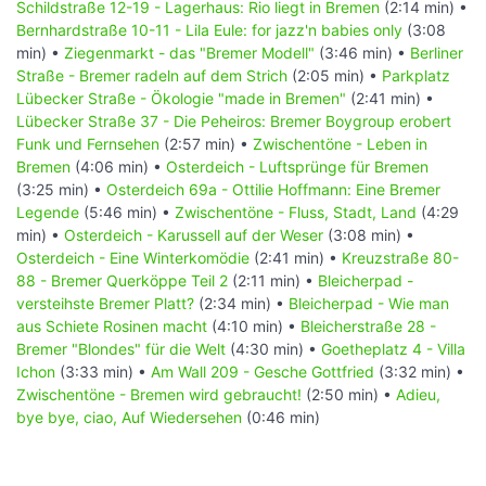
Schildstraße 12-19 - Lagerhaus: Rio liegt in Bremen
(2:14 min) •
Bernhardstraße 10-11 - Lila Eule: for jazz'n babies only
(3:08
min) •
Ziegenmarkt - das "Bremer Modell"
(3:46 min) •
Berliner
Straße - Bremer radeln auf dem Strich
(2:05 min) •
Parkplatz
Lübecker Straße - Ökologie "made in Bremen"
(2:41 min) •
Lübecker Straße 37 - Die Peheiros: Bremer Boygroup erobert
Funk und Fernsehen
(2:57 min) •
Zwischentöne - Leben in
Bremen
(4:06 min) •
Osterdeich - Luftsprünge für Bremen
(3:25 min) •
Osterdeich 69a - Ottilie Hoffmann: Eine Bremer
Legende
(5:46 min) •
Zwischentöne - Fluss, Stadt, Land
(4:29
min) •
Osterdeich - Karussell auf der Weser
(3:08 min) •
Osterdeich - Eine Winterkomödie
(2:41 min) •
Kreuzstraße 80-
88 - Bremer Querköppe Teil 2
(2:11 min) •
Bleicherpad -
versteihste Bremer Platt?
(2:34 min) •
Bleicherpad - Wie man
aus Schiete Rosinen macht
(4:10 min) •
Bleicherstraße 28 -
Bremer "Blondes" für die Welt
(4:30 min) •
Goetheplatz 4 - Villa
Ichon
(3:33 min) •
Am Wall 209 - Gesche Gottfried
(3:32 min) •
Zwischentöne - Bremen wird gebraucht!
(2:50 min) •
Adieu,
bye bye, ciao, Auf Wiedersehen
(0:46 min)