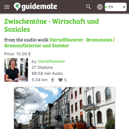
search
language
menu
Zwischentöne - Wirtschaft und
Soziales
from the audio walk
Viertelflüsterer - Bremensien |
Bremen/Ostertor und Steintor
Price: 10.00 €
by
Viertelflüsterer
27 Stations
88:58 min Audio
directions_walk
5.04 km
favorite
5