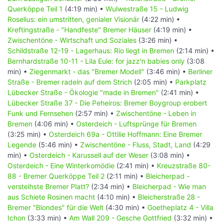
Querköppe Teil 1
(4:19 min) •
Wulwestraße 15 - Ludwig
Roselius: ein umstritten, genialer Visionär
(4:22 min) •
Kreftingstraße - "Handfeste" Bremer Häuser
(4:19 min) •
Zwischentöne - Wirtschaft und Soziales
(3:26 min) •
Schildstraße 12-19 - Lagerhaus: Rio liegt in Bremen
(2:14 min) •
Bernhardstraße 10-11 - Lila Eule: for jazz'n babies only
(3:08
min) •
Ziegenmarkt - das "Bremer Modell"
(3:46 min) •
Berliner
Straße - Bremer radeln auf dem Strich
(2:05 min) •
Parkplatz
Lübecker Straße - Ökologie "made in Bremen"
(2:41 min) •
Lübecker Straße 37 - Die Peheiros: Bremer Boygroup erobert
Funk und Fernsehen
(2:57 min) •
Zwischentöne - Leben in
Bremen
(4:06 min) •
Osterdeich - Luftsprünge für Bremen
(3:25 min) •
Osterdeich 69a - Ottilie Hoffmann: Eine Bremer
Legende
(5:46 min) •
Zwischentöne - Fluss, Stadt, Land
(4:29
min) •
Osterdeich - Karussell auf der Weser
(3:08 min) •
Osterdeich - Eine Winterkomödie
(2:41 min) •
Kreuzstraße 80-
88 - Bremer Querköppe Teil 2
(2:11 min) •
Bleicherpad -
versteihste Bremer Platt?
(2:34 min) •
Bleicherpad - Wie man
aus Schiete Rosinen macht
(4:10 min) •
Bleicherstraße 28 -
Bremer "Blondes" für die Welt
(4:30 min) •
Goetheplatz 4 - Villa
Ichon
(3:33 min) •
Am Wall 209 - Gesche Gottfried
(3:32 min) •