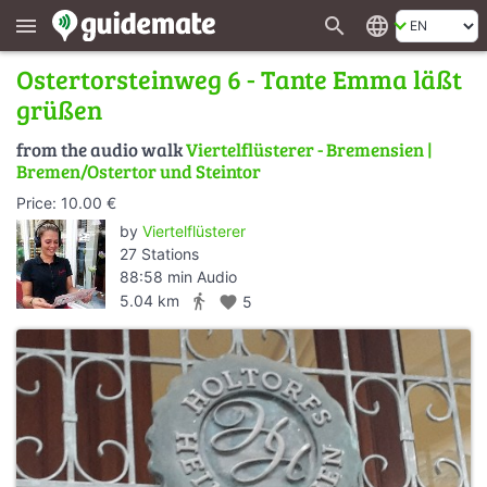
search
language
menu
Ostertorsteinweg 6 - Tante Emma läßt
grüßen
from the audio walk
Viertelflüsterer - Bremensien |
Bremen/Ostertor und Steintor
Price: 10.00 €
by
Viertelflüsterer
27 Stations
88:58 min Audio
directions_walk
5.04 km
favorite
5