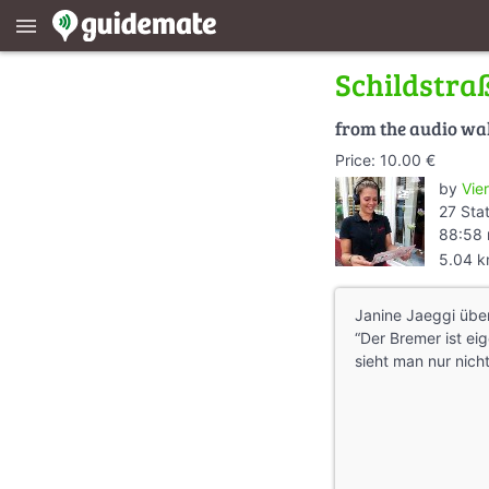
menu
Schildstraß
from the audio wa
Price: 10.00 €
by
Vier
27 Sta
88:58 
5.04 
Janine Jaeggi übe
“Der Bremer ist ei
sieht man nur nich