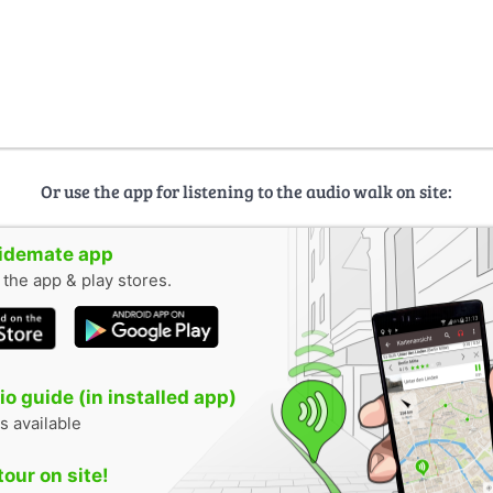
Or use the app for listening to the audio walk on site:
uidemate app
n the app & play stores.
o guide (in installed app)
s available
tour on site!