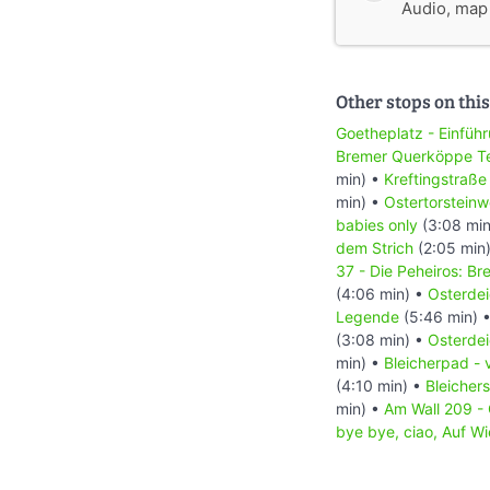
Audio, map &
Other stops on this
Goetheplatz - Einfüh
Bremer Querköppe Tei
min) •
Kreftingstraße
min) •
Ostertorstein
babies only
(3:08 min
dem Strich
(2:05 min
37 - Die Peheiros: B
(4:06 min) •
Osterdei
Legende
(5:46 min) 
(3:08 min) •
Osterdei
min) •
Bleicherpad - 
(4:10 min) •
Bleicher
min) •
Am Wall 209 - 
bye bye, ciao, Auf W