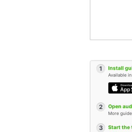
1
Install g
Available i
2
Open audi
More guide
3
Start the 