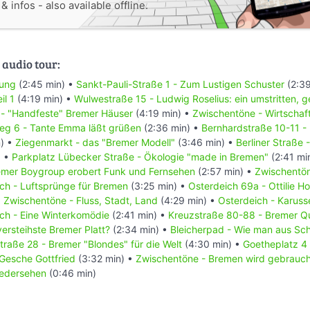
 infos - also available offline.
 audio tour:
rung
(2:45 min) •
Sankt-Pauli-Straße 1 - Zum Lustigen Schuster
(2:39
l 1
(4:19 min) •
Wulwestraße 15 - Ludwig Roselius: ein umstritten, ge
 - "Handfeste" Bremer Häuser
(4:19 min) •
Zwischentöne - Wirtschaf
weg 6 - Tante Emma läßt grüßen
(2:36 min) •
Bernhardstraße 10-11 - L
) •
Ziegenmarkt - das "Bremer Modell"
(3:46 min) •
Berliner Straße 
) •
Parkplatz Lübecker Straße - Ökologie "made in Bremen"
(2:41 mi
remer Boygroup erobert Funk und Fernsehen
(2:57 min) •
Zwischentön
ch - Luftsprünge für Bremen
(3:25 min) •
Osterdeich 69a - Ottilie H
•
Zwischentöne - Fluss, Stadt, Land
(4:29 min) •
Osterdeich - Karusse
ch - Eine Winterkomödie
(2:41 min) •
Kreuzstraße 80-88 - Bremer Qu
versteihste Bremer Platt?
(2:34 min) •
Bleicherpad - Wie man aus Sc
straße 28 - Bremer "Blondes" für die Welt
(4:30 min) •
Goetheplatz 4 -
Gesche Gottfried
(3:32 min) •
Zwischentöne - Bremen wird gebrauch
iedersehen
(0:46 min)