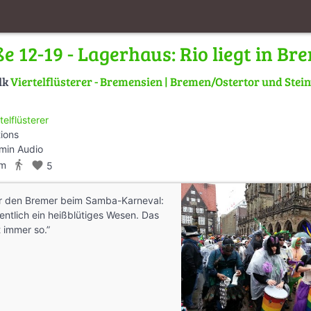
e 12-19 - Lagerhaus: Rio liegt in Br
lk
Viertelflüsterer - Bremensien | Bremen/Ostertor und Stein
telflüsterer
tions
min Audio
directions_walk
km
favorite
5
r den Bremer beim Samba-Karneval:
gentlich ein heißblütiges Wesen. Das
t immer so.”