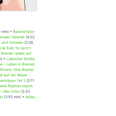
 min) •
Rutenstraße -
nialer Visionär
(4:22
t und Soziales
(3:26
ila Eule: for jazz'n
- Bremer radeln auf
n) •
Lübecker Straße
e - Leben in Bremen
offmann: Eine Bremer
ll auf der Weser
erköppe Teil 2
(2:11
hiete Rosinen macht
 Villa Ichon
(3:33
t!
(2:50 min) •
Adieu,