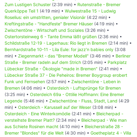
Zum Lustigen Schuster
(2:39 min) •
Rutenstraße - Bremer
Querköppe Teil 1
(4:19 min) •
Wulwestraße 15 - Ludwig
Roselius: ein umstritten, genialer Visionär
(4:22 min) •
Kreftingstraße - "Handfeste" Bremer Häuser
(4:19 min) •
Zwischentöne - Wirtschaft und Soziales
(3:26 min) •
Ostertorsteinweg 6 - Tante Emma läßt grüßen
(2:36 min) •
Schildstraße 12-19 - Lagerhaus: Rio liegt in Bremen
(2:14 min) •
Bernhardstraße 10-11 - Lila Eule: for jazz'n babies only
(3:08
min) •
Ziegenmarkt - das "Bremer Modell"
(3:46 min) •
Berliner
Straße - Bremer radeln auf dem Strich
(2:05 min) •
Parkplatz
Lübecker Straße - Ökologie "made in Bremen"
(2:41 min) •
Lübecker Straße 37 - Die Peheiros: Bremer Boygroup erobert
Funk und Fernsehen
(2:57 min) •
Zwischentöne - Leben in
Bremen
(4:06 min) •
Osterdeich - Luftsprünge für Bremen
(3:25 min) •
Osterdeich 69a - Ottilie Hoffmann: Eine Bremer
Legende
(5:46 min) •
Zwischentöne - Fluss, Stadt, Land
(4:29
min) •
Osterdeich - Karussell auf der Weser
(3:08 min) •
Osterdeich - Eine Winterkomödie
(2:41 min) •
Bleicherpad -
versteihste Bremer Platt?
(2:34 min) •
Bleicherpad - Wie man
aus Schiete Rosinen macht
(4:10 min) •
Bleicherstraße 28 -
Bremer "Blondes" für die Welt
(4:30 min) •
Goetheplatz 4 - Villa