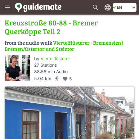
search
language
menu
Kreuzstraße 80-88 - Bremer
Querköppe Teil 2
from the audio walk
Viertelflüsterer - Bremensien |
Bremen/Ostertor und Steintor
by
Viertelflüsterer
27 Stations
88:58 min Audio
directions_walk
5.04 km
favorite
5