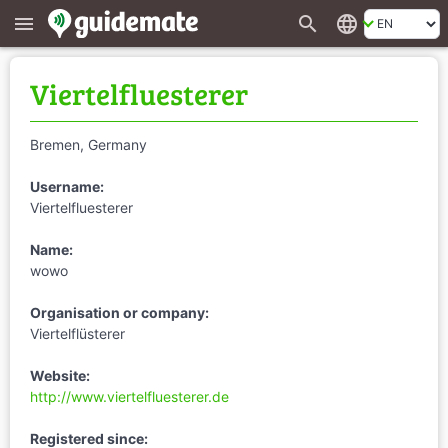
search
language
menu
Viertelfluesterer
Bremen, Germany
Username:
Viertelfluesterer
Name:
wowo
Organisation or company:
Viertelflüsterer
Website:
http://www.viertelfluesterer.de
Registered since: