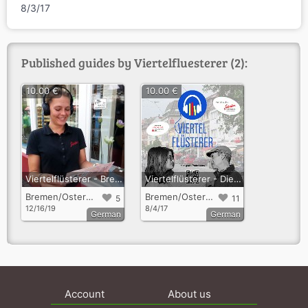
8/3/17
Published guides by Viertelfluesterer (2):
10.00 €
10.00 €
Viertelflüsterer - Bremensien
Viertelflüsterer - Die wilden Jahre
Bremen/Ostertor und Steintor
Bremen/Ostertor
5
11
12/16/19
8/4/17
German
German
Account
About us