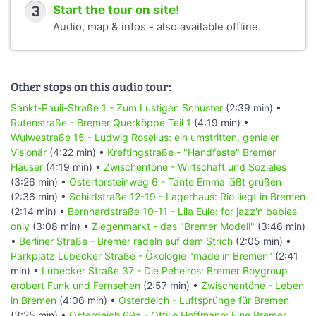
3
Start the tour on site!
Audio, map & infos - also available offline.
Other stops on this audio tour:
Sankt-Pauli-Straße 1 - Zum Lustigen Schuster
(2:39 min) •
Rutenstraße - Bremer Querköppe Teil 1
(4:19 min) •
Wulwestraße 15 - Ludwig Roselius: ein umstritten, genialer
Visionär
(4:22 min) •
Kreftingstraße - "Handfeste" Bremer
Häuser
(4:19 min) •
Zwischentöne - Wirtschaft und Soziales
(3:26 min) •
Ostertorsteinweg 6 - Tante Emma läßt grüßen
(2:36 min) •
Schildstraße 12-19 - Lagerhaus: Rio liegt in Bremen
(2:14 min) •
Bernhardstraße 10-11 - Lila Eule: for jazz'n babies
only
(3:08 min) •
Ziegenmarkt - das "Bremer Modell"
(3:46 min)
•
Berliner Straße - Bremer radeln auf dem Strich
(2:05 min) •
Parkplatz Lübecker Straße - Ökologie "made in Bremen"
(2:41
min) •
Lübecker Straße 37 - Die Peheiros: Bremer Boygroup
erobert Funk und Fernsehen
(2:57 min) •
Zwischentöne - Leben
in Bremen
(4:06 min) •
Osterdeich - Luftsprünge für Bremen
(3:25 min) •
Osterdeich 69a - Ottilie Hoffmann: Eine Bremer