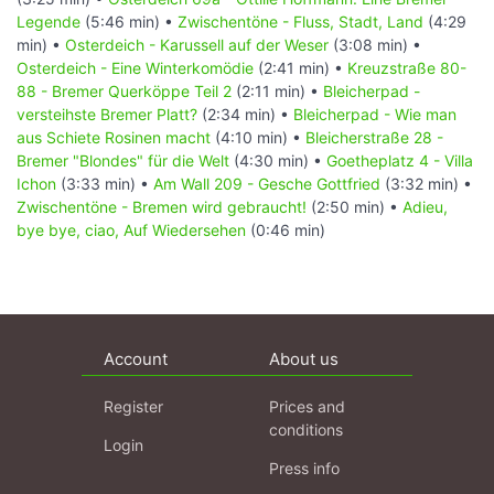
Legende
(5:46 min) •
Zwischentöne - Fluss, Stadt, Land
(4:29
min) •
Osterdeich - Karussell auf der Weser
(3:08 min) •
Osterdeich - Eine Winterkomödie
(2:41 min) •
Kreuzstraße 80-
88 - Bremer Querköppe Teil 2
(2:11 min) •
Bleicherpad -
versteihste Bremer Platt?
(2:34 min) •
Bleicherpad - Wie man
aus Schiete Rosinen macht
(4:10 min) •
Bleicherstraße 28 -
Bremer "Blondes" für die Welt
(4:30 min) •
Goetheplatz 4 - Villa
Ichon
(3:33 min) •
Am Wall 209 - Gesche Gottfried
(3:32 min) •
Zwischentöne - Bremen wird gebraucht!
(2:50 min) •
Adieu,
bye bye, ciao, Auf Wiedersehen
(0:46 min)
Account
About us
Register
Prices and
conditions
Login
Press info