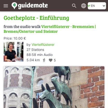
search
language
menu
Goetheplatz - Einführung
from the audio walk
Viertelflüsterer - Bremensien |
Bremen/Ostertor und Steintor
Price: 10.00 €
by
Viertelflüsterer
27 Stations
88:58 min Audio
directions_walk
5.04 km
favorite
5