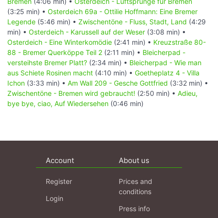
Bremen
(4:06 min) •
Osterdeich - Luftsprünge für Bremen
(3:25 min) •
Osterdeich 69a - Ottilie Hoffmann: Eine Bremer
Legende
(5:46 min) •
Zwischentöne - Fluss, Stadt, Land
(4:29
min) •
Osterdeich - Karussell auf der Weser
(3:08 min) •
Osterdeich - Eine Winterkomödie
(2:41 min) •
Kreuzstraße 80-
88 - Bremer Querköppe Teil 2
(2:11 min) •
Bleicherpad -
versteihste Bremer Platt?
(2:34 min) •
Bleicherpad - Wie man
aus Schiete Rosinen macht
(4:10 min) •
Goetheplatz 4 - Villa
Ichon
(3:33 min) •
Am Wall 209 - Gesche Gottfried
(3:32 min) •
Zwischentöne - Bremen wird gebraucht!
(2:50 min) •
Adieu,
bye bye, ciao, Auf Wiedersehen
(0:46 min)
Account
About us
Register
Prices and
conditions
Login
Press info