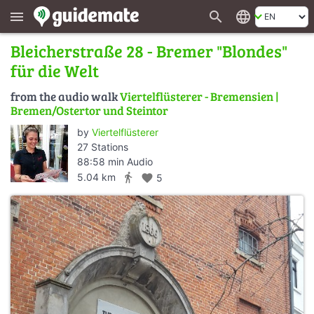
search
language
menu
Bleicherstraße 28 - Bremer "Blondes"
für die Welt
from the audio walk
Viertelflüsterer - Bremensien |
Bremen/Ostertor und Steintor
by
Viertelflüsterer
27 Stations
88:58 min Audio
directions_walk
5.04 km
favorite
5