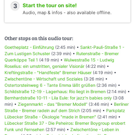
3
Start the tour on site!
Audio, map & infos - also available offline.
Other stops on this audio tour:
Goetheplatz - Einführung
(2:45 min) •
Sankt-Pauli-Straße 1 -
Zum Lustigen Schuster
(2:39 min) •
Rutenstraße - Bremer
Querköppe Teil 1
(4:19 min) •
Wulwestraße 15 - Ludwig
Roselius: ein umstritten, genialer Visionär
(4:22 min) •
Kreftingstraße - "Handfeste" Bremer Häuser
(4:19 min) •
Zwischentöne - Wirtschaft und Soziales
(3:26 min) •
Ostertorsteinweg 6 - Tante Emma läßt grüßen
(2:36 min) •
Schildstraße 12-19 - Lagerhaus: Rio liegt in Bremen
(2:14 min) •
Bernhardstraße 10-11 - Lila Eule: for jazz'n babies only
(3:08
min) •
Ziegenmarkt - das "Bremer Modell"
(3:46 min) •
Berliner
Straße - Bremer radeln auf dem Strich
(2:05 min) •
Parkplatz
Lübecker Straße - Ökologie "made in Bremen"
(2:41 min) •
Lübecker Straße 37 - Die Peheiros: Bremer Boygroup erobert
Funk und Fernsehen
(2:57 min) •
Zwischentöne - Leben in