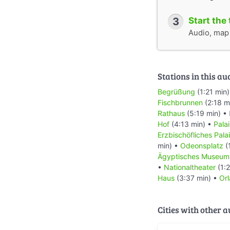
3
Start the 
Audio, map &
Stations in this au
Begrüßung
(1:21 min
Fischbrunnen
(2:18 m
Rathaus
(5:19 min) •
Hof
(4:13 min) •
Palai
Erzbischöfliches Pala
min) •
Odeonsplatz
(
Ägyptisches Museum
•
Nationaltheater
(1:
Haus
(3:37 min) •
Or
Cities with other 