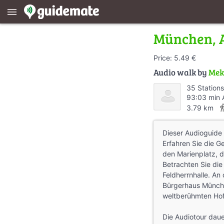
menu
München, A
Price: 5.49 €
Audio walk by
Mek
35 Stations
93:03 min 
directions
3.79 km
Dieser Audioguide 
Erfahren Sie die G
den Marien­platz, 
Betrachten Sie die
Feldherrnhalle. An
Bürgerhaus Münch
weltberühmten Ho
Die Audiotour daue