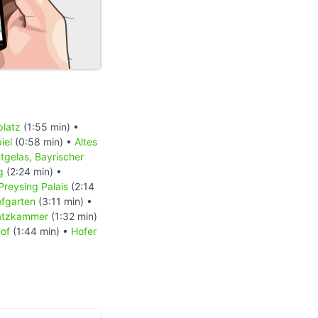
platz
(1:55 min) •
iel
(0:58 min) •
Altes
tgelas, Bayrischer
g
(2:24 min) •
Preysing Palais
(2:14
fgarten
(3:11 min) •
atzkammer
(1:32 min)
Hof
(1:44 min) •
Hofer