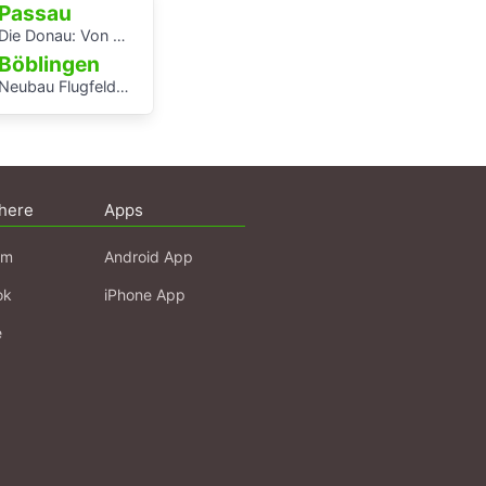
Passau
Die Donau: Von Passau bis Budapest.
Böblingen
Neubau Flugfeldklinikum - Erlebe das Krankenhaus von morgen
here
Apps
am
Android App
ok
iPhone App
e