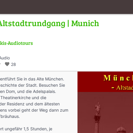
ltstadtrundgang | Munich
kis-Audiotours
Audio
_walk
favorite
28
entführt Sie in das Alte München.
eschichte der Stadt. Besuchen Sie
den Dom, und die Adelspalais.
 Theatinerkirche und die
 der Residenz und dem ältesten
ens vorbei geht der Weg dann zum
fbräuhaus.
rt ungefähr 1,5 Stunden, je