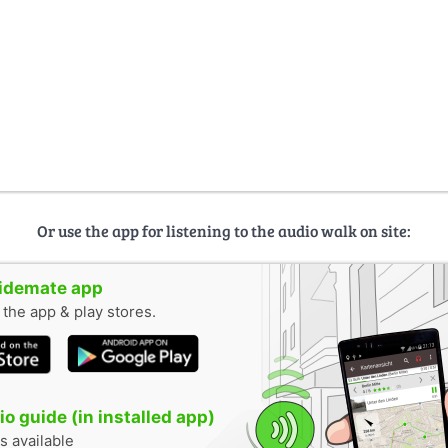
Or use the app for listening to the audio walk on site:
uidemate app
n the app & play stores.
o guide (in installed app)
s available