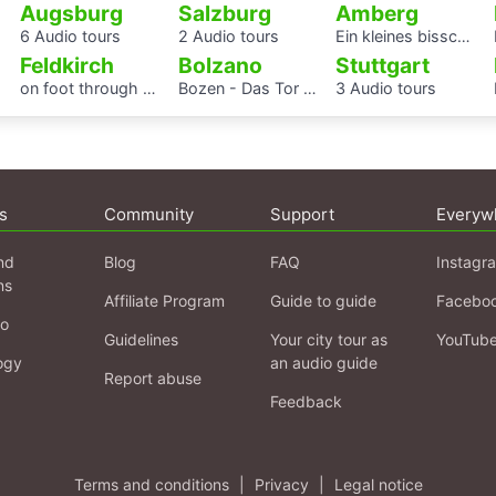
Augsburg
Salzburg
Amberg
6 Audio tours
2 Audio tours
Ein kleines bisschen Amberger Stadtgeschichte
Feldkirch
Bolzano
Stuttgart
on foot through eight centuries
Bozen - Das Tor zu den Dolomiten
3 Audio tours
s
Community
Support
Everyw
nd
Blog
FAQ
Instagr
ns
Affiliate Program
Guide to guide
Facebo
fo
Guidelines
Your city tour as
YouTub
ogy
an audio guide
Report abuse
Feedback
Terms and conditions
|
Privacy
|
Legal notice