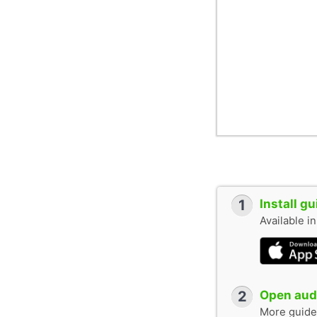
1
Install g
Available i
2
Open audi
More guide