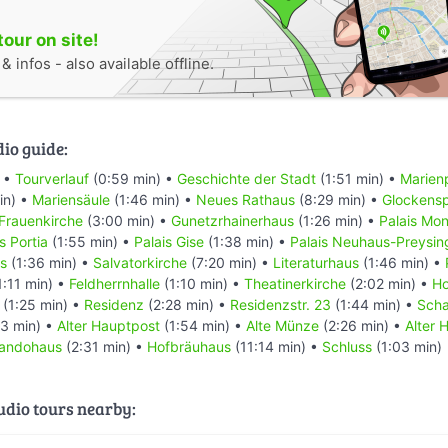
tour on site!
 infos - also available offline.
dio guide:
) •
Tourverlauf
(0:59 min) •
Geschichte der Stadt
(1:51 min) •
Marien
in) •
Mariensäule
(1:46 min) •
Neues Rathaus
(8:29 min) •
Glockensp
Frauenkirche
(3:00 min) •
Gunetzrhainerhaus
(1:26 min) •
Palais Mon
s Portia
(1:55 min) •
Palais Gise
(1:38 min) •
Palais Neuhaus-Preysin
is
(1:36 min) •
Salvatorkirche
(7:20 min) •
Literaturhaus
(1:46 min) •
1:11 min) •
Feldherrnhalle
(1:10 min) •
Theatinerkirche
(2:02 min) •
Ho
(1:25 min) •
Residenz
(2:28 min) •
Residenzstr. 23
(1:44 min) •
Sch
23 min) •
Alter Hauptpost
(1:54 min) •
Alte Münze
(2:26 min) •
Alter 
landohaus
(2:31 min) •
Hofbräuhaus
(11:14 min) •
Schluss
(1:03 min)
audio tours nearby: