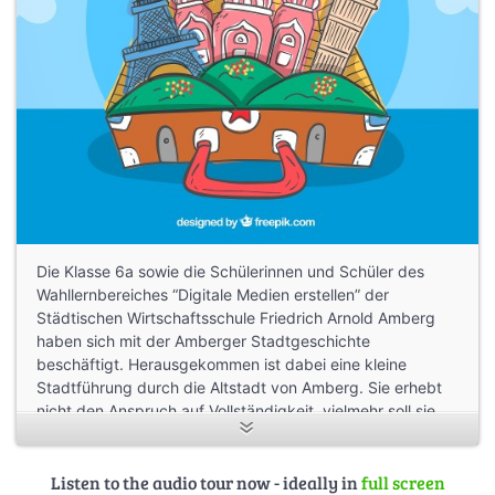
Die Klasse 6a sowie die Schülerinnen und Schüler des
Wahllernbereiches “Digitale Medien erstellen” der
Städtischen Wirtschaftsschule Friedrich Arnold Amberg
haben sich mit der Amberger Stadtgeschichte
beschäftigt. Herausgekommen ist dabei eine kleine
Stadtführung durch die Altstadt von Amberg. Sie erhebt
nicht den Anspruch auf Vollständigkeit, vielmehr soll sie
dem einen oder anderen Besucher oder
Geschichtsinteressierten ein kurzer Zeitvertreib sein und
manch Interessantes zur Stadtgeschichte weitergeben.
Listen to the audio tour now - ideally in
full screen