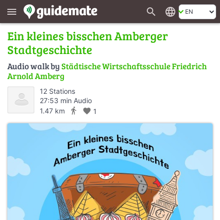
search
language
menu
Ein kleines bisschen Amberger
Stadtgeschichte
Audio walk by
Städtische Wirtschaftsschule Friedrich
Arnold Amberg
12 Stations
27:53 min Audio
directions_walk
1.47 km
favorite
1