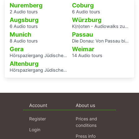
Nuremberg
Coburg
2 Audio tours
6 Audio tours
Augsburg
Würzburg
6 Audio tours
K(n)oten - Audiowalks zu den Wasserflüssen der Stadt
Munich
Passau
8 Audio tours
Die Donau: Von Passau bis Budapest.
Gera
Weimar
Hörspaziergang Jüdisches Leben und jüdische Geschichte in Gera
14 Audio tours
Altenburg
Hörspaziergang Jüdische Geschichte in Altenburg
Account
About us
Register
Prices and
conditions
Login
Press info