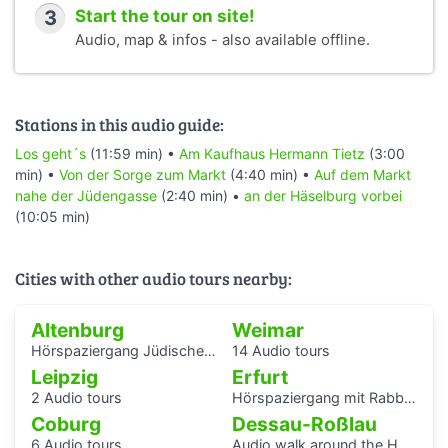
3
Start the tour on site!
Audio, map & infos - also available offline.
Stations in this audio guide:
Los geht´s
(11:59 min) •
Am Kaufhaus Hermann Tietz
(3:00
min) •
Von der Sorge zum Markt
(4:40 min) •
Auf dem Markt
nahe der Jüdengasse
(2:40 min) •
an der Häselburg vorbei
(10:05 min)
Cities with other audio tours nearby:
Altenburg
Weimar
Hörspaziergang Jüdische Geschichte in Altenburg
14 Audio tours
Leipzig
Erfurt
2 Audio tours
Hörspaziergang mit Rabbiner Alexander Nachama in Erfurt
Coburg
Dessau-Roßlau
6 Audio tours
Audio walk around the Houses with Balcony Access of the Bauhaus settlement