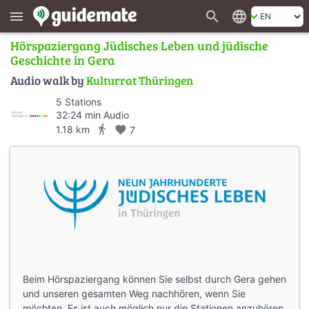
search
language
menu
Hörspaziergang Jüdisches Leben und jüdische
Geschichte in Gera
Audio walk by
Kulturrat Thüringen
5 Stations
32:24 min Audio
directions_walk
1.18 km
favorite
7
Beim Hörspaziergang können Sie selbst durch Gera gehen
und unseren gesamten Weg nachhören, wenn Sie
möchten. Es ist auch möglich nur die Stationen anzuhören.