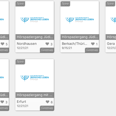
free
free
free
Hörspaziergang Jüdische Geschichte in Altenburg
Hörspaziergang Jüdische Geschichte in Nordhausen
Hörspaziergang Jüdisches Ensemble in Berkach
Nordhausen
Berkach/Thüringen
Gera
5
3
1
12/21/21
9/15/21
12/21/
erman
German
German
free
Hörspaziergang Jüdisches Leben und jüdische Geschichte in Waltershausen
Hörspaziergang mit Rabbiner Alexander Nachama in Erfurt
Erfurt
3
6
12/21/21
erman
German