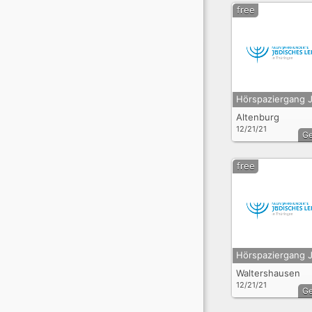
free
Altenburg
12/21/21
G
free
Waltershausen
12/21/21
G