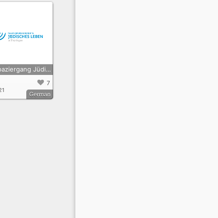
Hörspaziergang Jüdisches Leben und jüdische Geschichte in Gera
7
21
German