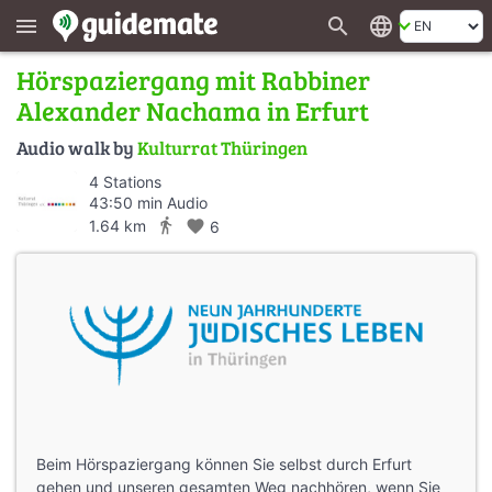
search
language
menu
Hörspaziergang mit Rabbiner
Alexander Nachama in Erfurt
Audio walk by
Kulturrat Thüringen
4 Stations
43:50 min Audio
directions_walk
1.64 km
favorite
6
Beim Hörspaziergang können Sie selbst durch Erfurt
gehen und unseren gesamten Weg nachhören, wenn Sie