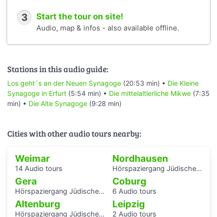
3
Start the tour on site!
Audio, map & infos - also available offline.
Stations in this audio guide:
Los geht´s an der Neuen Synagoge
(20:53 min) •
Die Kleine
Synagoge in Erfurt
(5:54 min) •
Die mittelaltlerliche Mikwe
(7:35
min) •
Die Alte Synagoge
(9:28 min)
Cities with other audio tours nearby:
Weimar
Nordhausen
14 Audio tours
Hörspaziergang Jüdische Geschichte in Nordhausen
Gera
Coburg
Hörspaziergang Jüdisches Leben und jüdische Geschichte in Gera
6 Audio tours
Altenburg
Leipzig
Hörspaziergang Jüdische Geschichte in Altenburg
2 Audio tours