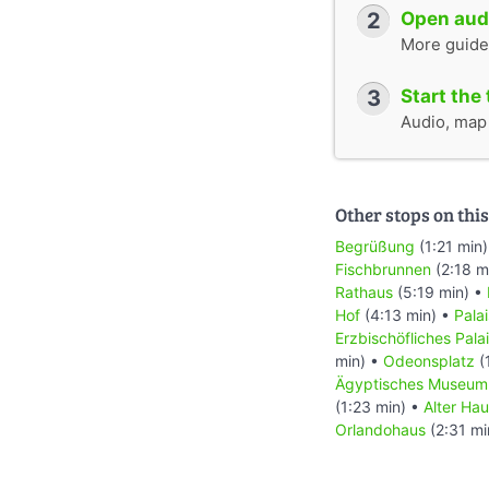
2
Open audi
More guide
3
Start the 
Audio, map &
Other stops on this
Begrüßung
(1:21 min
Fischbrunnen
(2:18 m
Rathaus
(5:19 min) •
Hof
(4:13 min) •
Palai
Erzbischöfliches Pala
min) •
Odeonsplatz
(
Ägyptisches Museum
(1:23 min) •
Alter Ha
Orlandohaus
(2:31 mi