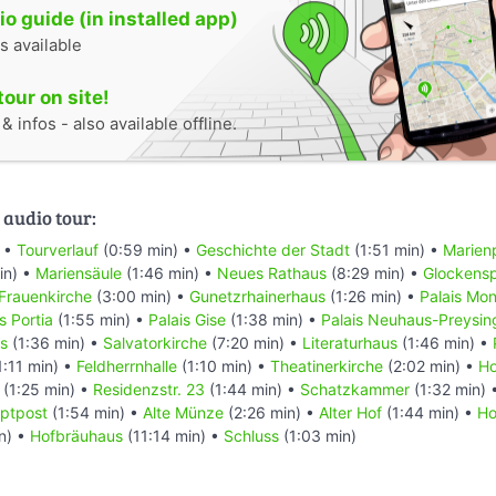
o guide (in installed app)
s available
tour on site!
 infos - also available offline.
 audio tour:
) •
Tourverlauf
(0:59 min) •
Geschichte der Stadt
(1:51 min) •
Marien
in) •
Mariensäule
(1:46 min) •
Neues Rathaus
(8:29 min) •
Glockensp
Frauenkirche
(3:00 min) •
Gunetzrhainerhaus
(1:26 min) •
Palais Mon
s Portia
(1:55 min) •
Palais Gise
(1:38 min) •
Palais Neuhaus-Preysin
is
(1:36 min) •
Salvatorkirche
(7:20 min) •
Literaturhaus
(1:46 min) •
1:11 min) •
Feldherrnhalle
(1:10 min) •
Theatinerkirche
(2:02 min) •
Ho
(1:25 min) •
Residenzstr. 23
(1:44 min) •
Schatzkammer
(1:32 min) 
uptpost
(1:54 min) •
Alte Münze
(2:26 min) •
Alter Hof
(1:44 min) •
Ho
n) •
Hofbräuhaus
(11:14 min) •
Schluss
(1:03 min)