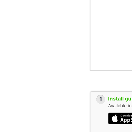
1
Install g
Available i