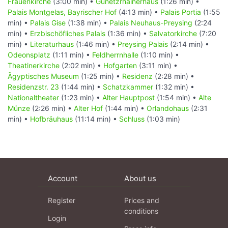
Frauenkirche
(3:00 min) •
Gunetzrhainerhaus
(1:26 min) •
Palais Montgelas, Bayrischer Hof
(4:13 min) •
Palais Portia
(1:55
min) •
Palais Gise
(1:38 min) •
Palais Neuhaus-Preysing
(2:24
min) •
Erzbischöfliches Palais
(1:36 min) •
Salvatorkirche
(7:20
min) •
Literaturhaus
(1:46 min) •
Preysing Palais
(2:14 min) •
Odeonsplatz
(1:11 min) •
Feldherrnhalle
(1:10 min) •
Theatinerkirche
(2:02 min) •
Hofgarten
(3:11 min) •
Ägyptisches Museum
(1:25 min) •
Residenz
(2:28 min) •
Residenzstr. 23
(1:44 min) •
Schatzkammer
(1:32 min) •
Nationaltheater
(1:23 min) •
Alter Hauptpost
(1:54 min) •
Alte
Münze
(2:26 min) •
Alter Hof
(1:44 min) •
Orlandohaus
(2:31
min) •
Hofbräuhaus
(11:14 min) •
Schluss
(1:03 min)
Account
About us
Register
Prices and
conditions
Login