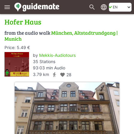
search
language
menu
Hofer Haus
from the audio walk
München, Altstadtrundgang |
Munich
Price: 5.49 €
by
Mekkis-Audiotours
35 Stations
93:03 min Audio
directions_walk
3.79 km
favorite
28