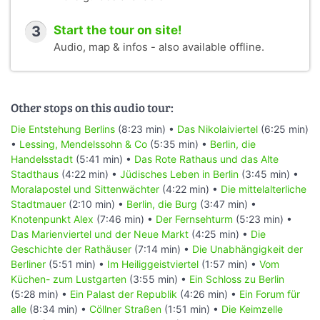
3
Start the tour on site!
Audio, map & infos - also available offline.
Other stops on this audio tour:
Die Entstehung Berlins
(8:23 min) •
Das Nikolaiviertel
(6:25 min)
•
Lessing, Mendelssohn & Co
(5:35 min) •
Berlin, die
Handelsstadt
(5:41 min) •
Das Rote Rathaus und das Alte
Stadthaus
(4:22 min) •
Jüdisches Leben in Berlin
(3:45 min) •
Moralapostel und Sittenwächter
(4:22 min) •
Die mittelalterliche
Stadtmauer
(2:10 min) •
Berlin, die Burg
(3:47 min) •
Knotenpunkt Alex
(7:46 min) •
Der Fernsehturm
(5:23 min) •
Das Marienviertel und der Neue Markt
(4:25 min) •
Die
Geschichte der Rathäuser
(7:14 min) •
Die Unabhängigkeit der
Berliner
(5:51 min) •
Im Heiliggeistviertel
(1:57 min) •
Vom
Küchen- zum Lustgarten
(3:55 min) •
Ein Schloss zu Berlin
(5:28 min) •
Ein Palast der Republik
(4:26 min) •
Ein Forum für
alle
(8:34 min) •
Cöllner Straßen
(1:51 min) •
Die Keimzelle