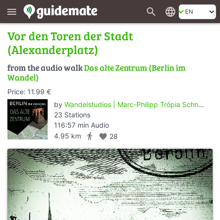
search
language
menu
Vor den Toren der Stadt
(Alexanderplatz)
from the audio walk
Das alte Zentrum (Berlin im
Wandel)
Price: 11.99 €
by
Wandelstudios | Marc-Philipp Trópia Schneider
23 Stations
116:57 min Audio
directions_walk
4.95 km
favorite
28