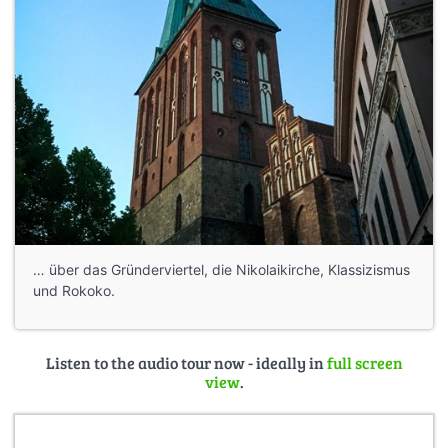
… über das Gründerviertel, die Nikolaikirche, Klassizismus
und Rokoko.
Listen to the audio tour now - ideally in
full screen
view
.