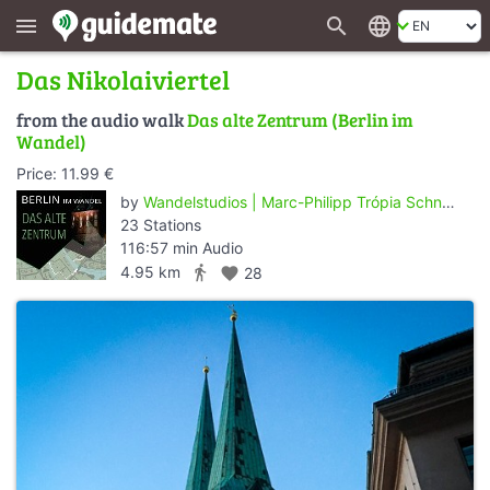
search
language
menu
Das Nikolaiviertel
from the audio walk
Das alte Zentrum (Berlin im
Wandel)
Price: 11.99 €
by
Wandelstudios | Marc-Philipp Trópia Schneider
23 Stations
116:57 min Audio
directions_walk
4.95 km
favorite
28