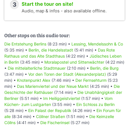
3
Start the tour on site!
Audio, map & infos - also available offline.
Other stops on this audio tour:
Die Entstehung Berlins
(8:23 min) •
Lessing, Mendelssohn & Co
(5:35 min) •
Berlin, die Handelsstadt
(5:41 min) •
Das Rote
Rathaus und das Alte Stadthaus
(4:22 min) •
Jüdisches Leben
in Berlin
(3:45 min) •
Moralapostel und Sittenwächter
(4:22 min)
•
Die mittelalterliche Stadtmauer
(2:10 min) •
Berlin, die Burg
(3:47 min) •
Vor den Toren der Stadt (Alexanderplatz)
(5:29
min) •
Knotenpunkt Alex
(7:46 min) •
Der Fernsehturm
(5:23
min) •
Das Marienviertel und der Neue Markt
(4:25 min) •
Die
Geschichte der Rathäuser
(7:14 min) •
Die Unabhängigkeit der
Berliner
(5:51 min) •
Im Heiliggeistviertel
(1:57 min) •
Vom
Küchen- zum Lustgarten
(3:55 min) •
Ein Schloss zu Berlin
(5:28 min) •
Ein Palast der Republik
(4:26 min) •
Ein Forum für
alle
(8:34 min) •
Cöllner Straßen
(1:51 min) •
Die Keimzelle
Cöllns
(4:41 min) •
Die Fischerinsel
(5:27 min)