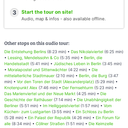
3
Start the tour on site!
Audio, map & infos - also available offline.
Other stops on this audio tour:
Die Entstehung Berlins
(8:23 min) •
Das Nikolaiviertel
(6:25 min)
•
Lessing, Mendelssohn & Co
(5:35 min) •
Berlin, die
Handelsstadt
(5:41 min) •
Jüdisches Leben in Berlin
(3:45 min)
•
Moralapostel und Sittenwächter
(4:22 min) •
Die
mittelalterliche Stadtmauer
(2:10 min) •
Berlin, die Burg
(3:47
min) •
Vor den Toren der Stadt (Alexanderplatz)
(5:29 min) •
Knotenpunkt Alex
(7:46 min) •
Der Fernsehturm
(5:23 min) •
Das Marienviertel und der Neue Markt
(4:25 min) •
Die
Geschichte der Rathäuser
(7:14 min) •
Die Unabhängigkeit der
Berliner
(5:51 min) •
Im Heiliggeistviertel
(1:57 min) •
Vom
Küchen- zum Lustgarten
(3:55 min) •
Ein Schloss zu Berlin
(5:28 min) •
Ein Palast der Republik
(4:26 min) •
Ein Forum für
alle
(8:34 min) •
Cöllner Straßen
(1:51 min) •
Die Keimzelle