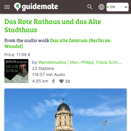
search
language
menu
Das Rote Rathaus und das Alte
Stadthaus
from the audio walk
Das alte Zentrum (Berlin im
Wandel)
Price: 11.99 €
by
Wandelstudios | Marc-Philipp Trópia Schneider
23 Stations
116:57 min Audio
directions_walk
4.95 km
favorite
28