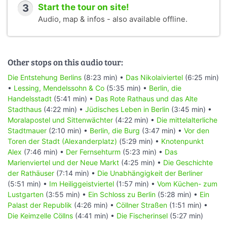
3
Start the tour on site!
Audio, map & infos - also available offline.
Other stops on this audio tour:
Die Entstehung Berlins
(8:23 min) •
Das Nikolaiviertel
(6:25 min)
•
Lessing, Mendelssohn & Co
(5:35 min) •
Berlin, die
Handelsstadt
(5:41 min) •
Das Rote Rathaus und das Alte
Stadthaus
(4:22 min) •
Jüdisches Leben in Berlin
(3:45 min) •
Moralapostel und Sittenwächter
(4:22 min) •
Die mittelalterliche
Stadtmauer
(2:10 min) •
Berlin, die Burg
(3:47 min) •
Vor den
Toren der Stadt (Alexanderplatz)
(5:29 min) •
Knotenpunkt
Alex
(7:46 min) •
Der Fernsehturm
(5:23 min) •
Das
Marienviertel und der Neue Markt
(4:25 min) •
Die Geschichte
der Rathäuser
(7:14 min) •
Die Unabhängigkeit der Berliner
(5:51 min) •
Im Heiliggeistviertel
(1:57 min) •
Vom Küchen- zum
Lustgarten
(3:55 min) •
Ein Schloss zu Berlin
(5:28 min) •
Ein
Palast der Republik
(4:26 min) •
Cöllner Straßen
(1:51 min) •
Die Keimzelle Cöllns
(4:41 min) •
Die Fischerinsel
(5:27 min)