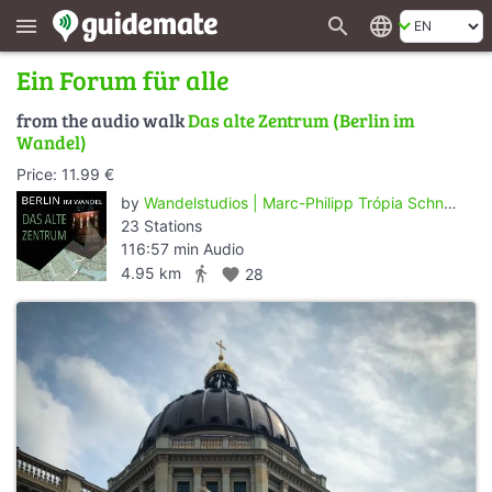
search
language
menu
Ein Forum für alle
from the audio walk
Das alte Zentrum (Berlin im
Wandel)
Price: 11.99 €
by
Wandelstudios | Marc-Philipp Trópia Schneider
23 Stations
116:57 min Audio
directions_walk
4.95 km
favorite
28