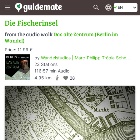
search
language
menu
Die Fischerinsel
from the audio walk
Das alte Zentrum (Berlin im
Wandel)
Price: 11.99 €
by
Wandelstudios | Marc-Philipp Trópia Schneider
23 Stations
116:57 min Audio
directions_walk
4.95 km
favorite
28