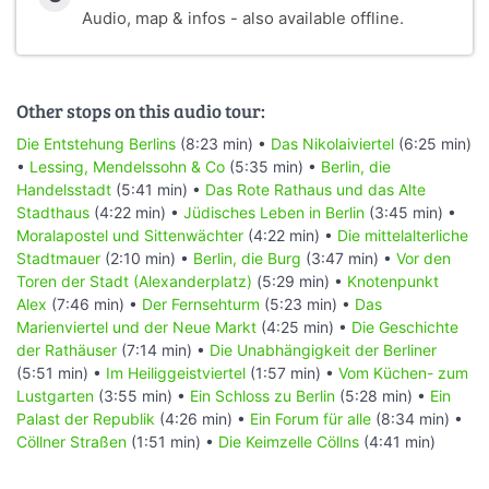
Audio, map & infos - also available offline.
Other stops on this audio tour:
Die Entstehung Berlins
(8:23 min) •
Das Nikolaiviertel
(6:25 min)
•
Lessing, Mendelssohn & Co
(5:35 min) •
Berlin, die
Handelsstadt
(5:41 min) •
Das Rote Rathaus und das Alte
Stadthaus
(4:22 min) •
Jüdisches Leben in Berlin
(3:45 min) •
Moralapostel und Sittenwächter
(4:22 min) •
Die mittelalterliche
Stadtmauer
(2:10 min) •
Berlin, die Burg
(3:47 min) •
Vor den
Toren der Stadt (Alexanderplatz)
(5:29 min) •
Knotenpunkt
Alex
(7:46 min) •
Der Fernsehturm
(5:23 min) •
Das
Marienviertel und der Neue Markt
(4:25 min) •
Die Geschichte
der Rathäuser
(7:14 min) •
Die Unabhängigkeit der Berliner
(5:51 min) •
Im Heiliggeistviertel
(1:57 min) •
Vom Küchen- zum
Lustgarten
(3:55 min) •
Ein Schloss zu Berlin
(5:28 min) •
Ein
Palast der Republik
(4:26 min) •
Ein Forum für alle
(8:34 min) •
Cöllner Straßen
(1:51 min) •
Die Keimzelle Cöllns
(4:41 min)