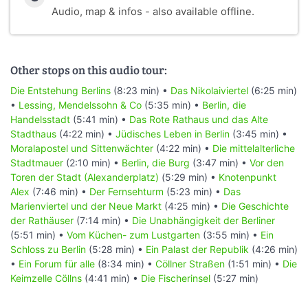
Audio, map & infos - also available offline.
Other stops on this audio tour:
Die Entstehung Berlins
(8:23 min) •
Das Nikolaiviertel
(6:25 min)
•
Lessing, Mendelssohn & Co
(5:35 min) •
Berlin, die
Handelsstadt
(5:41 min) •
Das Rote Rathaus und das Alte
Stadthaus
(4:22 min) •
Jüdisches Leben in Berlin
(3:45 min) •
Moralapostel und Sittenwächter
(4:22 min) •
Die mittelalterliche
Stadtmauer
(2:10 min) •
Berlin, die Burg
(3:47 min) •
Vor den
Toren der Stadt (Alexanderplatz)
(5:29 min) •
Knotenpunkt
Alex
(7:46 min) •
Der Fernsehturm
(5:23 min) •
Das
Marienviertel und der Neue Markt
(4:25 min) •
Die Geschichte
der Rathäuser
(7:14 min) •
Die Unabhängigkeit der Berliner
(5:51 min) •
Vom Küchen- zum Lustgarten
(3:55 min) •
Ein
Schloss zu Berlin
(5:28 min) •
Ein Palast der Republik
(4:26 min)
•
Ein Forum für alle
(8:34 min) •
Cöllner Straßen
(1:51 min) •
Die
Keimzelle Cöllns
(4:41 min) •
Die Fischerinsel
(5:27 min)