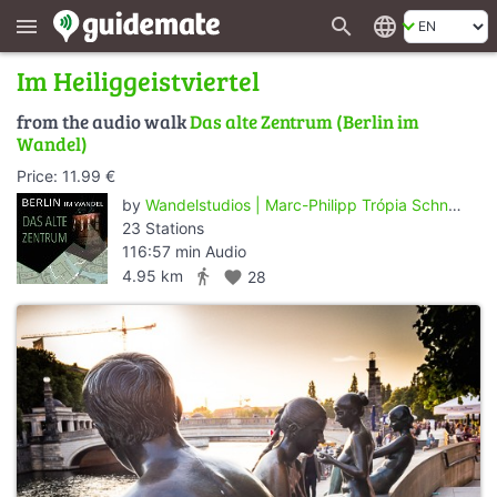
search
language
menu
Im Heiliggeistviertel
from the audio walk
Das alte Zentrum (Berlin im
Wandel)
Price: 11.99 €
by
Wandelstudios | Marc-Philipp Trópia Schneider
23 Stations
116:57 min Audio
directions_walk
4.95 km
favorite
28