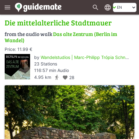
search
language
menu
Die mittelalterliche Stadtmauer
from the audio walk
Das alte Zentrum (Berlin im
Wandel)
Price: 11.99 €
by
Wandelstudios | Marc-Philipp Trópia Schneider
23 Stations
116:57 min Audio
directions_walk
4.95 km
favorite
28