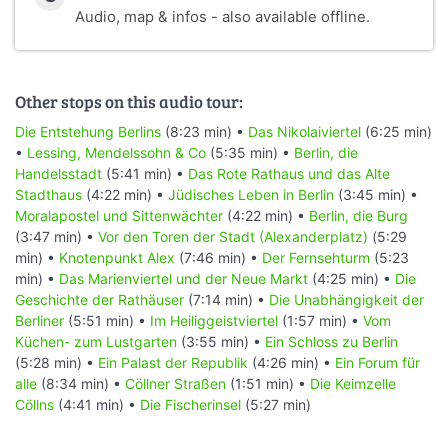
Audio, map & infos - also available offline.
Other stops on this audio tour:
Die Entstehung Berlins
(8:23 min) •
Das Nikolaiviertel
(6:25 min)
•
Lessing, Mendelssohn & Co
(5:35 min) •
Berlin, die
Handelsstadt
(5:41 min) •
Das Rote Rathaus und das Alte
Stadthaus
(4:22 min) •
Jüdisches Leben in Berlin
(3:45 min) •
Moralapostel und Sittenwächter
(4:22 min) •
Berlin, die Burg
(3:47 min) •
Vor den Toren der Stadt (Alexanderplatz)
(5:29
min) •
Knotenpunkt Alex
(7:46 min) •
Der Fernsehturm
(5:23
min) •
Das Marienviertel und der Neue Markt
(4:25 min) •
Die
Geschichte der Rathäuser
(7:14 min) •
Die Unabhängigkeit der
Berliner
(5:51 min) •
Im Heiliggeistviertel
(1:57 min) •
Vom
Küchen- zum Lustgarten
(3:55 min) •
Ein Schloss zu Berlin
(5:28 min) •
Ein Palast der Republik
(4:26 min) •
Ein Forum für
alle
(8:34 min) •
Cöllner Straßen
(1:51 min) •
Die Keimzelle
Cöllns
(4:41 min) •
Die Fischerinsel
(5:27 min)