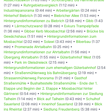
(1:27 min) •
Ruhrgebietsvergleich
(1:12 min) •
Industriepanorama
(0:44 min) •
Arbeitergärten
(0:24 min) •
Hinterhof Biebrich
(1:30 min) •
Biebricher Allee
(1:53 min) •
Hintergrundinformationen zu Biebrich
(2:58 min) •
Gibb
(1:43
min) •
Lärmschutzwand
(0:28 min) •
Exkurs Trampelpfade
(1:36 min) •
Gibber Kerb Moosbachtal
(2:56 min) •
Brücke bis
Gewächshaus
(1:51 min) •
Hintergrundinformationen zum
Mosbachtal
(2:02 min) •
Solawi
(3:43 min) •
Biberbau
(1:37
min) •
Promenade Ahrtalbahn
(0:25 min) •
Hintergrundinformationen zur Ahrtalbahn
(1:56 min) •
Übergang Ahrtalbahn
(1:55 min) •
Güterbahnhof West
(1:05
min) •
Park im Gleisdreieck
(2:15 min) •
Hintergrundinformationen zum ehemaligen Güterbahnhof
(2:54
min) •
Straßenmühlenweg bis Bahnübergang
(2:19 min) •
Strassenmühlenweg Panorama
(1:21 min) •
Gasthof
Straßenmühle
•
Bushaltestelle Straßenmühle - Ende der 1.
Etappe und Beginn der 2. Etappe
•
Moosbachtal hinter
Gärtnerei
(0:54 min) •
Hintergrundinformationen zur Siedlung
Talheim
(1:14 min) •
Blick auf Talheim
(0:43 min) •
Schulhof
Sauerland
(2:08 min) •
Innenhof Sauerland
(2:39 min) •
Blick
ins Rheintal
(2:37 min) •
Siedlung Freudenberg
(5:38 min) •