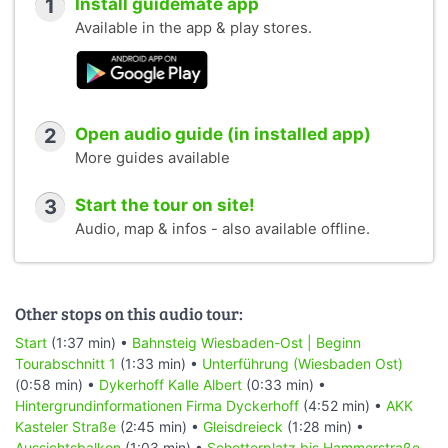
1
Install guidemate app
Available in the app & play stores.
2
Open audio guide (in installed app)
More guides available
3
Start the tour on site!
Audio, map & infos - also available offline.
Other stops on this audio tour:
Start
(1:37 min) •
Bahnsteig Wiesbaden-Ost | Beginn
Tourabschnitt 1
(1:33 min) •
Unterführung (Wiesbaden Ost)
(0:58 min) •
Dykerhoff Kalle Albert
(0:33 min) •
Hintergrundinformationen Firma Dyckerhoff
(4:52 min) •
AKK
Kasteler Straße
(2:45 min) •
Gleisdreieck
(1:28 min) •
Aussichtsbalkon
(1:03 min) •
Schotterplatz bis Hammerstraße