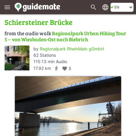
search
language
menu
Schiersteiner Brücke
from the audio walk
Regionalpark Urban Hiking Tour
5 – von Wiesbaden-Ost nach Biebrich
by
Regionalpark RheinMain gGmbH
62 Stations
115:13 min Audio
directions_walk
17.92 km
favorite
5