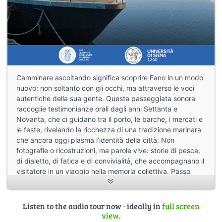
Camminare ascoltando significa scoprire Fano in un modo
nuovo: non soltanto con gli occhi, ma attraverso le voci
autentiche della sua gente. Questa passeggiata sonora
raccoglie testimonianze orali dagli anni Settanta e
Novanta, che ci guidano tra il porto, le barche, i mercati e
le feste, rivelando la ricchezza di una tradizione marinara
che ancora oggi plasma l’identità della città. Non
fotografie o ricostruzioni, ma parole vive: storie di pesca,
di dialetto, di fatica e di convivialità, che accompagnano il
visitatore in un viaggio nella memoria collettiva. Passo
dopo passo, si incontrano i gerghi dei pescatori, le
tempeste, le tavole imbandite a bordo e le celebrazioni in
mare. È un invito ad ascoltare Fano con attenzione nuova,
Listen to the audio tour now - ideally in
full screen
lasciandosi sorprendere dal potere evocativo delle voci
view
.