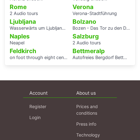
Rome
Verona
2 Audio tours
Verona-Stadtführung
Ljubljana
Bolzano
Wasserwärts um Ljubljana (Laibach)
Bozen - Das Tor zu den Dolomiten
Naples
Salzburg
Neapel
2 Audio tours
Feldkirch
Bettmeralp
on foot through eight centuries
Autofreies Bergdorf Bettmeralp
Account
About us
Register
Prices and
conditions
Login
Press info
Technology