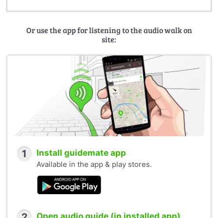
Finanziato dall’Unione Europea -
Next Generation EU
,
Missione 4 Componente 1, CUP H53D23009880001, PRIN
Or use the app for listening to the audio walk on
site:
2022 PNRR
Space and Time in Oral Archives
. Beneficiari:
Università degli studi di Urbino Carlo Bo e Università degli
Studi di Siena.
1
Install guidemate app
Available in the app & play stores.
2
Open audio guide (in installed app)