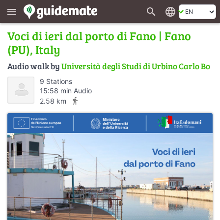
search
language
menu
Voci di ieri dal porto di Fano | Fano
(PU), Italy
Audio walk by
Università degli Studi di Urbino Carlo Bo
9 Stations
15:58 min Audio
directions_walk
2.58 km