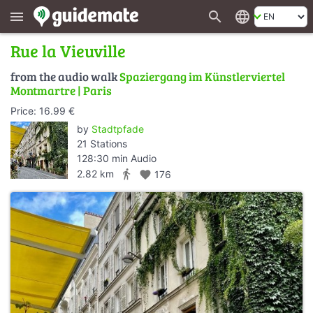
search
language
menu
Rue la Vieuville
from the audio walk
Spaziergang im Künstlerviertel
Montmartre | Paris
Price: 16.99 €
by
Stadtpfade
21 Stations
128:30 min Audio
directions_walk
2.82 km
favorite
176