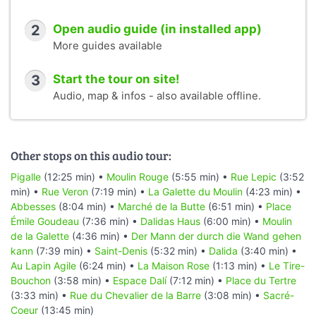
2
Open audio guide (in installed app)
More guides available
3
Start the tour on site!
Audio, map & infos - also available offline.
Other stops on this audio tour:
Pigalle
(12:25 min) •
Moulin Rouge
(5:55 min) •
Rue Lepic
(3:52
min) •
Rue Veron
(7:19 min) •
La Galette du Moulin
(4:23 min) •
Abbesses
(8:04 min) •
Marché de la Butte
(6:51 min) •
Place
Émile Goudeau
(7:36 min) •
Dalidas Haus
(6:00 min) •
Moulin
de la Galette
(4:36 min) •
Der Mann der durch die Wand gehen
kann
(7:39 min) •
Saint-Denis
(5:32 min) •
Dalida
(3:40 min) •
Au Lapin Agile
(6:24 min) •
La Maison Rose
(1:13 min) •
Le Tire-
Bouchon
(3:58 min) •
Espace Dalí
(7:12 min) •
Place du Tertre
(3:33 min) •
Rue du Chevalier de la Barre
(3:08 min) •
Sacré-
Coeur
(13:45 min)