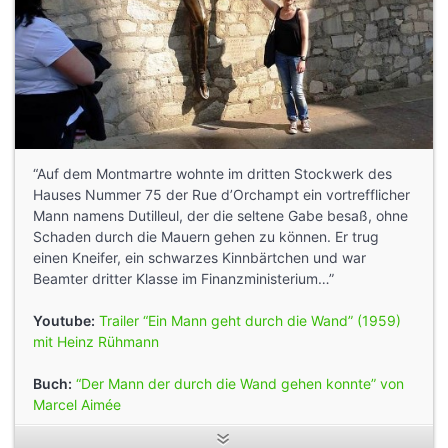
“Auf dem Montmartre wohnte im dritten Stockwerk des
Hauses Nummer 75 der Rue d’Orchampt ein vortrefflicher
Mann namens Dutilleul, der die seltene Gabe besaß, ohne
Schaden durch die Mauern gehen zu können. Er trug
einen Kneifer, ein schwarzes Kinnbärtchen und war
Beamter dritter Klasse im Finanzministerium…”
Youtube:
Trailer “Ein Mann geht durch die Wand” (1959)
mit Heinz Rühmann
Buch:
“Der Mann der durch die Wand gehen konnte” von
Marcel Aimée