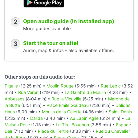
2
Open audio guide (in installed app)
More guides available
3
Start the tour on site!
Audio, map & infos - also available offline.
Other stops on this audio tour:
Pigalle
(12:25 min) •
Moulin Rouge
(5:55 min) •
Rue Lepic
(3:52
min) •
Rue Veron
(7:19 min) •
La Galette du Moulin
(4:23 min) •
Abbesses
(8:04 min) •
Rue la Vieuville
(5:25 min) •
Marché de
la Butte
(6:51 min) •
Place Émile Goudeau
(7:36 min) •
Dalidas
Haus
(6:00 min) •
Moulin de la Galette
(4:36 min) •
Saint-Denis
(5:32 min) •
Dalida
(3:40 min) •
Au Lapin Agile
(6:24 min) •
La
Maison Rose
(1:13 min) •
Le Tire-Bouchon
(3:58 min) •
Espace
Dalí
(7:12 min) •
Place du Tertre
(3:33 min) •
Rue du Chevalier
de la Barre
(3:08 min) •
Sacré-Coeur
(13:45 min)