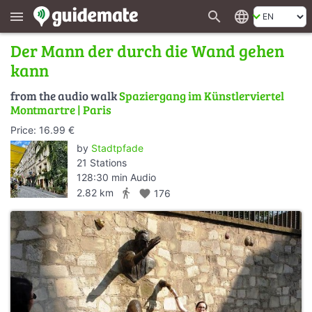
search
language
menu
Der Mann der durch die Wand gehen
kann
from the audio walk
Spaziergang im Künstlerviertel
Montmartre | Paris
Price: 16.99 €
by
Stadtpfade
21 Stations
128:30 min Audio
directions_walk
2.82 km
favorite
176