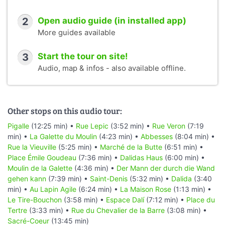
2
Open audio guide (in installed app)
More guides available
3
Start the tour on site!
Audio, map & infos - also available offline.
Other stops on this audio tour:
Pigalle
(12:25 min) •
Rue Lepic
(3:52 min) •
Rue Veron
(7:19
min) •
La Galette du Moulin
(4:23 min) •
Abbesses
(8:04 min) •
Rue la Vieuville
(5:25 min) •
Marché de la Butte
(6:51 min) •
Place Émile Goudeau
(7:36 min) •
Dalidas Haus
(6:00 min) •
Moulin de la Galette
(4:36 min) •
Der Mann der durch die Wand
gehen kann
(7:39 min) •
Saint-Denis
(5:32 min) •
Dalida
(3:40
min) •
Au Lapin Agile
(6:24 min) •
La Maison Rose
(1:13 min) •
Le Tire-Bouchon
(3:58 min) •
Espace Dalí
(7:12 min) •
Place du
Tertre
(3:33 min) •
Rue du Chevalier de la Barre
(3:08 min) •
Sacré-Coeur
(13:45 min)