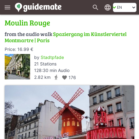
search
language
menu
Moulin Rouge
from the audio walk
Spaziergang im Künstlerviertel
Montmartre | Paris
Price: 16.99 €
by
Stadtpfade
21 Stations
128:30 min Audio
directions_walk
2.82 km
favorite
176