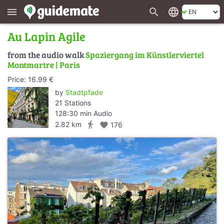
search
language
menu
Au Lapin Agile
from the audio walk
Spaziergang im Künstlerviertel
Montmartre | Paris
Price: 16.99 €
by
Stadtpfade
21 Stations
128:30 min Audio
directions_walk
2.82 km
favorite
176