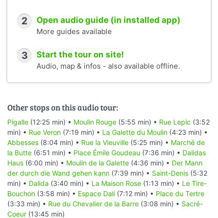
2
Open audio guide (in installed app)
More guides available
3
Start the tour on site!
Audio, map & infos - also available offline.
Other stops on this audio tour:
Pigalle
(12:25 min) •
Moulin Rouge
(5:55 min) •
Rue Lepic
(3:52
min) •
Rue Veron
(7:19 min) •
La Galette du Moulin
(4:23 min) •
Abbesses
(8:04 min) •
Rue la Vieuville
(5:25 min) •
Marché de
la Butte
(6:51 min) •
Place Émile Goudeau
(7:36 min) •
Dalidas
Haus
(6:00 min) •
Moulin de la Galette
(4:36 min) •
Der Mann
der durch die Wand gehen kann
(7:39 min) •
Saint-Denis
(5:32
min) •
Dalida
(3:40 min) •
La Maison Rose
(1:13 min) •
Le Tire-
Bouchon
(3:58 min) •
Espace Dalí
(7:12 min) •
Place du Tertre
(3:33 min) •
Rue du Chevalier de la Barre
(3:08 min) •
Sacré-
Coeur
(13:45 min)