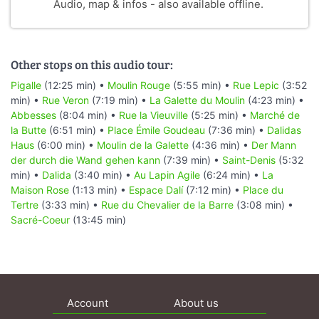
Audio, map & infos - also available offline.
Other stops on this audio tour:
Pigalle
(12:25 min) •
Moulin Rouge
(5:55 min) •
Rue Lepic
(3:52
min) •
Rue Veron
(7:19 min) •
La Galette du Moulin
(4:23 min) •
Abbesses
(8:04 min) •
Rue la Vieuville
(5:25 min) •
Marché de
la Butte
(6:51 min) •
Place Émile Goudeau
(7:36 min) •
Dalidas
Haus
(6:00 min) •
Moulin de la Galette
(4:36 min) •
Der Mann
der durch die Wand gehen kann
(7:39 min) •
Saint-Denis
(5:32
min) •
Dalida
(3:40 min) •
Au Lapin Agile
(6:24 min) •
La
Maison Rose
(1:13 min) •
Espace Dalí
(7:12 min) •
Place du
Tertre
(3:33 min) •
Rue du Chevalier de la Barre
(3:08 min) •
Sacré-Coeur
(13:45 min)
Account
About us