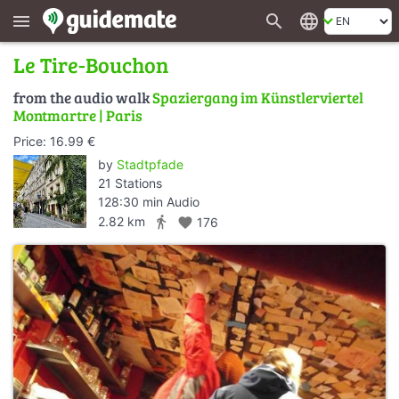
search
language
menu
Le Tire-Bouchon
from the audio walk
Spaziergang im Künstlerviertel
Montmartre | Paris
Price: 16.99 €
by
Stadtpfade
21 Stations
128:30 min Audio
directions_walk
2.82 km
favorite
176