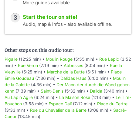
More guides available
3
Start the tour on site!
Audio, map & infos - also available offline.
Other stops on this audio tour:
Pigalle
(12:25 min) •
Moulin Rouge
(5:55 min) •
Rue Lepic
(3:52
min) •
Rue Veron
(7:19 min) •
Abbesses
(8:04 min) •
Rue la
Vieuville
(5:25 min) •
Marché de la Butte
(6:51 min) •
Place
Émile Goudeau
(7:36 min) •
Dalidas Haus
(6:00 min) •
Moulin
de la Galette
(4:36 min) •
Der Mann der durch die Wand gehen
kann
(7:39 min) •
Saint-Denis
(5:32 min) •
Dalida
(3:40 min) •
Au Lapin Agile
(6:24 min) •
La Maison Rose
(1:13 min) •
Le Tire-
Bouchon
(3:58 min) •
Espace Dalí
(7:12 min) •
Place du Tertre
(3:33 min) •
Rue du Chevalier de la Barre
(3:08 min) •
Sacré-
Coeur
(13:45 min)