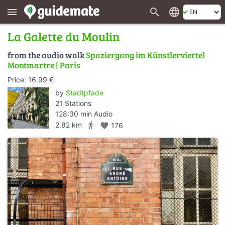
search
language
menu
La Galette du Moulin
from the audio walk
Spaziergang im Künstlerviertel
Montmartre | Paris
Price: 16.99 €
by
Stadtpfade
21 Stations
128:30 min Audio
directions_walk
2.82 km
favorite
176