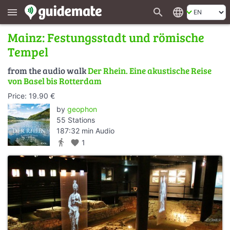
search
language
menu
Mainz: Festungsstadt und römische
Tempel
from the audio walk
Der Rhein. Eine akustische Reise
von Basel bis Rotterdam
Price: 19.90 €
by
geophon
55 Stations
187:32 min Audio
directions_walk
favorite
1