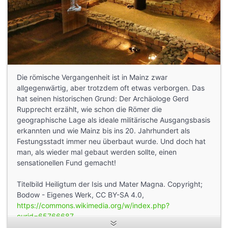
Die römische Vergangenheit ist in Mainz zwar
allgegenwärtig, aber trotzdem oft etwas verborgen. Das
hat seinen historischen Grund: Der Archäologe Gerd
Rupprecht erzählt, wie schon die Römer die
geographische Lage als ideale militärische Ausgangsbasis
erkannten und wie Mainz bis ins 20. Jahrhundert als
Festungsstadt immer neu überbaut wurde. Und doch hat
man, als wieder mal gebaut werden sollte, einen
sensationellen Fund gemacht!
Titelbild Heiligtum der Isis und Mater Magna. Copyright;
Bodow - Eigenes Werk, CC BY-SA 4.0,
https://commons.wikimedia.org/w/index.php?
curid=65766687
,
https://de.wikipedia.org/wiki/Heiligtum_der_Isis_und_Mater_Ma