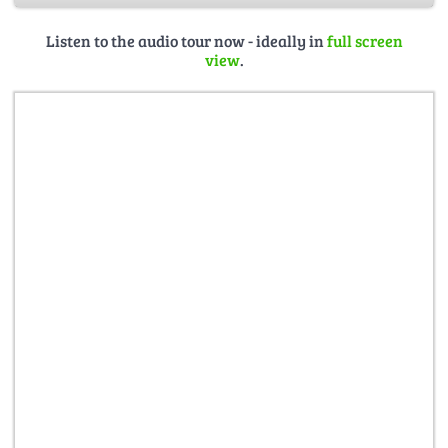
Tempel-Mainz-Projektionen.jpg
Listen to the audio tour now - ideally in
full screen
view
.
Weitere Infos:
https://www.mainz-
tourismus.com/entdecken-erleben/kultur-
erleben/museen/roemisch-germanisches-zentralmuseum/