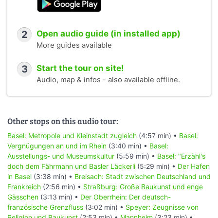
2
Open audio guide (in installed app)
More guides available
3
Start the tour on site!
Audio, map & infos - also available offline.
Other stops on this audio tour:
Basel: Metropole und Kleinstadt zugleich
(4:57 min) •
Basel:
Vergnügungen an und im Rhein
(3:40 min) •
Basel:
Ausstellungs- und Museumskultur
(5:59 min) •
Basel: "Erzähl's
doch dem Fährmann und Basler Läckerli
(5:29 min) •
Der Hafen
in Basel
(3:38 min) •
Breisach: Stadt zwischen Deutschland und
Frankreich
(2:56 min) •
Straßburg: Große Baukunst und enge
Gässchen
(3:13 min) •
Der Oberrhein: Der deutsch-
französische Grenzfluss
(3:02 min) •
Speyer: Zeugnisse von
Religion und Baukunst
(2:53 min) •
Mannheim
(3:23 min) •