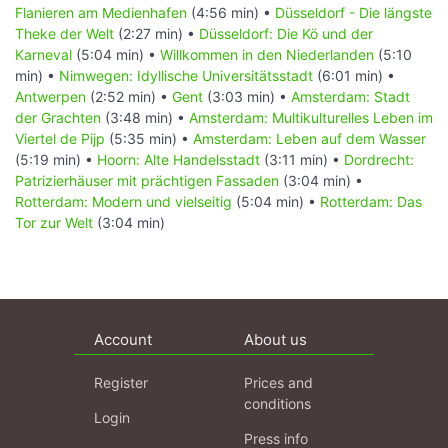
Flanieren am Medienhafen
(4:56 min) •
Düsseldorf - Die längste
Theke der Welt
(2:27 min) •
Düsseldorf: Die Kö und der
Karneval
(5:04 min) •
Willkommen in den Niederlanden
(5:10
min) •
Nimwegen: Idyllische Universitätsstadt
(6:01 min) •
Antwerpen
(2:52 min) •
Gent
(3:03 min) •
Amsterdam: Stadt
der Grachten
(3:48 min) •
Amsterdam: Multikulturelles Leben im
Viertel de Pijp
(5:35 min) •
Amsterdam: Leben auf dem Wasser
(5:19 min) •
Hoorn: Alte Handelsstadt
(3:11 min) •
Dordrecht:
Patrizierhäuser mit prächtigen Fassaden
(3:04 min) •
Rotterdam: Modern und vielseitig
(5:04 min) •
Rotterdam: Das
Tor zur Welt
(3:04 min)
Account
About us
Register
Prices and
conditions
Login
Press info