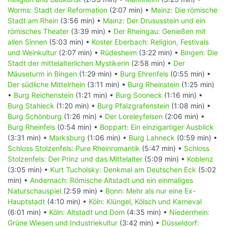
Worms: Stadt der Reformation
(2:07 min) •
Mainz: Die römische
Stadt am Rhein
(3:56 min) •
Mainz: Der Drususstein und ein
römisches Theater
(3:39 min) •
Der Rheingau: Genießen mit
allen Sinnen
(5:03 min) •
Koster Eberbach: Religion, Festivals
und Weinkultur
(2:07 min) •
Rüdesheim
(3:22 min) •
Bingen: Die
Stadt der mittelalterlichen Mystikerin
(2:58 min) •
Der
Mäuseturm in Bingen
(1:29 min) •
Burg Ehrenfels
(0:55 min) •
Der südliche Mittelrhein
(3:11 min) •
Burg Rheinstein
(1:25 min)
•
Burg Reichenstein
(1:21 min) •
Burg Sooneck
(1:16 min) •
Burg Stahleck
(1:20 min) •
Burg Pfalzgrafenstein
(1:08 min) •
Burg Schönburg
(1:26 min) •
Der Loreleyfelsen
(2:06 min) •
Burg Rheinfels
(0:54 min) •
Boppart: Ein einzigartiger Ausblick
(3:31 min) •
Marksburg
(1:06 min) •
Burg Lahneck
(0:59 min) •
Schloss Stolzenfels: Pure Rheinromantik
(5:47 min) •
Schloss
Stolzenfels: Der Prinz und das Mittelalter
(5:09 min) •
Koblenz
(3:05 min) •
Kurt Tucholsky: Denkmal am Deutschen Eck
(5:02
min) •
Andernach: Römische Altstadt und ein einmaliges
Naturschauspiel
(2:59 min) •
Bonn: Mehr als nur eine Ex-
Hauptstadt
(4:10 min) •
Köln: Klüngel, Kölsch und Karneval
(6:01 min) •
Köln: Altstadt und Dom
(4:35 min) •
Niederrhein:
Grüne Wiesen und Industriekultur
(3:42 min) •
Düsseldorf: