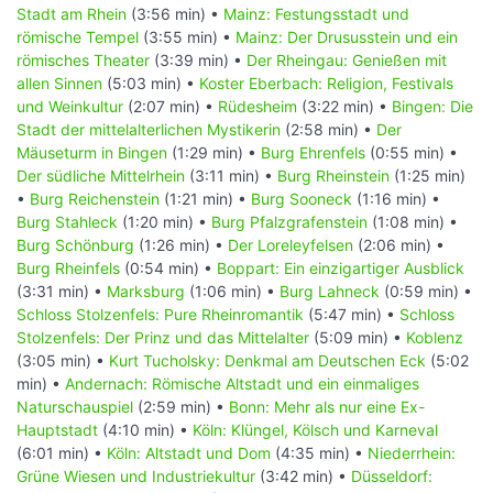
Stadt am Rhein
(3:56 min) •
Mainz: Festungsstadt und
römische Tempel
(3:55 min) •
Mainz: Der Drususstein und ein
römisches Theater
(3:39 min) •
Der Rheingau: Genießen mit
allen Sinnen
(5:03 min) •
Koster Eberbach: Religion, Festivals
und Weinkultur
(2:07 min) •
Rüdesheim
(3:22 min) •
Bingen: Die
Stadt der mittelalterlichen Mystikerin
(2:58 min) •
Der
Mäuseturm in Bingen
(1:29 min) •
Burg Ehrenfels
(0:55 min) •
Der südliche Mittelrhein
(3:11 min) •
Burg Rheinstein
(1:25 min)
•
Burg Reichenstein
(1:21 min) •
Burg Sooneck
(1:16 min) •
Burg Stahleck
(1:20 min) •
Burg Pfalzgrafenstein
(1:08 min) •
Burg Schönburg
(1:26 min) •
Der Loreleyfelsen
(2:06 min) •
Burg Rheinfels
(0:54 min) •
Boppart: Ein einzigartiger Ausblick
(3:31 min) •
Marksburg
(1:06 min) •
Burg Lahneck
(0:59 min) •
Schloss Stolzenfels: Pure Rheinromantik
(5:47 min) •
Schloss
Stolzenfels: Der Prinz und das Mittelalter
(5:09 min) •
Koblenz
(3:05 min) •
Kurt Tucholsky: Denkmal am Deutschen Eck
(5:02
min) •
Andernach: Römische Altstadt und ein einmaliges
Naturschauspiel
(2:59 min) •
Bonn: Mehr als nur eine Ex-
Hauptstadt
(4:10 min) •
Köln: Klüngel, Kölsch und Karneval
(6:01 min) •
Köln: Altstadt und Dom
(4:35 min) •
Niederrhein:
Grüne Wiesen und Industriekultur
(3:42 min) •
Düsseldorf: