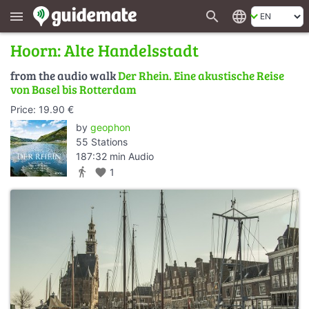
search
language
menu
Hoorn: Alte Handelsstadt
from the audio walk
Der Rhein. Eine akustische Reise
von Basel bis Rotterdam
Price: 19.90 €
by
geophon
55 Stations
187:32 min Audio
directions_walk
favorite
1