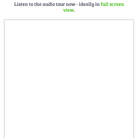
Listen to the audio tour now - ideally in
full screen
fishing-village-5039354/
, Bild von mel_88 auf Pixabay
view
.