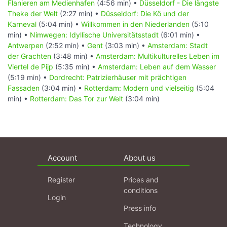
Flanieren am Medienhafen
(4:56 min) •
Düsseldorf - Die längste
Theke der Welt
(2:27 min) •
Düsseldorf: Die Kö und der
Karneval
(5:04 min) •
Willkommen in den Niederlanden
(5:10
min) •
Nimwegen: Idyllische Universitätsstadt
(6:01 min) •
Antwerpen
(2:52 min) •
Gent
(3:03 min) •
Amsterdam: Stadt
der Grachten
(3:48 min) •
Amsterdam: Multikulturelles Leben im
Viertel de Pijp
(5:35 min) •
Amsterdam: Leben auf dem Wasser
(5:19 min) •
Dordrecht: Patrizierhäuser mit prächtigen
Fassaden
(3:04 min) •
Rotterdam: Modern und vielseitig
(5:04
min) •
Rotterdam: Das Tor zur Welt
(3:04 min)
Account
About us
Register
Prices and
conditions
Login
Press info
Technology