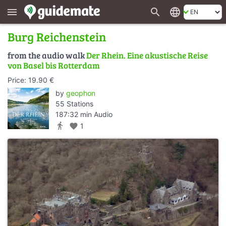
search
language
menu
Burg Reichenstein
from the audio walk
Der Rhein. Eine akustische Reise
von Basel bis Rotterdam
Price: 19.90 €
by
geophon
55 Stations
187:32 min Audio
directions_walk
favorite
1