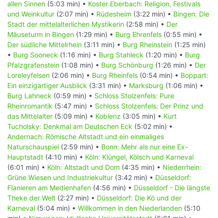
allen Sinnen
(5:03 min) •
Koster Eberbach: Religion, Festivals
und Weinkultur
(2:07 min) •
Rüdesheim
(3:22 min) •
Bingen: Die
Stadt der mittelalterlichen Mystikerin
(2:58 min) •
Der
Mäuseturm in Bingen
(1:29 min) •
Burg Ehrenfels
(0:55 min) •
Der südliche Mittelrhein
(3:11 min) •
Burg Rheinstein
(1:25 min)
•
Burg Sooneck
(1:16 min) •
Burg Stahleck
(1:20 min) •
Burg
Pfalzgrafenstein
(1:08 min) •
Burg Schönburg
(1:26 min) •
Der
Loreleyfelsen
(2:06 min) •
Burg Rheinfels
(0:54 min) •
Boppart:
Ein einzigartiger Ausblick
(3:31 min) •
Marksburg
(1:06 min) •
Burg Lahneck
(0:59 min) •
Schloss Stolzenfels: Pure
Rheinromantik
(5:47 min) •
Schloss Stolzenfels: Der Prinz und
das Mittelalter
(5:09 min) •
Koblenz
(3:05 min) •
Kurt
Tucholsky: Denkmal am Deutschen Eck
(5:02 min) •
Andernach: Römische Altstadt und ein einmaliges
Naturschauspiel
(2:59 min) •
Bonn: Mehr als nur eine Ex-
Hauptstadt
(4:10 min) •
Köln: Klüngel, Kölsch und Karneval
(6:01 min) •
Köln: Altstadt und Dom
(4:35 min) •
Niederrhein:
Grüne Wiesen und Industriekultur
(3:42 min) •
Düsseldorf:
Flanieren am Medienhafen
(4:56 min) •
Düsseldorf - Die längste
Theke der Welt
(2:27 min) •
Düsseldorf: Die Kö und der
Karneval
(5:04 min) •
Willkommen in den Niederlanden
(5:10