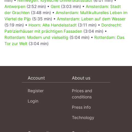
min) •
Nimwegen: Idyllische Universitätsstadt
(6:01 min) •
Antwerpen
(2:52 min) •
Gent
(3:03 min) •
Amsterdam: Stadt
der Grachten
(3:48 min) •
Amsterdam: Multikulturelles Leben im
Viertel de Pijp
(5:35 min) •
Amsterdam: Leben auf dem Wasser
(5:19 min) •
Hoorn: Alte Handelsstadt
(3:11 min) •
Dordrecht:
Patrizierhäuser mit prächtigen Fassaden
(3:04 min) •
Rotterdam: Modern und vielseitig
(5:04 min) •
Rotterdam: Das
Tor zur Welt
(3:04 min)
Account
About us
Register
Prices and
conditions
Login
Press info
Technology