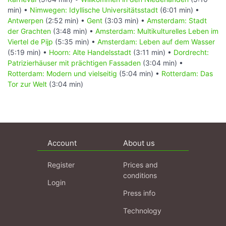
min) •
Nimwegen: Idyllische Universitätsstadt
(6:01 min) •
Antwerpen
(2:52 min) •
Gent
(3:03 min) •
Amsterdam: Stadt
der Grachten
(3:48 min) •
Amsterdam: Multikulturelles Leben im
Viertel de Pijp
(5:35 min) •
Amsterdam: Leben auf dem Wasser
(5:19 min) •
Hoorn: Alte Handelsstadt
(3:11 min) •
Dordrecht:
Patrizierhäuser mit prächtigen Fassaden
(3:04 min) •
Rotterdam: Modern und vielseitig
(5:04 min) •
Rotterdam: Das
Tor zur Welt
(3:04 min)
Account
About us
Register
Prices and
conditions
Login
Press info
Technology