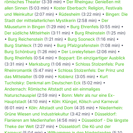
römisches Theater
(3:39 min) •
Der Rheingau: Genießen mit
allen Sinnen
(5:03 min) •
Koster Eberbach: Religion, Festivals
und Weinkultur
(2:07 min) •
Rüdesheim
(3:22 min) •
Bingen: Die
Stadt der mittelalterlichen Mystikerin
(2:58 min) •
Der
Mäuseturm in Bingen
(1:29 min) •
Burg Ehrenfels
(0:55 min) •
Der südliche Mittelrhein
(3:11 min) •
Burg Rheinstein
(1:25 min)
•
Burg Reichenstein
(1:21 min) •
Burg Sooneck
(1:16 min) •
Burg Stahleck
(1:20 min) •
Burg Pfalzgrafenstein
(1:08 min) •
Burg Schönburg
(1:26 min) •
Der Loreleyfelsen
(2:06 min) •
Burg Rheinfels
(0:54 min) •
Boppart: Ein einzigartiger Ausblick
(3:31 min) •
Marksburg
(1:06 min) •
Schloss Stolzenfels: Pure
Rheinromantik
(5:47 min) •
Schloss Stolzenfels: Der Prinz und
das Mittelalter
(5:09 min) •
Koblenz
(3:05 min) •
Kurt
Tucholsky: Denkmal am Deutschen Eck
(5:02 min) •
Andernach: Römische Altstadt und ein einmaliges
Naturschauspiel
(2:59 min) •
Bonn: Mehr als nur eine Ex-
Hauptstadt
(4:10 min) •
Köln: Klüngel, Kölsch und Karneval
(6:01 min) •
Köln: Altstadt und Dom
(4:35 min) •
Niederrhein:
Grüne Wiesen und Industriekultur
(3:42 min) •
Düsseldorf:
Flanieren am Medienhafen
(4:56 min) •
Düsseldorf - Die längste
Theke der Welt
(2:27 min) •
Düsseldorf: Die Kö und der
Karneval
(5:04 min) •
Willkommen in den Niederlanden
(5:10