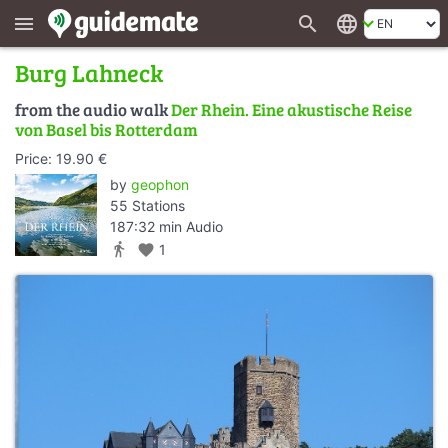
search
language
menu
Burg Lahneck
from the audio walk
Der Rhein. Eine akustische Reise
von Basel bis Rotterdam
Price: 19.90 €
by
geophon
55 Stations
187:32 min Audio
directions_walk
favorite
1