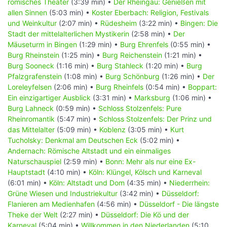
römisches Theater
(3:39 min) •
Der Rheingau: Genießen mit
allen Sinnen
(5:03 min) •
Koster Eberbach: Religion, Festivals
und Weinkultur
(2:07 min) •
Rüdesheim
(3:22 min) •
Bingen: Die
Stadt der mittelalterlichen Mystikerin
(2:58 min) •
Der
Mäuseturm in Bingen
(1:29 min) •
Burg Ehrenfels
(0:55 min) •
Burg Rheinstein
(1:25 min) •
Burg Reichenstein
(1:21 min) •
Burg Sooneck
(1:16 min) •
Burg Stahleck
(1:20 min) •
Burg
Pfalzgrafenstein
(1:08 min) •
Burg Schönburg
(1:26 min) •
Der
Loreleyfelsen
(2:06 min) •
Burg Rheinfels
(0:54 min) •
Boppart:
Ein einzigartiger Ausblick
(3:31 min) •
Marksburg
(1:06 min) •
Burg Lahneck
(0:59 min) •
Schloss Stolzenfels: Pure
Rheinromantik
(5:47 min) •
Schloss Stolzenfels: Der Prinz und
das Mittelalter
(5:09 min) •
Koblenz
(3:05 min) •
Kurt
Tucholsky: Denkmal am Deutschen Eck
(5:02 min) •
Andernach: Römische Altstadt und ein einmaliges
Naturschauspiel
(2:59 min) •
Bonn: Mehr als nur eine Ex-
Hauptstadt
(4:10 min) •
Köln: Klüngel, Kölsch und Karneval
(6:01 min) •
Köln: Altstadt und Dom
(4:35 min) •
Niederrhein:
Grüne Wiesen und Industriekultur
(3:42 min) •
Düsseldorf:
Flanieren am Medienhafen
(4:56 min) •
Düsseldorf - Die längste
Theke der Welt
(2:27 min) •
Düsseldorf: Die Kö und der
Karneval
(5:04 min) •
Willkommen in den Niederlanden
(5:10