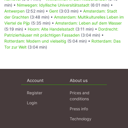
min) •
Nimwegen: Idyllische Universitätsstadt
(6:01 min) •
Antwerpen
(2:52 min) •
Gent
(3:03 min) •
Amsterdam: Stadt
der Grachten
(3:48 min) •
Amsterdam: Multikulturelles Leben im
Viertel de Pijp
(5:35 min) •
Amsterdam: Leben auf dem Wasser
(5:19 min) •
Hoorn: Alte Handelsstadt
(3:11 min) •
Dordrecht:
Patrizierhäuser mit prächtigen Fassaden
(3:04 min) •
Rotterdam: Modern und vielseitig
(5:04 min) •
Rotterdam: Das
Tor zur Welt
(3:04 min)
Account
About us
Register
Prices and
conditions
Login
Press info
Technology