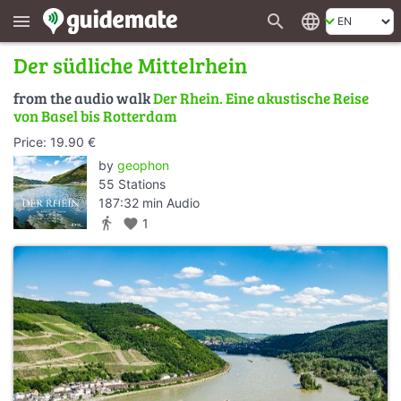
search
language
menu
Der südliche Mittelrhein
from the audio walk
Der Rhein. Eine akustische Reise
von Basel bis Rotterdam
Price: 19.90 €
by
geophon
55 Stations
187:32 min Audio
directions_walk
favorite
1