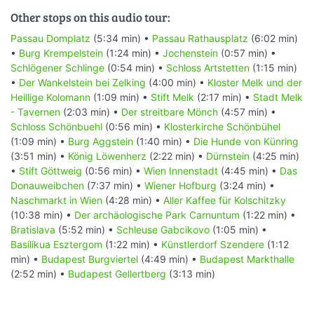
Other stops on this audio tour:
Passau Domplatz
(5:34 min) •
Passau Rathausplatz
(6:02 min)
•
Burg Krempelstein
(1:24 min) •
Jochenstein
(0:57 min) •
Schlögener Schlinge
(0:54 min) •
Schloss Artstetten
(1:15 min)
•
Der Wankelstein bei Zelking
(4:00 min) •
Kloster Melk und der
Heillige Kolomann
(1:09 min) •
Stift Melk
(2:17 min) •
Stadt Melk
- Tavernen
(2:03 min) •
Der streitbare Mönch
(4:57 min) •
Schloss Schönbuehl
(0:56 min) •
Klosterkirche Schönbühel
(1:09 min) •
Burg Aggstein
(1:40 min) •
Die Hunde von Künring
(3:51 min) •
König Löwenherz
(2:22 min) •
Dürnstein
(4:25 min)
•
Stift Göttweig
(0:56 min) •
Wien Innenstadt
(4:45 min) •
Das
Donauweibchen
(7:37 min) •
Wiener Hofburg
(3:24 min) •
Naschmarkt in Wien
(4:28 min) •
Aller Kaffee für Kolschitzky
(10:38 min) •
Der archäologische Park Carnuntum
(1:22 min) •
Bratislava
(5:52 min) •
Schleuse Gabcikovo
(1:05 min) •
Basilikua Esztergom
(1:22 min) •
Künstlerdorf Szendere
(1:12
min) •
Budapest Burgviertel
(4:49 min) •
Budapest Markthalle
(2:52 min) •
Budapest Gellertberg
(3:13 min)