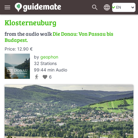
search
language
menu
Klosterneuburg
from the audio walk
Die Donau: Von Passau bis
Budapest.
Price: 12.90 €
by
geophon
32 Stations
99:44 min Audio
directions_walk
favorite
6